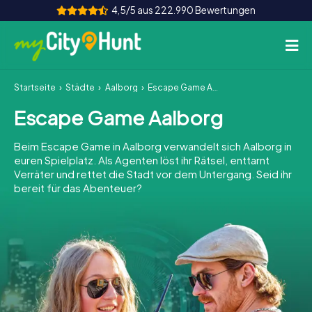
4,5/5 aus 222.990 Bewertungen
Startseite
Städte
Aalborg
Escape Game Aalborg
So funktioniert's
Escape Game Aalborg
Städte
Beim Escape Game in Aalborg verwandelt sich Aalborg in
Touren
euren Spielplatz. Als Agenten löst ihr Rätsel, enttarnt
Verräter und rettet die Stadt vor dem Untergang. Seid ihr
bereit für das Abenteuer?
Teamevent
Tickets
INT
AT
CH
DE
ES
FR
UK
IE
IT
NL