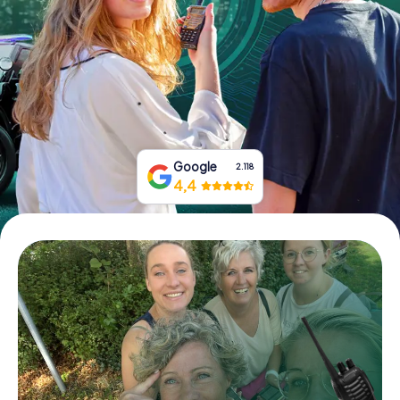
Tickets buchen
Gutscheine bestellen
Google
2.118
4,4