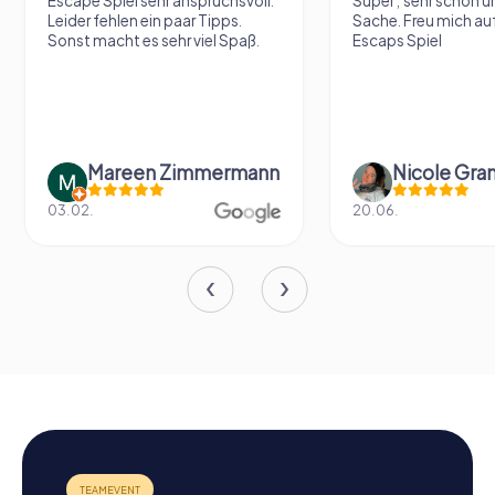
Escape Spiel sehr anspruchsvoll.
Super , sehr schön un
Leider fehlen ein paar Tipps.
Sache. Freu mich au
Sonst macht es sehr viel Spaß.
Escaps Spiel
Mareen Zimmermann
Nicole Gra
03.02.
20.06.