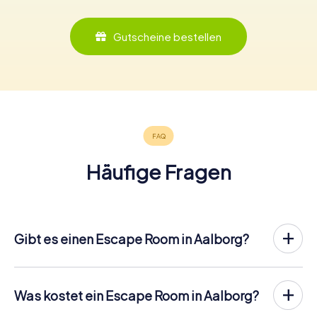
Gutscheine bestellen
Häufige Fragen
Gibt es einen Escape Room in Aalborg?
In Aalborg gibt es jetzt die Möglichkeit, ein
Outdoor
Escape Game in der Innenstadt von Aalborg
zu spielen!
Anders als bei einem klassischen Escape Room, bei dem
Was kostet ein Escape Room in Aalborg?
die Spieler in einen kleinen Raum eingesperrt werden,
Ein Indoor Escape Room kostet für gewöhnlich pauschal
findet das myCityHunt Outdoor Escape Game in Aalborg