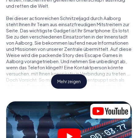
und retten die Welt.
Bei dieser actionreichen Schnitzeljagd durch Aalborg
steht Ihnen Ihr Team aus einsatzfreudigen Mitstreitern zur
Seite. Das wichtigste Gadget ist Ihr Smartphone: Es lotst
Sie zu den verschiedenen Einsatzorten in der Innenstadt
von Aalborg. Sie bekommen laufend neue Informationen
und Missionen von unserer Zentrale übermittelt. Auf diese
Weise wird die packende Story des Escape Games in
Aalborg vorangetrieben. Und nehmen Sie unbedingt ab,
wenn das Telefon klingelt! Eine Kontaktperson könnte
versuchen, mit Ihnen konspirativ in Verbindung zu treten …
Doch Vorsicht: So mancher Informant entpuppt sich als
Mehr zeigen
dubioser Doppelagent und so manche Information als
bewusst gelegte falsche Fährte. Seien Sie auf der Hut,
ziehen Sie die richtigen Schlüsse und vor allem: Vertrauen
Sie niemandem!
Anders als in einem klassischen Escape Room in Aalborg
sind Sie also nicht in ein Zimmer eingesperrt, aus dem Sie
sich in einem vorgegebenen Zeitfenster befreien
müssen. Diese Smartphone Schnitzeljagd erklärt ganz