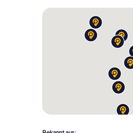
Die Schnitzeljagd in Münster ist die perfek
interaktive Weise zu entdecken. Egal, ob ih
besucht, diese Stadtrallye bietet euch die
zu erleben. Startet eure Entdeckungstour a
Sehenswürdigkeiten, der Geschichte und de
Mit jeder gelösten Aufgabe und jedem neue
anderen Teams messen. Vielleicht schafft i
einen Platz in der Bestenliste zu sichern. Die
Abenteuer, sondern auch ein kleiner Wettk
Also, worauf wartet ihr noch? Packt eure Fr
Schnitzeljagd in Münster. Entdeckt die Sta
euch von den vielen Facetten Münsters über
die Sehenswürdigkeiten der Stadt näherbri
Erinnerungen bescheren. Viel Spaß bei eure
Bekannt aus: