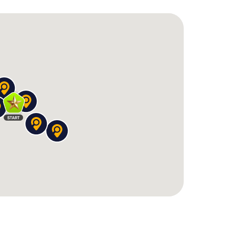
te Möglichkeit, die Stadt auf eine unterhaltsame und
r Einheimische seid oder die Stadt zum ersten Mal
 Gelegenheit, Münster aus einer neuen Perspektive
m Syndikatplatz und lasst euch von den
r Kultur der Stadt verzaubern.
n Hinweis sammelt ihr Punkte und könnt euch mit
hr es sogar, den Highscore zu knacken und euch
 Schnitzeljagd in Münster ist nicht nur ein
ampf, der euch und euer Team herausfordert.
eunde oder Familie ein und startet eure
dt auf eine neue und aufregende Weise und lasst
raschen. Diese Schnitzeljagd wird euch nicht nur
ngen, sondern euch auch unvergessliche
r Stadtrallye durch Münster!