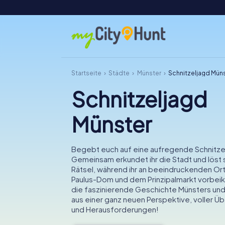
Startseite
Städte
Münster
Schnitzeljagd Mün
Schnitzeljagd
Münster
Begebt euch auf eine aufregende Schnitzel
Gemeinsam erkundet ihr die Stadt und lös
Rätsel, während ihr an beeindruckenden Or
Paulus-Dom und dem Prinzipalmarkt vorbe
die faszinierende Geschichte Münsters und 
aus einer ganz neuen Perspektive, voller 
und Herausforderungen!