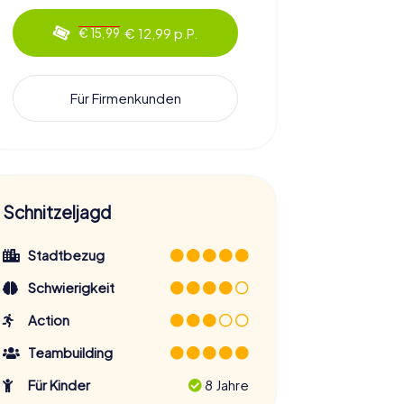
€ 12,99 p.P.
€ 15,99
Für Firmenkunden
Schnitzeljagd
Stadtbezug
Schwierigkeit
Action
Teambuilding
Für Kinder
8 Jahre