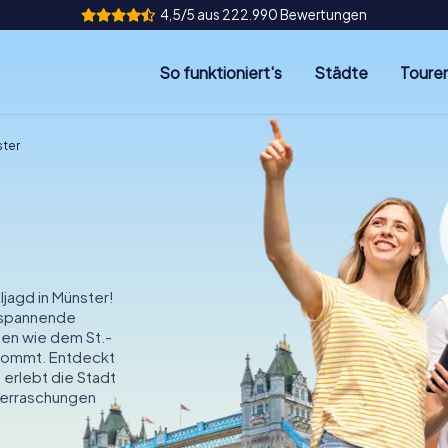
4,5/5 aus 222.990 Bewertungen
So funktioniert's
Städte
Toure
ster
jagd in Münster!
t spannende
ten wie dem St.-
ikommt. Entdeckt
erlebt die Stadt
Überraschungen