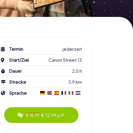
Termin
jederzeit
Start/Ziel
Canon Street 13
Dauer
2,5 h
Strecke
3,9 km
Sprache
€ 12,99 p.P.
€ 15,99