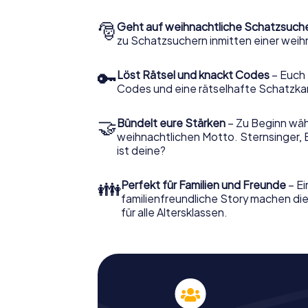
🎅
Geht auf weihnachtliche Schatzsuch
zu Schatzsuchern inmitten einer weih
🔑
Löst Rätsel und knackt Codes
– Euch 
Codes und eine rätselhafte Schatzka
🤝
Bündelt eure Stärken
– Zu Beginn wähl
weihnachtlichen Motto. Sternsinger, 
ist deine?
👪
Perfekt für Familien und Freunde
– Ei
familienfreundliche Story machen d
für alle Altersklassen.