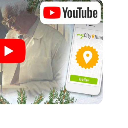
Ihre Weihnachtsfeier in
h auch hervorragend als Programmpunkt Ihrer
interaktive Schnitzeljagd das gastronomische
e ergänzen. Und auch ein Ausflug zum
 X-Mas Adventure zu einem Highlight. Schließlich
was man von einer perfekten Weihnachtsfeier in
d eine stimmungsvolle Weihnachtsthematik. Gönnen
hen Ausklang des Jahres und planen Sie unser X-Mas
htsfeier in Aberdare ein!