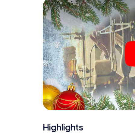
Eine spannende Option für 
Aberdare
Das myCityHunt X-Mas Adventure eignet sic
Weihnachtsfeier in Aberdare: So kann eine 
Programm Ihrer Weihnachtsfeier in Aberdar
Weihnachtsmarkt von Aberdare wird mit dem
bietet die Smartphone Schnitzeljagd alles 
Aberdare erwartet: Spaß, Teambuilding un
Sie Ihren Kollegen also einen unvergesslic
Adventure als Programmpunkt Ihrer Weihnac
Highlights