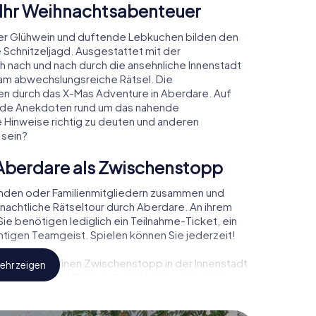
 Ihr Weihnachtsabenteuer
er Glühwein und duftende Lebkuchen bilden den
 Schnitzeljagd. Ausgestattet mit der
ch nach und nach durch die ansehnliche Innenstadt
am abwechslungsreiche Rätsel. Die
den durch das X-Mas Adventure in Aberdare. Auf
rende Anekdoten rund um das nahende
e Hinweise richtig zu deuten und anderen
 sein?
Aberdare als Zwischenstopp
unden oder Familienmitgliedern zusammen und
achtliche Rätseltour durch Aberdare. An ihrem
ie benötigen lediglich ein Teilnahme-Ticket, ein
tigen Teamgeist. Spielen können Sie jederzeit!
, können Sie einen Zwischenstopp in der Innenstadt
ehr zeigen
hnachtsmarkt! Gönnen Sie sich hier ruhig einen
doch vergessen Sie nicht, dass irgendwo in
tet!