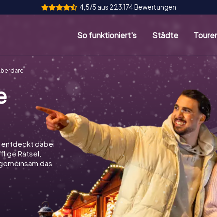
4,5/5 aus 223.174 Bewertungen
So funktioniert's
Städte
Toure
Aberdare
e
d entdeckt dabei
flige Rätsel,
t gemeinsam das