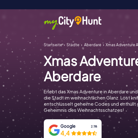
Startseite
Städte
Aberdare
Xmas Adventure 
Xmas Adventur
Aberdare
Erlebt das Xmas Adventure in Aberdare un
die Stadt im weihnachtlichen Glanz. Löst knif
entschlüsselt geheime Codes und enthüll
Geheimnis des Weihnachtsschatzes!
Google
2.118
4,4