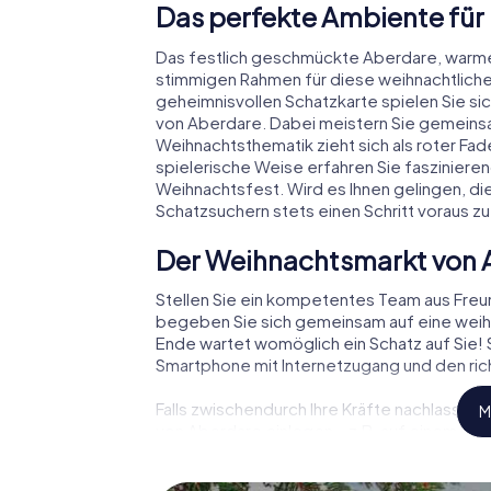
Das perfekte Ambiente für
Das festlich geschmückte Aberdare, warm
stimmigen Rahmen für diese weihnachtliche
geheimnisvollen Schatzkarte spielen Sie si
von Aberdare. Dabei meistern Sie gemeins
Weihnachtsthematik zieht sich als roter Fa
spielerische Weise erfahren Sie faszinie
Weihnachtsfest. Wird es Ihnen gelingen, di
Schatzsuchern stets einen Schritt voraus zu
Der Weihnachtsmarkt von 
Stellen Sie ein kompetentes Team aus Fre
begeben Sie sich gemeinsam auf eine weihn
Ende wartet womöglich ein Schatz auf Sie! S
Smartphone mit Internetzugang und den rich
Falls zwischendurch Ihre Kräfte nachlassen
M
von Aberdare einlegen – z.B. auf einem Wei
Glühwein oder Kinderpunsch zur Stärkung – 
Aberdare der Weihnachtsschatz auf Sie war