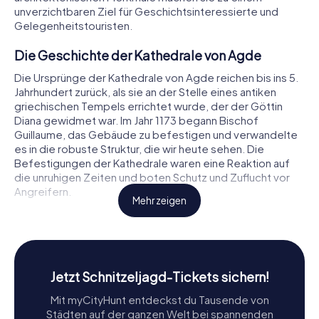
unverzichtbaren Ziel für Geschichtsinteressierte und
Gelegenheitstouristen.
Die Geschichte der Kathedrale von Agde
Die Ursprünge der Kathedrale von Agde reichen bis ins 5.
Jahrhundert zurück, als sie an der Stelle eines antiken
griechischen Tempels errichtet wurde, der der Göttin
Diana gewidmet war. Im Jahr 1173 begann Bischof
Guillaume, das Gebäude zu befestigen und verwandelte
es in die robuste Struktur, die wir heute sehen. Die
Befestigungen der Kathedrale waren eine Reaktion auf
die unruhigen Zeiten und boten Schutz und Zuflucht vor
Angreifern.
Mehr zeigen
Die Kathedrale diente vom 5. Jahrhundert bis zur
Französischen Revolution 1790 als Sitz des Bischofs von
Agde. Ihre historische Bedeutung wird durch den Bau mit
schwarzem Vulkangestein aus dem nahegelegenen Mont
Jetzt Schnitzeljagd-Tickets sichern!
Saint-Loup unterstrichen, was der Kathedrale ihr
markantes und imposantes Aussehen verleiht.
Mit myCityHunt entdeckst du Tausende von
Städten auf der ganzen Welt bei spannenden