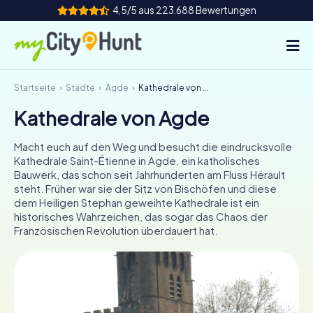
4,5/5 aus 223.688 Bewertungen
Startseite
Städte
Agde
Kathedrale von Agde
So funktioniert's
Kathedrale von Agde
Städte
Macht euch auf den Weg und besucht die eindrucksvolle
Touren
Kathedrale Saint-Étienne in Agde, ein katholisches
Bauwerk, das schon seit Jahrhunderten am Fluss Hérault
steht. Früher war sie der Sitz von Bischöfen und diese
Teamevent
dem Heiligen Stephan geweihte Kathedrale ist ein
historisches Wahrzeichen, das sogar das Chaos der
Tickets
Französischen Revolution überdauert hat.
INT
AT
CH
DE
ES
FR
UK
IE
IT
NL