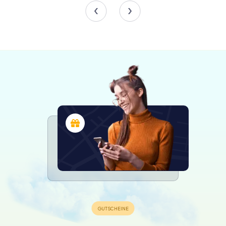
Archäologische Höhepunkte
Der archäologische Bereich ist eine faszinierende
Zeitreise und zeigt außergewöhnliche Artefakte von
zahlreichen Ausgrabungsstätten in der Provinz. Zu den
Höhepunkten zählen die iberische Sphinx von Haches,
römische Puppen aus Knochen und Bernstein aus Ontur
und die bemerkenswerten iberischen Skulpturen von
Capuchinos und La Losa. Die archäologischen
Sammlungen des Museums sind im Laufe der Jahre dank
der engagierten Bemühungen seiner Direktoren und der
zahlreichen Ausgrabungen in der Region erheblich
gewachsen. Besucher können Artefakte aus
prähistorischen Zeiten erkunden, darunter paläolithische
Werkzeuge aus der Cueva del Niño und neolithische
Keramiken aus dem Abrigo del Molino del Vadico. Die
Sammlungen umfassen auch Schätze aus der Bronzezeit,
wie die kunstvoll dekorierte Keramik von Los Cuchillos und
den afrikanischen Elfenbein-Knopf von El Acequión.
Künstlerische Bestrebungen
Der Bereich der Schönen Künste des Albacete Museums