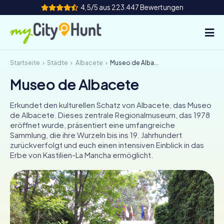
4,5/5 aus 223.447 Bewertungen
Startseite
Städte
Albacete
Museo de Albacete
So funktioniert's
Museo de Albacete
Städte
Erkundet den kulturellen Schatz von Albacete, das Museo
Touren
de Albacete. Dieses zentrale Regionalmuseum, das 1978
eröffnet wurde, präsentiert eine umfangreiche
Sammlung, die ihre Wurzeln bis ins 19. Jahrhundert
Teamevent
zurückverfolgt und euch einen intensiven Einblick in das
Erbe von Kastilien-La Mancha ermöglicht.
Tickets
INT
AT
CH
DE
ES
FR
UK
IE
IT
NL