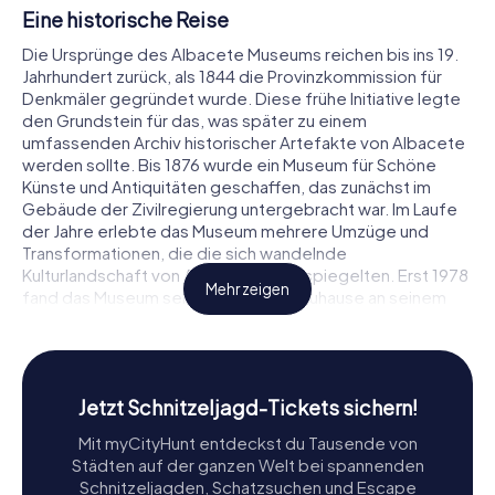
Eine historische Reise
Die Ursprünge des Albacete Museums reichen bis ins 19.
Jahrhundert zurück, als 1844 die Provinzkommission für
Denkmäler gegründet wurde. Diese frühe Initiative legte
den Grundstein für das, was später zu einem
umfassenden Archiv historischer Artefakte von Albacete
werden sollte. Bis 1876 wurde ein Museum für Schöne
Künste und Antiquitäten geschaffen, das zunächst im
Gebäude der Zivilregierung untergebracht war. Im Laufe
der Jahre erlebte das Museum mehrere Umzüge und
Transformationen, die die sich wandelnde
Kulturlandschaft von Albacete widerspiegelten. Erst 1978
Mehr zeigen
fand das Museum sein dauerhaftes Zuhause an seinem
jetzigen Standort, einem architektonischen Juwel, das
harmonisch mit seiner natürlichen Umgebung verschmilzt.
Das architektonische Wunder
Jetzt Schnitzeljagd-Tickets sichern!
Das Gebäude des Museums, das 1978 eingeweiht wurde,
Mit myCityHunt entdeckst du Tausende von
ist ein Zeugnis modernistischer Designprinzipien.
Städten auf der ganzen Welt bei spannenden
Inspiriert von der UNESCO-Publikation von 1960, Die
Schnitzeljagden, Schatzsuchen und Escape
Organisation von Museen: Praktische Ratschläge, ist die