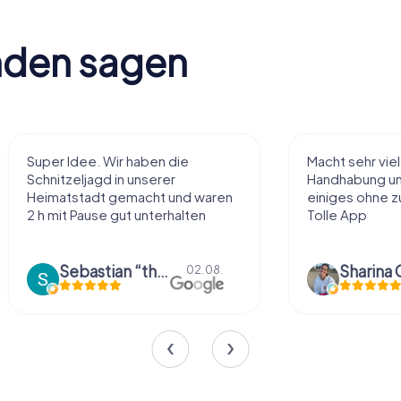
nden sagen
Macht sehr viel Spaß, einfache
Sehr schöne Id
Handhabung und Rätsel, man sieht
diese Art kenn
einiges ohne zu viel zu laufen!
nach eigenem
Tolle App
Belieben abzu
Dinge über die.
Sharina Gühr
01.08.