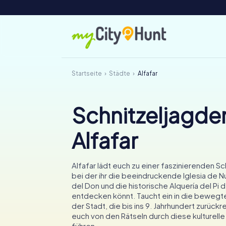
Startseite
Städte
Alfafar
Schnitzeljagden
Alfafar
Alfafar lädt euch zu einer faszinierenden Sc
bei der ihr die beeindruckende Iglesia de 
del Don und die historische Alquería del Pi d
entdecken könnt. Taucht ein in die beweg
der Stadt, die bis ins 9. Jahrhundert zurückre
euch von den Rätseln durch diese kulturel
führen.