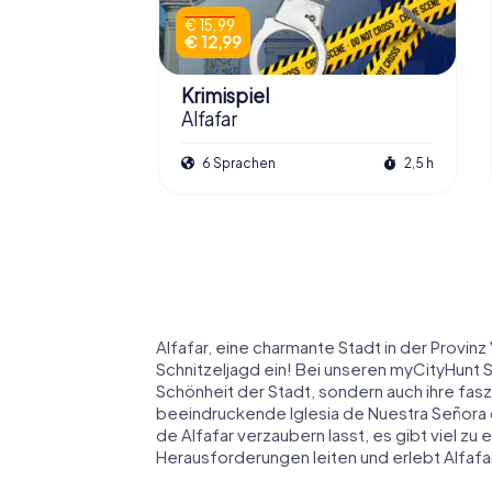
€ 15,99
€ 12,99
Krimispiel
Alfafar
6 Sprachen
2,5 h
Alfafar, eine charmante Stadt in der Provinz
Schnitzeljagd ein! Bei unseren myCityHunt Sc
Schönheit der Stadt, sondern auch ihre fasz
beeindruckende Iglesia de Nuestra Señora 
de Alfafar verzaubern lasst, es gibt viel z
Herausforderungen leiten und erlebt Alfafa