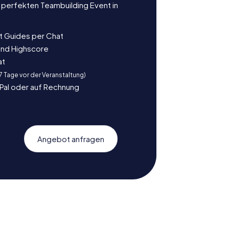
 perfekten Teambuilding Event in
t Guides per Chat
und Highscore
at
 7 Tage vor der Veranstaltung)
yPal oder auf Rechnung
Angebot anfragen