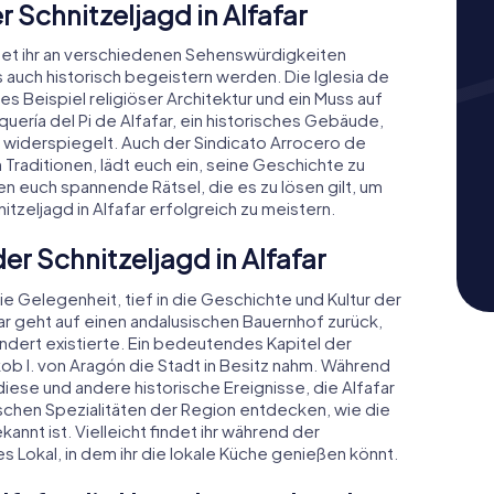
 Schnitzeljagd in Alfafar
rdet ihr an verschiedenen Sehenswürdigkeiten
auch historisch begeistern werden. Die Iglesia de
es Beispiel religiöser Architektur und ein Muss auf
lquería del Pi de Alfafar, ein historisches Gebäude,
 widerspiegelt. Auch der Sindicato Arrocero de
n Traditionen, lädt euch ein, seine Geschichte zu
n euch spannende Rätsel, die es zu lösen gilt, um
tzeljagd in Alfafar erfolgreich zu meistern.
er Schnitzeljagd in Alfafar
ie Gelegenheit, tief in die Geschichte und Kultur der
ar geht auf einen andalusischen Bauernhof zurück,
ndert existierte. Ein bedeutendes Kapitel der
ob I. von Aragón die Stadt in Besitz nahm. Während
diese und andere historische Ereignisse, die Alfafar
ischen Spezialitäten der Region entdecken, wie die
annt ist. Vielleicht findet ihr während der
es Lokal, in dem ihr die lokale Küche genießen könnt.