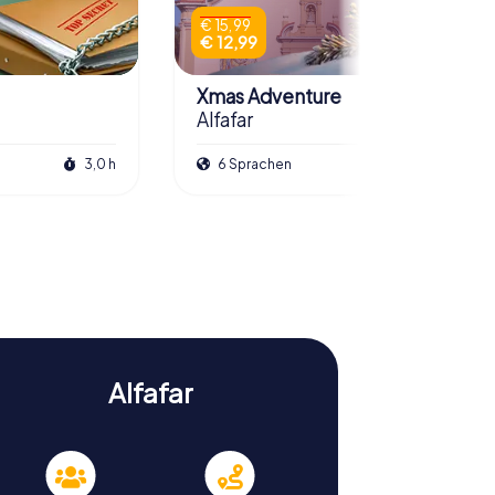
€ 15,99
€ 12,99
Xmas Adventure
Alfafar
3,0 h
6 Sprachen
2,5 h
Alfafar