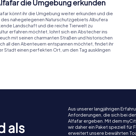
 Alfafar die Umgebung erkunden
fafar könnt ihr die Umgebung weiter erkunden und die
h des nahegelegenen Naturschutzgebiets Albufera
kende Landschaft und die reiche Tierwelt zu
ltur erfahren möchtet, lohnt sich ein Abstecher ins
s euch mit seinen charmanten Straßen und historischen
ch all den Abenteuern entspannen möchtet, findet ihr
er Stadt einen perfekten Ort, um den Tag ausklingen
Aus unserer langjährigen Erfah
Anforderungen, die sich bei de
Alfafar ergeben. Mit dem myCit
d als
wir daher ein Paket speziell fü
erweitert unsere bewährten Tou