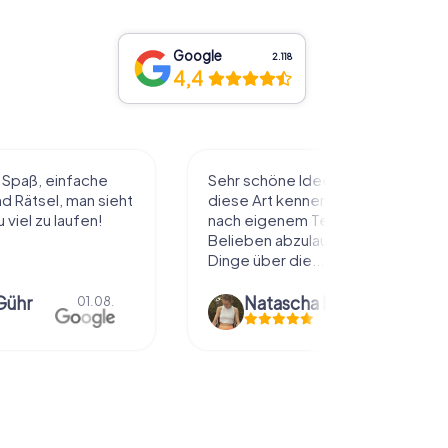
Google
2.118
4,4
ee die Stadt auf
wir haben ein Krimi aufgelöst.
enzulernen. Alles
fanden es echt genial gemacht.
 Tempo und
hat meinem Mann und mir Spaß
laufen und dabei
gemacht. mal die Stadt anders
..
erkunden.
Natascha Reuter
01.08.
Anna Gsteu
30.07.