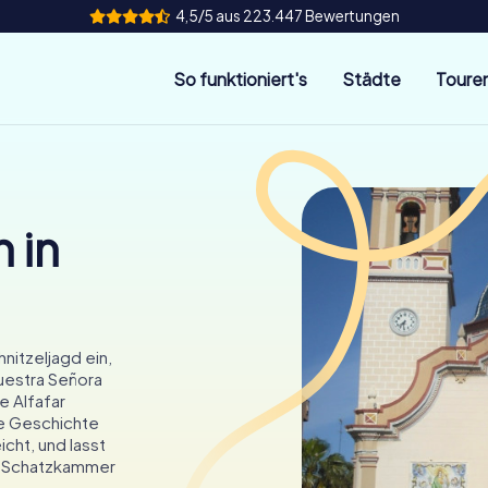
4,5/5 aus 223.447 Bewertungen
So funktioniert's
Städte
Toure
 in
hnitzeljagd ein,
Nuestra Señora
e Alfafar
te Geschichte
icht, und lasst
le Schatzkammer