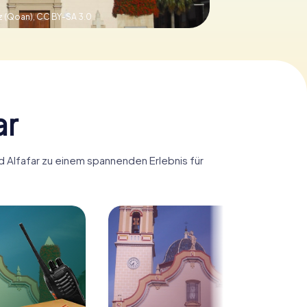
z (Qoan),
CC BY-SA 3.0
ar
rd Alfafar zu einem spannenden Erlebnis für