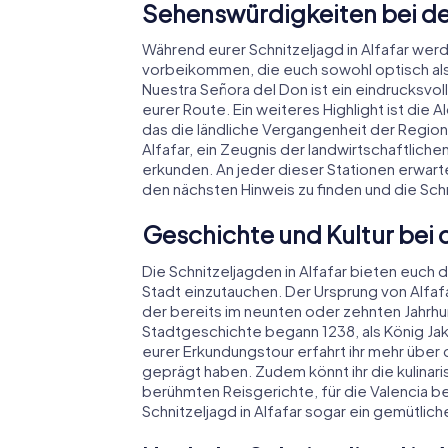
Sehenswürdigkeiten bei der
Während eurer Schnitzeljagd in Alfafar we
vorbeikommen, die euch sowohl optisch als 
Nuestra Señora del Don ist ein eindrucksvoll
eurer Route. Ein weiteres Highlight ist die A
das die ländliche Vergangenheit der Region
Alfafar, ein Zeugnis der landwirtschaftliche
erkunden. An jeder dieser Stationen erwarte
den nächsten Hinweis zu finden und die Schni
Geschichte und Kultur bei d
Die Schnitzeljagden in Alfafar bieten euch d
Stadt einzutauchen. Der Ursprung von Alfaf
der bereits im neunten oder zehnten Jahrhu
Stadtgeschichte begann 1238, als König Jak
eurer Erkundungstour erfahrt ihr mehr über 
geprägt haben. Zudem könnt ihr die kulinar
berühmten Reisgerichte, für die Valencia bek
Schnitzeljagd in Alfafar sogar ein gemütlich