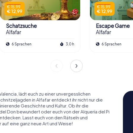
€ 15,99
€ 15,99
€ 12,99
€ 12,99
Schatzsuche
Escape Game
Alfafar
Alfafar
6 Sprachen
3,0 h
6 Sprachen
 Valencia, lädt euch zu einer unvergesslichen
hnitzeljagden in Alfafar entdeckt ihr nicht nur die
inierende Geschichte und Kultur. Ob ihr die
del Don bewundert oder euch von der Alquería del Pi
u entdecken. Lasst euch von den Rätseln und
r auf eine ganz neue Art und Weise!