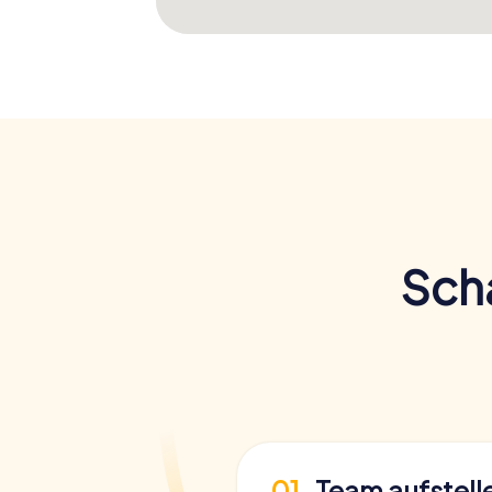
Scha
01
Team aufstell