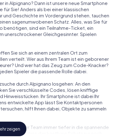
er in Alpignano? Dann ist unsere neue Smartphone
 für Sie! Anders als bei einer klassischen
tur und Geschichte im Vordergrund stehen, tauchen
m einen sagenumwobenen Schatz. Alles, was Sie für
 benötigen, sind ein Teilnahme-Ticket, ein
m unerschrockener Gleichgesinnter. Spielen
effen Sie sich an einem zentralen Ort zum
en verteilt. Wer aus Ihrem Team ist ein geborener
eurer? Und wer hat das Zeug zum Code-Knacker?
r jeden Spieler die passende Rolle dabei.
hatzsuche durch Alpignano losgehen: An den
ken Sie verschlüsselte Codes, lösen knifflige
Hinweisstücken. Ihr Smartphone ist dabei Ihr
ens entwickelte App lässt Sie Kontaktpersonen
tersuchen, hilft Ihnen dabei, Objekte zu sammeln
hen Sie und Ihr Team immer tiefer in die spannende
ehr zeigen
feststellen, dass der kostbare Schatz nur noch