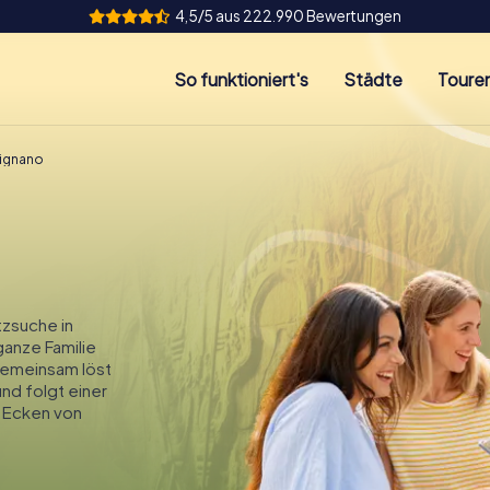
4,5/5 aus 222.990 Bewertungen
So funktioniert's
Städte
Toure
ignano
zsuche in
ganze Familie
Gemeinsam löst
und folgt einer
 Ecken von