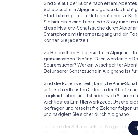
Sind Sie auf der Suche nach einem Abenteu
Schatzsuche in Alpignano genau das Richtige
Stadtführung, bei der Informationen zu Kul
Sie hier ein in eine fesselnde Story rund u
diese Mystery-Schatzsuche durch Alpignano
Smartphone mit Internetzugang und ein Tea
können Sie jederzeit!
Zu Beginn Ihrer Schatzsuche in Alpignano tr
gemeinsamen Briefing. Dann werden die Roll
Spurensucher? Wer ein waschechter Abent
Bei unserer Schatzsuche in Alpignano ist fü
Sind die Rollen verteilt, kann die Krimi-Sc
unterschiedlichsten Orten in der Stadt knac
Logikaufgaben und fahnden nach Spuren und 
wichtigstes Ermittlerwerkzeug: Unsere eig
befragen und rätselhafte Zeichenfolgen un
und navigiert Sie sicher durch Alpignano.
Im Laufe der Schatzsuche in Alpignano tauc
M
Geschichte ein, und schon bald werden Sie 