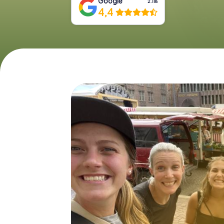
Google
2.118
4,4