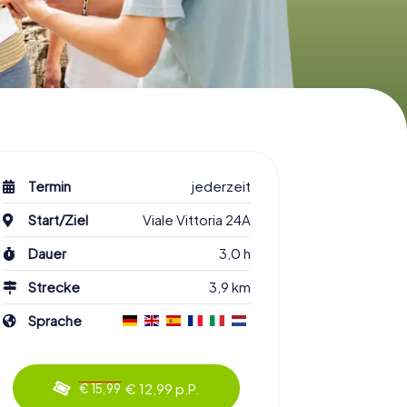
Termin
jederzeit
Start/Ziel
Viale Vittoria 24A
Dauer
3,0 h
Strecke
3,9 km
Sprache
€ 12,99 p.P.
€ 15,99