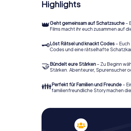
Highlights
👑
Geht gemeinsam auf Schatzsuche
– 
Films macht ihr euch zusammen auf di
🗝
Löst Rätsel und knackt Codes
– Euch 
Codes und eine rätselhafte Schatzka
🤝
Bündelt eure Stärken
– Zu Beginn wähl
Stärken. Abenteurer, Spurensucher ode
👪
Perfekt für Familien und Freunde
– Ei
familienfreundliche Story machen dies