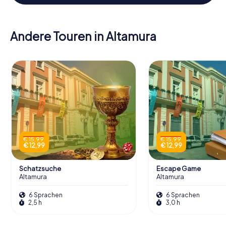
Andere Touren in Altamura
€ 15,99
€ 15,99
€ 12,99
€ 12,99
Schatzsuche
Escape Game
Altamura
Altamura
6 Sprachen
6 Sprachen
2,5 h
3,0 h