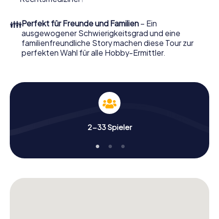
Ordern Sie ihn mit wenigen Klicks in unserem Ticketshop,
schon in wenigen Minuten finden Sie ihn in Ihrem eMail-
👪
Perfekt für Freunde und Familien
– Ein
Postfach. Jetzt starten Sie Ihren Online-Browser, geben
ausgewogener Schwierigkeitsgrad und eine
Ihren Code ein – und sind startklar!
familienfreundliche Story machen diese Tour zur
perfekten Wahl für alle Hobby-Ermittler.
Worauf warten Sie noch? Altamura zählt auf Sie!
2-33 Spieler