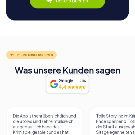
Tickets buchen
Was unsere Kunden sagen
Google
2.118
4,4
Die App ist sehr übersichtlich und
Tolle Storyline im Kr
die Storys sind sehr einfallsreich
Ende spannend. Tolle
aufgebaut. Ich habe das
der Stadt ausgewäh
Krimispiel gespielt und es hat
Sitzgelegenheiten s