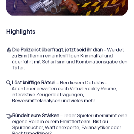
Mitmachkrimi in Altamura - Die interaktive Krimi
Tour
Und Sie werden Augen machen, was das myCityHunt
Krimispiel Altamura aus Ihren Smartphones herausholt! Ob
Highlights
Videoschalte zu einem Zeugen, geheimes Belauschen
von Verdächtigen oder die virtuelle Erkundung
konspirativer Räumlichkeiten – dieser Mitmachkrimi nutzt
👮
Die Polizei ist überfragt, jetzt seid ihr dran
– Werdet
sämtliche multimedialen Fähigkeiten Ihres Handgeräts.
zu Ermittlern in einem kniffligen Kriminalfall und
Das Krimispiel in Altamura holt aber auch aus Ihnen und
überführt mit Scharfsinn und Kombinationsgabe den
Ihren Mitstreitern verborgene Talente heraus! Sie
Täter.
schlüpfen in spannende Rollen und meistern die Krimi-
Stadtrallye durch Altamura als Kriminalist, Fallanalytiker
oder Gerichtsmediziner. Sie bekommen herausfordernde
🔍
Löst knifflige Rätsel
– Bei diesem Detektiv-
Zusatzaufgaben auf Ihre Handys gespielt, die Ihrem
Abenteuer erwarten euch Virtual Reality Räume,
jeweiligem Charakter entsprechen und dem Schlagwort
interaktive Zeugenbefragungen,
„Abwechslungsreichtum“ an ganz neue Bedeutung
Beweismittelanalysen und vieles mehr.
verleihen.
🤝
Bündelt eure Stärken
– Jeder Spieler übernimmt eine
Das Krimispiel in Altamura kann beginnen!
eigene Rolle in eurem Ermittlerteam. Bist du
Nun fehlt Ihnen nur noch eine Kleinigkeit, um mit Ihren
Spurensucher, Waffenexperte, Fallanalytiker oder
Ermittlungen in Altamura zu starten: Ihr Ticketcode!
Rechtsmediziner?