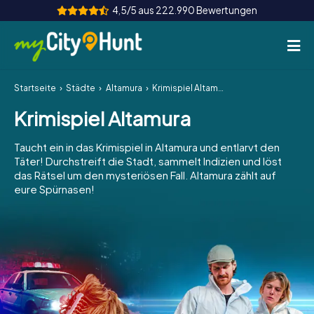
4,5/5 aus 222.990 Bewertungen
Startseite
Städte
Altamura
Krimispiel Altamura
So funktioniert's
Krimispiel Altamura
Städte
Taucht ein in das Krimispiel in Altamura und entlarvt den
Touren
Täter! Durchstreift die Stadt, sammelt Indizien und löst
das Rätsel um den mysteriösen Fall. Altamura zählt auf
eure Spürnasen!
Teamevent
Tickets
INT
AT
CH
DE
ES
FR
UK
IE
IT
NL