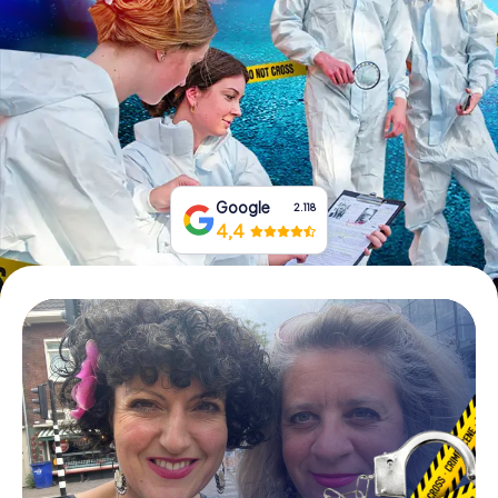
Tickets buchen
Gutscheine bestellen
Google
2.118
4,4