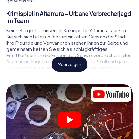
gewachsen?
Krimispiel in Altamura – Urbane Verbrecherjagd
im Team
Keine Sorge, bei unserem Krimispiel in Altamura stürzen
Sie sich nicht allein in die verwinkelten Gassen der Stadt.
Ihre Freunde und Verwandten stehen Ihnen zur Seite und
gemeinsam heften Sie sich als schlagkräftiges
Ermittlerteam an die Fersen des Schwerverbrechers, der
Altamura in Angst und Schrecken versetzt! Voll und ganz
Mehr zeigen
verlassen können Sie sich dabei auf Ihr wichtigstes
Ermittlerutensil, Ihr Smartphone. Mittels GPS-Navigation
leitet es Sie auf Ihrer Spurensuche zum Tatort, zu
zahlreichen Schauplätzen in Altamura, die mit der Tat in
Verbindung stehen, und schließlich zum Mörder. An jedem
Ort knacken Sie knifflige Rätsel und kommen so Stück für
Stück der Lösung des Falls immer näher. Anders als bei
einem klassischen Krimi Dinner in Altamura bestimmen also
Sie das Geschehen, bewegen sich an der frischen Luft
und entdecken obendrein die Stadt mit ganz neuen
Augen.