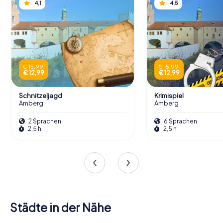
4,1
4,5
€ 15,99
€ 15,99
€ 12,99
€ 12,99
Schnitzeljagd
Krimispiel
Amberg
Amberg
2 Sprachen
6 Sprachen
2,5 h
2,5 h
Städte in der Nähe
Sulzbach-