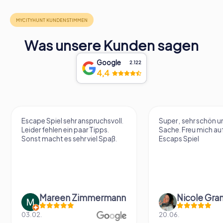
Was unsere Kunden sagen
Google
2.122
4,4
Escape Spiel sehr anspruchsvoll.
Super , sehr schön un
Leider fehlen ein paar Tipps.
Sache. Freu mich au
Sonst macht es sehr viel Spaß.
Escaps Spiel
Mareen Zimmermann
Nicole Gra
03.02.
20.06.