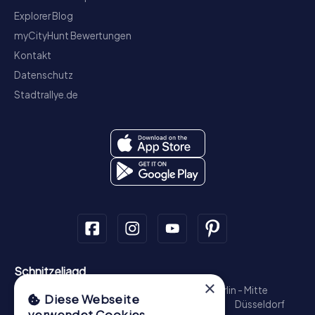
Explorer Blog
myCityHunt Bewertungen
Kontakt
Datenschutz
Stadtrallye.de
Schnitzeljagd
×
München - Zentrum
Hamburg - Altstadt
Berlin - Mitte
Diese Webseite
Köln
Münster
Nürnberg
Frankfurt am Main
Düsseldorf
verwendet Cookies.