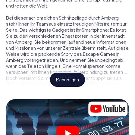
und retten die Welt.
Bei dieser actionreichen Schnitzeljagd durch Amberg
steht Ihnen Ihr Team aus einsatzfreudigen Mitstreitern zur
Seite. Das wichtigste Gadget ist Ihr Smartphone: Es lotst
Sie zu den verschiedenen Einsatzorten in der Innenstadt
von Amberg. Sie bekommen laufend neue Informationen
und Missionen von unserer Zentrale übermittelt. Auf diese
Weise wird die packende Story des Escape Games in
Amberg vorangetrieben. Und nehmen Sie unbedingt ab,
wenn das Telefon klingelt! Eine Kontaktperson könnte
versuchen, mit Ihnen konspirativ in Verbindung zu treten …
Doch Vorsicht: So mancher Informant entpuppt sich als
Mehr zeigen
dubioser Doppelagent und so manche Information als
bewusst gelegte falsche Fährte. Seien Sie auf der Hut,
ziehen Sie die richtigen Schlüsse und vor allem: Vertrauen
Sie niemandem!
Anders als in einem klassischen Escape Room in Amberg
sind Sie also nicht in ein Zimmer eingesperrt, aus dem Sie
sich in einem vorgegebenen Zeitfenster befreien
müssen. Diese Smartphone Schnitzeljagd erklärt ganz