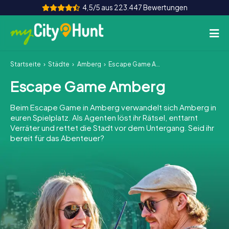
4,5/5 aus 223.447 Bewertungen
Startseite
Städte
Amberg
Escape Game Amberg
So funktioniert's
Escape Game Amberg
Städte
Beim Escape Game in Amberg verwandelt sich Amberg in
Touren
euren Spielplatz. Als Agenten löst ihr Rätsel, enttarnt
Verräter und rettet die Stadt vor dem Untergang. Seid ihr
bereit für das Abenteuer?
Teamevent
Tickets
INT
AT
CH
DE
ES
FR
UK
IE
IT
NL