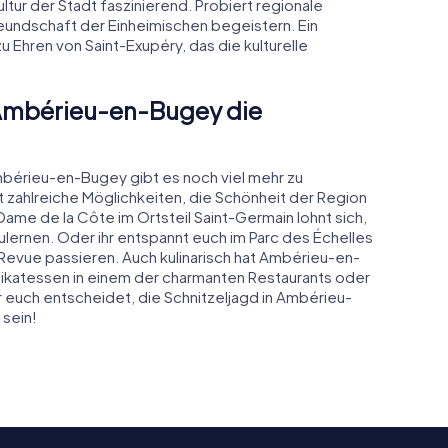
ltur der Stadt faszinierend. Probiert regionale
reundschaft der Einheimischen begeistern. Ein
zu Ehren von Saint-Exupéry, das die kulturelle
 Ambérieu-en-Bugey die
mbérieu-en-Bugey gibt es noch viel mehr zu
zahlreiche Möglichkeiten, die Schönheit der Region
Dame de la Côte im Ortsteil Saint-Germain lohnt sich,
ulernen. Oder ihr entspannt euch im Parc des Échelles
 Revue passieren. Auch kulinarisch hat Ambérieu-en-
likatessen in einem der charmanten Restaurants oder
hr euch entscheidet, die Schnitzeljagd in Ambérieu-
 sein!