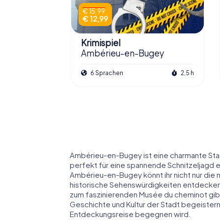
€ 15,99
€ 12,99
Krimispiel
Ambérieu-en-Bugey
6 Sprachen
2,5 h
Ambérieu-en-Bugey ist eine charmante Stad
perfekt für eine spannende Schnitzeljagd e
Ambérieu-en-Bugey könnt ihr nicht nur die 
historische Sehenswürdigkeiten entdecken
zum faszinierenden Musée du cheminot gibt 
Geschichte und Kultur der Stadt begeistern
Entdeckungsreise begegnen wird.