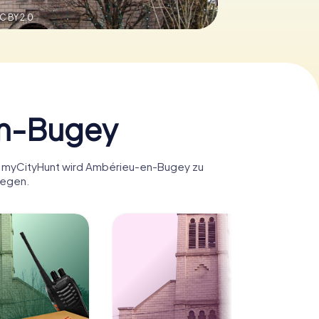
C BY 2.0
en-Bugey
it myCityHunt wird Ambérieu-en-Bugey zu
legen.