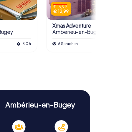
€ 15,99
€ 12,99
Xmas Adventure
Bugey
Ambérieu-en-Bugey
3,0 h
6 Sprachen
2,5 h
Ambérieu-en-Bugey