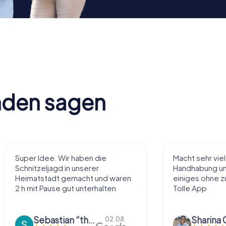
nden sagen
aben die
Macht sehr viel Spaß, einfache
nserer
Handhabung und Rätsel, man sieht
acht und waren
einiges ohne zu viel zu laufen!
unterhalten
Tolle App
Sebastian “the sleeping Boxer Dog” Röhner
Sharina Gühr
02.08.
01.08.