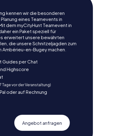
rung kennen wir die besonderen
r Planung eines Teamevents in
it dem myCityHunt Teamevent in
her ein Paket speziell für
es erweitert unsere bewährten
len, die unsere Schnitzeljagden zum
 in Ambérieu-en-Bugey machen.
t Guides per Chat
und Highscore
at
 7 Tage vor der Veranstaltung)
yPal oder auf Rechnung
Angebot anfragen