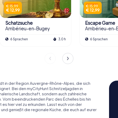
€ 15,99
€ 15,99
€ 12,99
€ 12,99
Schatzsuche
Escape Game
Ambérieu-en-Bugey
Ambérieu-en-
6 Sprachen
3,0 h
6 Sprachen
t in der Region Auvergne-Rhône-Alpes, die sich
ignet. Bei den myCityHunt Schnitzeljagden in
malerische Landschaft, sondern auch zahlreiche
. Vom beeindruckenden Parc des Échelles bis hin
es hier viel zu erkunden. Lasst euch von der
 und genießt die regionale Küche, die euch auf eurer