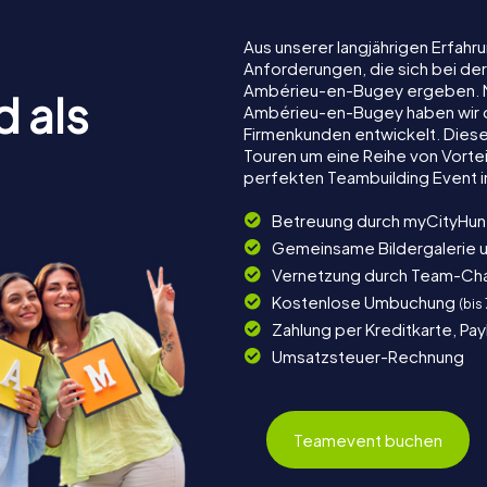
Aus unserer langjährigen Erfah
Anforderungen, die sich bei de
Ambérieu-en-Bugey ergeben. M
d als
Ambérieu-en-Bugey haben wir da
Firmenkunden entwickelt. Dies
Touren um eine Reihe von Vortei
perfekten Teambuilding Event
Betreuung durch myCityHun
Gemeinsame Bildergalerie 
Vernetzung durch Team-Ch
Kostenlose Umbuchung
(bis
Zahlung per Kreditkarte, Pa
Umsatzsteuer-Rechnung
Teamevent buchen