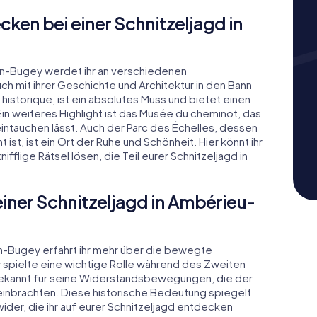
ken bei einer Schnitzeljagd in
en-Bugey werdet ihr an verschiedenen
 mit ihrer Geschichte und Architektur in den Bann
historique, ist ein absolutes Muss und bietet einen
in weiteres Highlight ist das Musée du cheminot, das
intauchen lässt. Auch der Parc des Échelles, dessen
ist, ist ein Ort der Ruhe und Schönheit. Hier könnt ihr
ifflige Rätsel lösen, die Teil eurer Schnitzeljagd in
einer Schnitzeljagd in Ambérieu-
n-Bugey erfahrt ihr mehr über die bewegte
spielte eine wichtige Rolle während des Zweiten
bekannt für seine Widerstandsbewegungen, die der
einbrachten. Diese historische Bedeutung spiegelt
ider, die ihr auf eurer Schnitzeljagd entdecken