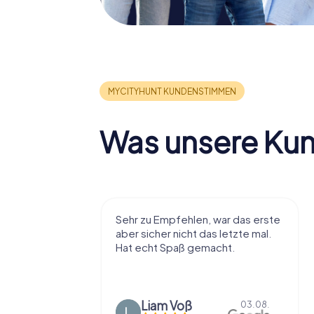
Was unsere Ku
Sehr zu Empfehlen, war das erste
Super Idee. Wir h
aber sicher nicht das letzte mal.
Schnitzeljagd in u
Hat echt Spaß gemacht.
Heimatstadt gem
2 h mit Pause gut 
Liam Voß
03.08.