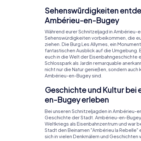
Sehenswürdigkeiten entdec
Ambérieu-en-Bugey
Während eurer Schnitzeljagd in Ambérieu-
Sehenswürdigkeiten vorbeikommen, die euch
ziehen. Die Burg Les Allymes, ein Monument 
fantastischen Ausblick auf die Umgebung. E
euch in die Welt der Eisenbahngeschichte e
Schlosspark als Jardin remarquable anerkannt 
nicht nur die Natur genießen, sondern auch kn
Ambérieu-en-Bugey sind.
Geschichte und Kultur bei 
en-Bugey erleben
Bei unseren Schnitzeljagden in Ambérieu-e
Geschichte der Stadt. Ambérieu-en-Bugey 
Weltkriegs als Eisenbahnzentrum und war 
Stadt den Beinamen "Ambérieu la Rebelle" 
sich in vielen Denkmälern und Geschichten w