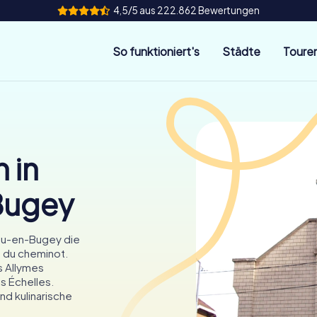
4,5/5 aus 222.862 Bewertungen
So funktioniert's
Städte
Toure
 in
Bugey
ieu-en-Bugey die
 du cheminot.
s Allymes
s Échelles.
nd kulinarische