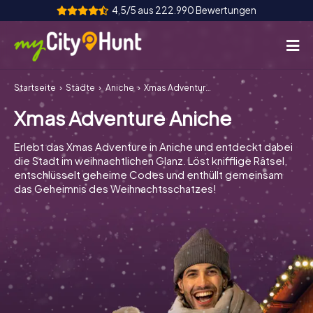
4,5/5 aus 222.990 Bewertungen
Startseite
Städte
Aniche
Xmas Adventure Aniche
So funktioniert's
Xmas Adventure Aniche
Städte
Erlebt das Xmas Adventure in Aniche und entdeckt dabei
Touren
die Stadt im weihnachtlichen Glanz. Löst knifflige Rätsel,
entschlüsselt geheime Codes und enthüllt gemeinsam
das Geheimnis des Weihnachtsschatzes!
Teamevent
Tickets
INT
AT
CH
DE
ES
FR
UK
IE
IT
NL