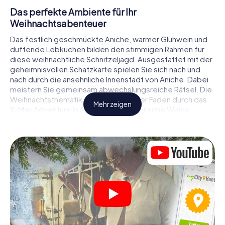
Das perfekte Ambiente für Ihr
Weihnachtsabenteuer
Das festlich geschmückte Aniche, warmer Glühwein und
duftende Lebkuchen bilden den stimmigen Rahmen für
diese weihnachtliche Schnitzeljagd. Ausgestattet mit der
geheimnisvollen Schatzkarte spielen Sie sich nach und
nach durch die ansehnliche Innenstadt von Aniche. Dabei
meistern Sie gemeinsam abwechslungsreiche Rätsel. Die
Weihnachtsthematik zieht sich als roter Faden durch das
Mehr zeigen
X-Mas Adventure in Aniche. Auf spielerische Weise
erfahren Sie faszinierende Anekdoten rund um das
nahende Weihnachtsfest. Wird es Ihnen gelingen, die
Hinweise richtig zu deuten und anderen Schatzsuchern
stets einen Schritt voraus zu sein?
Der Weihnachtsmarkt von Aniche als
Zwischenstopp
Stellen Sie ein kompetentes Team aus Freunden oder
Familienmitgliedern zusammen und begeben Sie sich
gemeinsam auf eine weihnachtliche Rätseltour durch