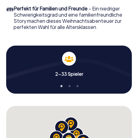
perfekten Weihnachtsfeier in Aniche erwartet: Spaß,
👪
Perfekt für Familien und Freunde
– Ein niedriger
Teambuilding und eine stimmungsvolle
Schwierigkeitsgrad und eine familienfreundliche
Weihnachtsthematik. Gönnen Sie Ihren Kollegen also
Story machen dieses Weihnachtsabenteuer zur
einen unvergesslichen Ausklang des Jahres und planen Sie
perfekten Wahl für alle Altersklassen.
unser X-Mas Adventure als Programmpunkt Ihrer
Weihnachtsfeier in Aniche ein!
2-33 Spieler