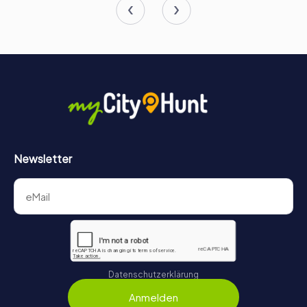
Ob ihr Kunstliebhaber, Geschichtsinteressierte oder
einfach auf der Suche nach einem einzigartigen kulturellen
Erlebnis seid, das Picasso-Museum in Antibes ist ein Muss.
Es ist ein Ort, an dem Vergangenheit und Gegenwart
zusammenkommen, um ein fesselndes und inspirierendes
Erlebnis zu schaffen, das bei allen Besuchern einen
bleibenden Eindruck hinterlässt.
Newsletter
Datenschutzerklärung
Anmelden