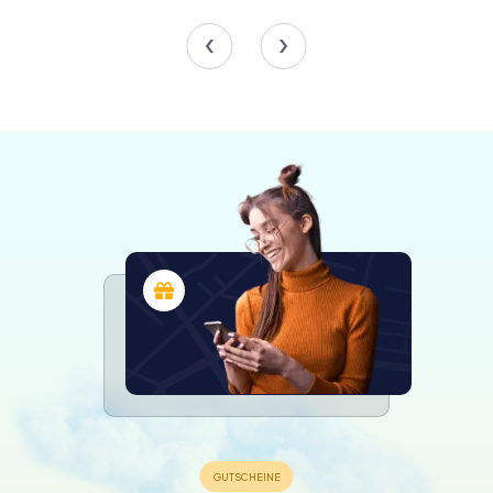
versetzt, in der Geschichte und moderne Kunst
harmonisch nebeneinander existieren. Die Sammlung des
Museums erstreckt sich über mehrere Räume, die jeweils
einen einzigartigen Einblick in Picassos kreatives Genie
bieten.
Ein Höhepunkt des Museums ist der Raum, der Picassos
während seines Aufenthalts im Schloss 1946
geschaffenen Werken gewidmet ist. Hier könnt ihr einige
seiner ikonischsten Werke bewundern, darunter La Joie
de Vivre und Die Ziege. Die leuchtenden Farben und
kräftigen Linien dieser Werke spiegeln Picassos
grenzenlose Kreativität und seine tiefe Verbundenheit mit
der mediterranen Landschaft wider.
Zusätzlich zu Picassos Werken zeigt das Museum auch
Werke anderer renommierter Künstler wie Nicolas de
Staël, Fernand Léger und Hans Hartung. Diese Werke
bieten einen breiteren Kontext für Picassos Kunst und
zeigen die vielfältigen künstlerischen Strömungen, die
das 20. Jahrhundert geprägt haben.