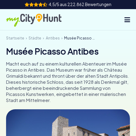
4,5/5 aus 222.862 Bewertungen
Startseite
Städte
Antibes
Musée Picasso Antibes
So funktioniert's
Musée Picasso Antibes
Städte
Macht euch auf zu einem kulturellen Abenteuer im Musée
Touren
Picasso in Antibes. Das Museum war früher als Château
Grimaldi bekannt und thront über der alten Stadt Antipolis.
Dieses historische Schloss, das seit 1928 als Denkmal gilt,
Teamevent
beherbergt eine beeindruckende Sammlung von
Picassos Kunstwerken, eingebettet in einer malerischen
Tickets
Stadt am Mittelmeer.
INT
AT
CH
DE
ES
FR
UK
IE
IT
NL