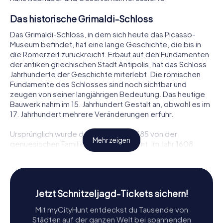
Das historische Grimaldi-Schloss
Das Grimaldi-Schloss, in dem sich heute das Picasso-
Museum befindet, hat eine lange Geschichte, die bis in
die Römerzeit zurückreicht. Erbaut auf den Fundamenten
der antiken griechischen Stadt Antipolis, hat das Schloss
Jahrhunderte der Geschichte miterlebt. Die römischen
Fundamente des Schlosses sind noch sichtbar und
zeugen von seiner langjährigen Bedeutung. Das heutige
Bauwerk nahm im 15. Jahrhundert Gestalt an, obwohl es im
17. Jahrhundert mehrere Veränderungen erfuhr.
Ursprünglich wurde das Schloss ab 1385 von der
Mehr zeigen
genuesischen Familie Grimaldi bewohnt. Im Jahr 1608
wurde es von König Heinrich IV. für die französische Krone
erworben. Im Laufe der Jahre diente das Schloss
verschiedenen Zwecken, darunter als Residenz des
königlichen Gouverneurs, als Rathaus und später als
Jetzt Schnitzeljagd-Tickets sichern!
Kaserne. Erst 1925 kaufte die Stadt Antibes das
verfallene Schloss und verwandelte es in das Grimaldi-
Mit myCityHunt entdeckst du Tausende von
Museum, das 1966 schließlich zum Picasso-Museum
Städten auf der ganzen Welt bei spannenden