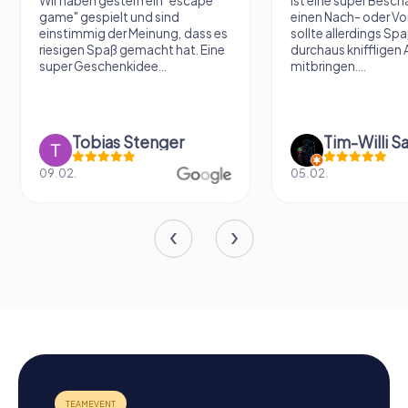
Wir haben gestern ein "escape
Ist eine super Besch
game" gespielt und sind
einen Nach- oder Vo
einstimmig der Meinung, dass es
sollte allerdings Sp
riesigen Spaß gemacht hat. Eine
durchaus kniffligen
super Geschenkidee...
mitbringen....
Tobias Stenger
Tim-Willi S
09.02.
05.02.