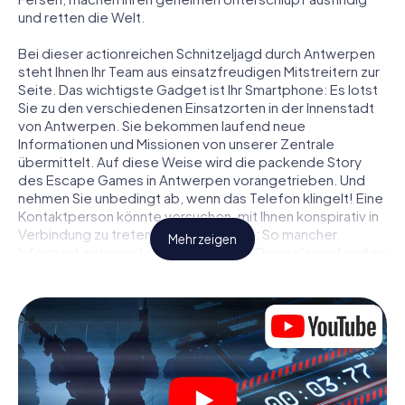
und retten die Welt.
Bei dieser actionreichen Schnitzeljagd durch Antwerpen
steht Ihnen Ihr Team aus einsatzfreudigen Mitstreitern zur
Seite. Das wichtigste Gadget ist Ihr Smartphone: Es lotst
Sie zu den verschiedenen Einsatzorten in der Innenstadt
von Antwerpen. Sie bekommen laufend neue
Informationen und Missionen von unserer Zentrale
übermittelt. Auf diese Weise wird die packende Story
des Escape Games in Antwerpen vorangetrieben. Und
nehmen Sie unbedingt ab, wenn das Telefon klingelt! Eine
Kontaktperson könnte versuchen, mit Ihnen konspirativ in
Verbindung zu treten … Doch Vorsicht: So mancher
Mehr zeigen
Informant entpuppt sich als dubioser Doppelagent und so
manche Information als bewusst gelegte falsche Fährte.
Seien Sie auf der Hut, ziehen Sie die richtigen Schlüsse
und vor allem: Vertrauen Sie niemandem!
Anders als in einem klassischen Escape Room in
Antwerpen sind Sie also nicht in ein Zimmer eingesperrt,
aus dem Sie sich in einem vorgegebenen Zeitfenster
befreien müssen. Diese Smartphone Schnitzeljagd erklärt