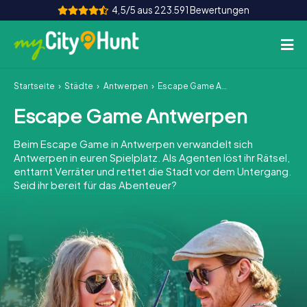
4,5/5 aus 223.591 Bewertungen
Startseite
Städte
Antwerpen
Escape Game Antwerpen
So funktioniert's
Escape Game Antwerpen
Städte
Beim Escape Game in Antwerpen verwandelt sich
Touren
Antwerpen in euren Spielplatz. Als Agenten löst ihr Rätsel,
enttarnt Verräter und rettet die Stadt vor dem Untergang.
Seid ihr bereit für das Abenteuer?
Teamevent
Tickets
INT
AT
CH
DE
ES
FR
UK
IE
IT
NL