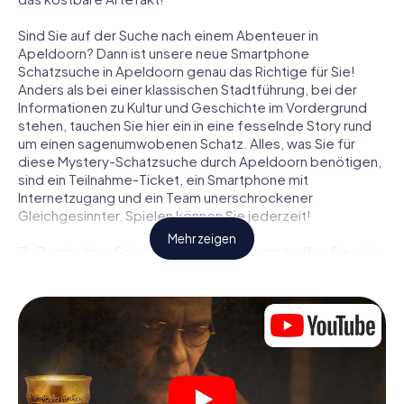
Sind Sie auf der Suche nach einem Abenteuer in
Apeldoorn? Dann ist unsere neue Smartphone
Schatzsuche in Apeldoorn genau das Richtige für Sie!
Anders als bei einer klassischen Stadtführung, bei der
Informationen zu Kultur und Geschichte im Vordergrund
stehen, tauchen Sie hier ein in eine fesselnde Story rund
um einen sagenumwobenen Schatz. Alles, was Sie für
diese Mystery-Schatzsuche durch Apeldoorn benötigen,
sind ein Teilnahme-Ticket, ein Smartphone mit
Internetzugang und ein Team unerschrockener
Gleichgesinnter. Spielen können Sie jederzeit!
Mehr zeigen
Zu Beginn Ihrer Schatzsuche in Apeldoorn treffen Sie sich
an einem zentralen Ort zum gemeinsamen Briefing. Dann
werden die Rollen verteilt. Wer aus Ihrem Team ist ein
geborener Spurensucher? Wer ein waschechter
Abenteurer? Und wer hat das Zeug zum Code-Knacker?
Bei unserer Schatzsuche in Apeldoorn ist für jeden Spieler
die passende Rolle dabei.
Sind die Rollen verteilt, kann die Krimi-Schatzsuche durch