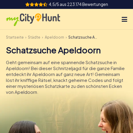
4,5/5 aus 223.174 Bewertungen
Startseite
Städte
Apeldoorn
Schatzsuche Apeldoorn
So funktioniert's
Schatzsuche Apeldoorn
Städte
Geht gemeinsam auf eine spannende Schatzsuche in
Touren
Apeldoorn! Bei dieser Schnitzeljagd für die ganze Familie
entdeckt ihr Apeldoorn auf ganz neue Art! Gemeinsam
löst ihr knifflige Rätsel, knackt geheime Codes und folgt
Teamevent
einer mysteriösen Schatzkarte zu den schönsten Ecken
von Apeldoorn.
Tickets
INT
AT
CH
DE
ES
FR
UK
IE
IT
NL