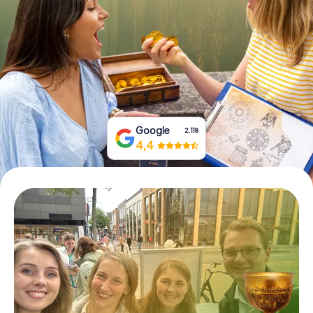
Tickets buchen
Gutscheine bestellen
Google
2.118
4,4