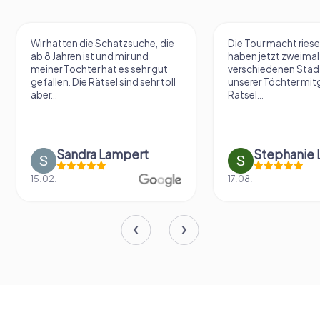
Wir hatten die Schatzsuche, die
Die Tour macht riese
ab 8 Jahren ist und mir und
haben jetzt zweimal 
meiner Tochter hat es sehr gut
verschiedenen Städ
gefallen. Die Rätsel sind sehr toll
unserer Töchter mit
aber...
Rätsel...
Sandra Lampert
Stephanie L
15.02.
17.08.