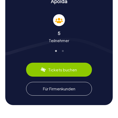
Apolda
Geschichte und Kultur bei einer Schnitzeljagd in
Apolda erleben
Die myCityHunt Schnitzeljagden in Apolda sind nicht nur
ein Spiel, sondern auch eine Reise durch die spannende
5
Geschichte der Stadt. Apolda, bekannt als die
Teilnehmer
„Glockenstadt“, hat eine lange Tradition im
Glockengießen, die über 250 Jahre zurückreicht. Die
Stadt erlebte im 19. Jahrhundert durch die Textilindustrie
einen rasanten Aufschwung und wurde zu einem
wichtigen Industriestandort in der Region. Wusstet ihr,
dass in Apolda die Hunderasse Dobermann gezüchtet
Tickets buchen
wurde? Dies und viele weitere interessante Fakten
erwarten euch auf eurer Schnitzeljagd. Probiert auch die
regionalen Köstlichkeiten, wie die Thüringer Bratwurst, die
hier besonders schmackhaft ist.
Für Firmenkunden
Nach der Schnitzeljagd in Apolda die
Umgebung erkunden
Nach einer aufregenden Schnitzeljagd in Apolda könnt ihr