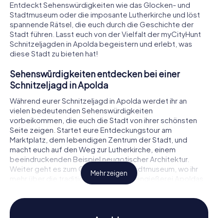
Entdeckt Sehenswürdigkeiten wie das Glocken- und
Stadtmuseum oder die imposante Lutherkirche und löst
spannende Rätsel, die euch durch die Geschichte der
Stadt führen. Lasst euch von der Vielfalt der myCityHunt
Schnitzeljagden in Apolda begeistern und erlebt, was
diese Stadt zu bieten hat!
Sehenswürdigkeiten entdecken bei einer
Schnitzeljagd in Apolda
Während eurer Schnitzeljagd in Apolda werdet ihr an
vielen bedeutenden Sehenswürdigkeiten
vorbeikommen, die euch die Stadt von ihrer schönsten
Seite zeigen. Startet eure Entdeckungstour am
Marktplatz, dem lebendigen Zentrum der Stadt, und
macht euch auf den Weg zur Lutherkirche, einem
beeindruckenden Beispiel neugotischer Architektur.
Weiter geht es zum Glocken- und Stadtmuseum, wo ihr
Mehr zeigen
mehr über die traditionsreiche Glockengießerei Apoldas
erfahren könnt. Auch der Bismarckturm bietet einen
fantastischen Ausblick über die Stadt und die umliegende
Landschaft. An jeder dieser Stationen erwarten euch
knifflige Rätsel, die es zu lösen gilt.