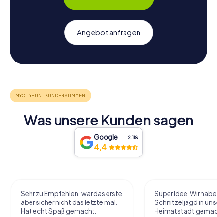
Angebot anfragen
Was unsere Kunden sagen
Google
2.118
4,4
Sehr zu Empfehlen, war das erste
Super Idee. Wir habe
aber sicher nicht das letzte mal.
Schnitzeljagd in uns
Hat echt Spaß gemacht.
Heimatstadt gemac