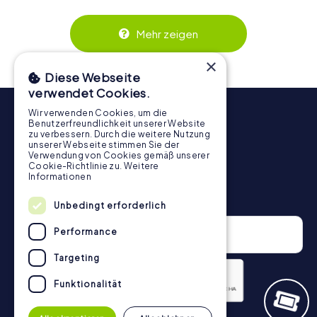
wird. Die interaktiven Aufgaben fördern das
Zusammenspiel und erzeugen einen echten Teamspirit.
Dank der einfachen Handhabung über das Smartphone
Mehr zeigen
behält ihr jederzeit den Überblick. So wird die
Schnitzeljagd in Apolda für jedes Team – klein wie groß –
×
zu einem Highlight.
Diese Webseite
verwendet Cookies.
Wir verwenden Cookies, um die
Benutzerfreundlichkeit unserer Website
zu verbessern. Durch die weitere Nutzung
unserer Webseite stimmen Sie der
Verwendung von Cookies gemäß unserer
Cookie-Richtlinie zu.
Weitere
Informationen
Newsletter
Unbedingt erforderlich
Performance
Targeting
Funktionalität
Datenschutzerklärung