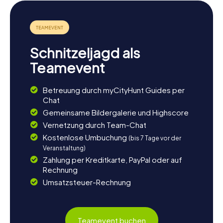
die Umgebung weiter erkunden. Ein Spaziergang entlang
der Ilm oder ein Besuch im nahegelegenen Weimar bieten
sich an, um den Tag ausklingen zu lassen. Wenn ihr noch
mehr über die Geschichte der Region erfahren möchtet,
lohnt sich ein Abstecher zum Schloss Apolda, das mit
Schnitzeljagd als
seinem charmanten Ambiente beeindruckt. Genießt die
Ruhe der Natur oder lasst euch in einem der lokalen Cafés
Teamevent
nieder, um die Erlebnisse des Tages Revue passieren zu
lassen. Die myCityHunt Schnitzeljagden in Apolda bieten
Betreuung durch myCityHunt Guides per
euch die perfekte Gelegenheit, die Stadt und ihre
Chat
Umgebung auf einzigartige Weise kennenzulernen.
Gemeinsame Bildergalerie und Highscore
Vernetzung durch Team-Chat
Kostenlose Umbuchung
(bis 7 Tage vor der
Veranstaltung)
Zahlung per Kreditkarte, PayPal oder auf
Rechnung
Umsatzsteuer-Rechnung
Teamevent buchen