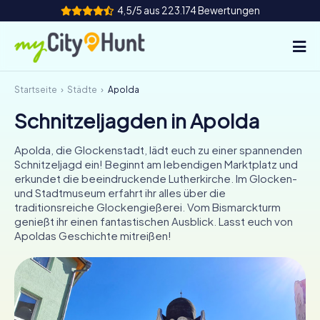
4,5/5 aus 223.174 Bewertungen
Startseite
Städte
Apolda
So funktioniert's
Schnitzeljagden in Apolda
Städte
Apolda, die Glockenstadt, lädt euch zu einer spannenden
Touren
Schnitzeljagd ein! Beginnt am lebendigen Marktplatz und
erkundet die beeindruckende Lutherkirche. Im Glocken-
und Stadtmuseum erfahrt ihr alles über die
Teamevent
traditionsreiche Glockengießerei. Vom Bismarckturm
genießt ihr einen fantastischen Ausblick. Lasst euch von
Tickets
Apoldas Geschichte mitreißen!
INT
AT
CH
DE
ES
FR
UK
IE
IT
NL