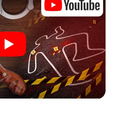
nn beginnen!
mit Ihren Ermittlungen in Arona zu starten: Ihr
cks in unserem Ticketshop, schon in wenigen
ch. Jetzt starten Sie Ihren Online-Browser, geben
!