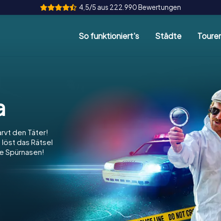
4,5/5 aus 222.990 Bewertungen
So funktioniert's
Städte
Toure
a
arvt den Täter!
 löst das Rätsel
re Spürnasen!