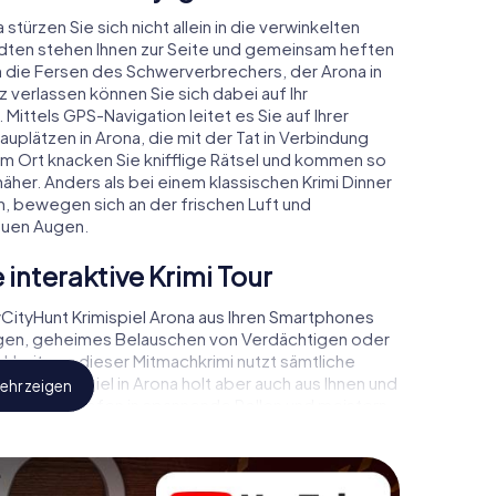
stürzen Sie sich nicht allein in die verwinkelten
dten stehen Ihnen zur Seite und gemeinsam heften
an die Fersen des Schwerverbrechers, der Arona in
 verlassen können Sie sich dabei auf Ihr
 Mittels GPS-Navigation leitet es Sie auf Ihrer
uplätzen in Arona, die mit der Tat in Verbindung
em Ort knacken Sie knifflige Rätsel und kommen so
äher. Anders als bei einem klassischen Krimi Dinner
, bewegen sich an der frischen Luft und
euen Augen.
 interaktive Krimi Tour
ityHunt Krimispiel Arona aus Ihren Smartphones
ugen, geheimes Belauschen von Verdächtigen oder
ichkeiten – dieser Mitmachkrimi nutzt sämtliche
Das Krimispiel in Arona holt aber auch aus Ihnen und
ehr zeigen
us! Sie schlüpfen in spannende Rollen und meistern
ist, Fallanalytiker oder Gerichtsmediziner. Sie
auf Ihre Handys gespielt, die Ihrem jeweiligem
t „Abwechslungsreichtum“ an ganz neue