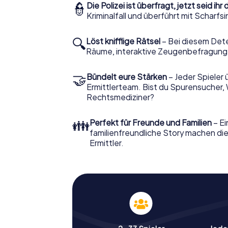
👮
Die Polizei ist überfragt, jetzt seid ihr 
Kriminalfall und überführt mit Scharf
🔍
Löst knifflige Rätsel
– Bei diesem Dete
Räume, interaktive Zeugenbefragunge
🤝
Bündelt eure Stärken
– Jeder Spieler 
Ermittlerteam. Bist du Spurensucher, 
Rechtsmediziner?
👪
Perfekt für Freunde und Familien
– Ei
familienfreundliche Story machen die
Ermittler.