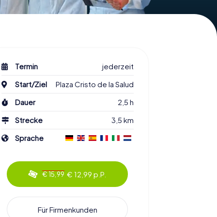
Termin
jederzeit
Start/Ziel
Plaza Cristo de la Salud
Dauer
2,5 h
Strecke
3,5 km
Sprache
€ 12,99 p.P.
€ 15,99
Für Firmenkunden