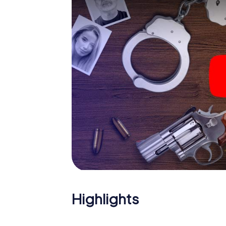
Das Krimispiel in Arona ka
Nun fehlt Ihnen nur noch eine Kleinigkeit, um 
Ticketcode! Ordern Sie ihn mit wenigen Kli
Minuten finden Sie ihn in Ihrem eMail-Postfa
Ihren Code ein – und sind startklar!
Worauf warten Sie noch? Arona zählt auf Sie
Highlights