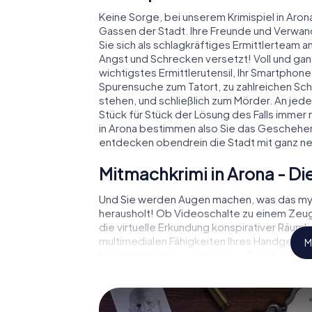
Keine Sorge, bei unserem Krimispiel in Arona 
Gassen der Stadt. Ihre Freunde und Verwan
Sie sich als schlagkräftiges Ermittlerteam 
Angst und Schrecken versetzt! Voll und ganz
wichtigstes Ermittlerutensil, Ihr Smartphone.
Spurensuche zum Tatort, zu zahlreichen Scha
stehen, und schließlich zum Mörder. An jed
Stück für Stück der Lösung des Falls immer n
in Arona bestimmen also Sie das Geschehen
entdecken obendrein die Stadt mit ganz n
Mitmachkrimi in Arona - Die
Und Sie werden Augen machen, was das myC
herausholt! Ob Videoschalte zu einem Ze
die virtuelle Erkundung konspirativer Räuml
multimedialen Fähigkeiten Ihres Handgeräts. 
M
Ihren Mitstreitern verborgene Talente hera
die Krimi-Stadtrallye durch Arona als Kriminal
bekommen herausfordernde Zusatzaufgaben 
Charakter entsprechen und dem Schlagwor
Bedeutung verleihen.