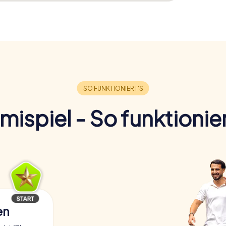
imispiel - So funktionier
en