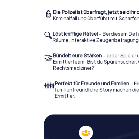
👮
Die Polizei ist überfragt, jetzt seid ihr 
Kriminalfall und überführt mit Scharf
🔍
Löst knifflige Rätsel
– Bei diesem Dete
Räume, interaktive Zeugenbefragunge
🤝
Bündelt eure Stärken
– Jeder Spieler 
Ermittlerteam. Bist du Spurensucher, 
Rechtsmediziner?
👪
Perfekt für Freunde und Familien
– Ei
familienfreundliche Story machen die
Ermittler.