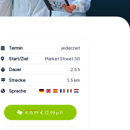
Termin
jederzeit
Start/Ziel
Market Street 30
Dauer
2,5 h
Strecke
3,5 km
Sprache
€ 12,99 p.P.
€ 15,99