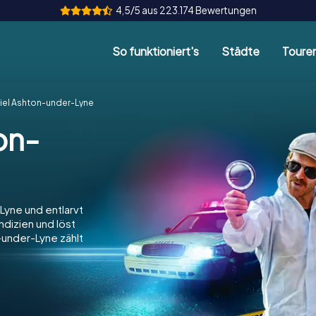
4,5/5 aus 223.174 Bewertungen
So funktioniert's
Städte
Toure
piel Ashton-under-Lyne
on-
-Lyne und entlarvt
ndizien und löst
-under-Lyne zählt