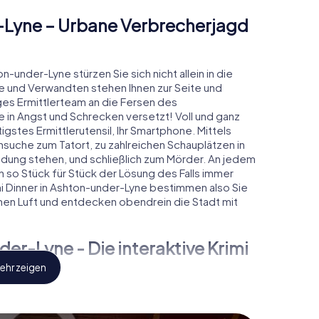
r-Lyne – Urbane Verbrecherjagd
n-under-Lyne stürzen Sie sich nicht allein in die
e und Verwandten stehen Ihnen zur Seite und
ges Ermittlerteam an die Fersen des
in Angst und Schrecken versetzt! Voll und ganz
igstes Ermittlerutensil, Ihr Smartphone. Mittels
ensuche zum Tatort, zu zahlreichen Schauplätzen in
indung stehen, und schließlich zum Mörder. An jedem
n so Stück für Stück der Lösung des Falls immer
mi Dinner in Ashton-under-Lyne bestimmen also Sie
en Luft und entdecken obendrein die Stadt mit
er-Lyne - Die interaktive Krimi
ehr zeigen
ityHunt Krimispiel Ashton-under-Lyne aus Ihren
 zu einem Zeugen, geheimes Belauschen von