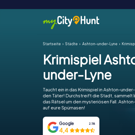
Startseite
Städte
Ashton-under-Lyne
Krimis
Krimispiel Asht
under-Lyne
Taucht ein in das Krimispiel in Ashton-under
den Täter! Durchstreift die Stadt, sammelt I
das Rätsel um den mysteriösen Fall. Ashton
auf eure Spürnasen!
Google
2.118
4,4