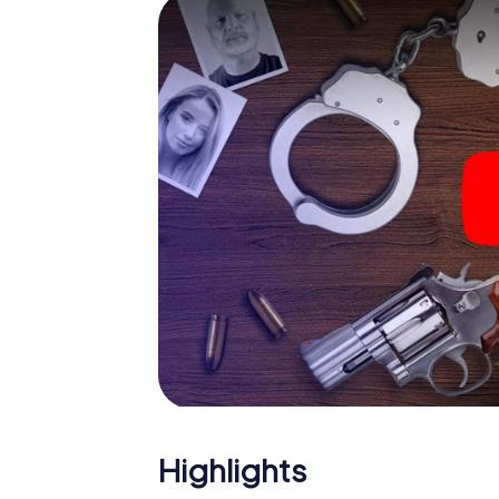
Verdächtigen oder die virtuelle Erkundung k
nutzt sämtliche multimedialen Fähigkeiten I
Lyne holt aber auch aus Ihnen und Ihren Mits
spannende Rollen und meistern die Krimi-Sta
Fallanalytiker oder Gerichtsmediziner. S
Ihre Handys gespielt, die Ihrem jeweilige
„Abwechslungsreichtum“ an ganz neue Bede
Das Krimispiel in Ashton-
Nun fehlt Ihnen nur noch eine Kleinigkeit, u
starten: Ihr Ticketcode! Ordern Sie ihn mit
wenigen Minuten finden Sie ihn in Ihrem eMai
geben Ihren Code ein – und sind startklar!
Worauf warten Sie noch? Ashton-under-Lyne 
Highlights