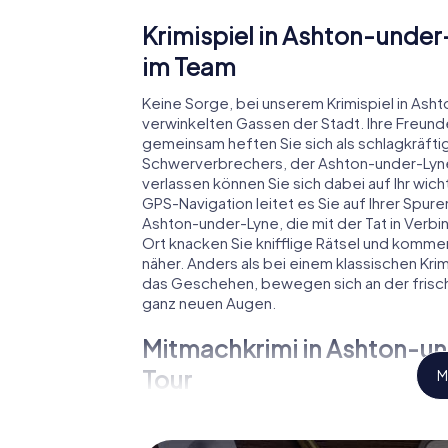
Krimispiel in Ashton-unde
im Team
Keine Sorge, bei unserem Krimispiel in Ashto
verwinkelten Gassen der Stadt. Ihre Freund
gemeinsam heften Sie sich als schlagkräfti
Schwerverbrechers, der Ashton-under-Lyne 
verlassen können Sie sich dabei auf Ihr wicht
GPS-Navigation leitet es Sie auf Ihrer Spur
Ashton-under-Lyne, die mit der Tat in Verb
Ort knacken Sie knifflige Rätsel und komme
näher. Anders als bei einem klassischen Kri
das Geschehen, bewegen sich an der frisch
ganz neuen Augen.
Mitmachkrimi in Ashton-und
Tour
M
Und Sie werden Augen machen, was das myC
Smartphones herausholt! Ob Videoschalte