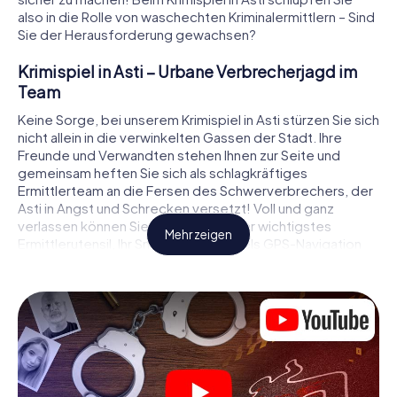
also in die Rolle von waschechten Kriminalermittlern – Sind
Sie der Herausforderung gewachsen?
Krimispiel in Asti – Urbane Verbrecherjagd im
Team
Keine Sorge, bei unserem Krimispiel in Asti stürzen Sie sich
nicht allein in die verwinkelten Gassen der Stadt. Ihre
Freunde und Verwandten stehen Ihnen zur Seite und
gemeinsam heften Sie sich als schlagkräftiges
Ermittlerteam an die Fersen des Schwerverbrechers, der
Asti in Angst und Schrecken versetzt! Voll und ganz
verlassen können Sie sich dabei auf Ihr wichtigstes
Mehr zeigen
Ermittlerutensil, Ihr Smartphone. Mittels GPS-Navigation
leitet es Sie auf Ihrer Spurensuche zum Tatort, zu
zahlreichen Schauplätzen in Asti, die mit der Tat in
Verbindung stehen, und schließlich zum Mörder. An jedem
Ort knacken Sie knifflige Rätsel und kommen so Stück für
Stück der Lösung des Falls immer näher. Anders als bei
einem klassischen Krimi Dinner in Asti bestimmen also Sie
das Geschehen, bewegen sich an der frischen Luft und
entdecken obendrein die Stadt mit ganz neuen Augen.