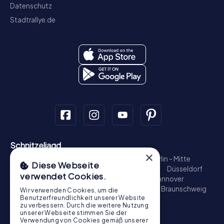
Datenschutz
Stadtrallye.de
Schnitzeljagd
×
München - Zentrum
Hamburg - Altstadt
Berlin - Mitte
Diese Webseite
Köln
Münster
Nürnberg
Frankfurt am Main
Düsseldorf
verwendet Cookies.
Heidelberg
Stuttgart
Bonn
Bamberg
Hannover
Regensburg
Aachen
Dresden
Potsdam
Braunschweig
Wir verwenden Cookies, um die
Benutzerfreundlichkeit unserer Website
Bremen
Konstanz
zu verbessern. Durch die weitere Nutzung
Schatzsuche
unserer Webseite stimmen Sie der
Verwendung von Cookies gemäß unserer