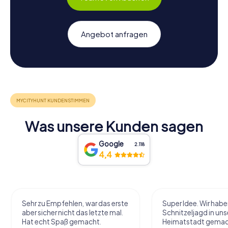
Angebot anfragen
Was unsere Kunden sagen
Google
2.118
4,4
Sehr zu Empfehlen, war das erste
Super Idee. Wir habe
aber sicher nicht das letzte mal.
Schnitzeljagd in uns
Hat echt Spaß gemacht.
Heimatstadt gemac