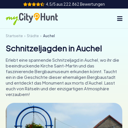
4,5/5 aus 222.862 Bewertungen
Startseite
Städte
Auchel
So funktioniert's
Schnitzeljagden in Auchel
Städte
Erlebt eine spannende Schnitzeljagd in Auchel, wo ihr die
Touren
beeindruckende Kirche Saint-Martin und das
faszinierende Bergbaumuseum erkunden könnt. Taucht
ein in die Geschichte dieser ehemaligen Bergbaustadt
Teamevent
und entdeckt das Monument aux morts d'Auchel. Lasst
euch von Rätseln und der einzigartigen Atmosphäre
Tickets
verzaubern!
INT
AT
CH
DE
ES
FR
UK
IE
IT
NL