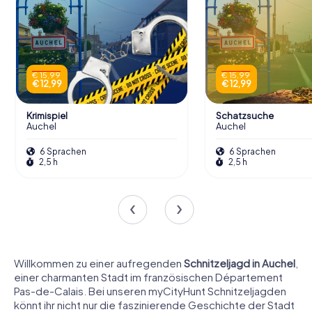
€ 15,99
€ 15,99
€ 12,99
€ 12,99
Krimispiel
Schatzsuche
Auchel
Auchel
6 Sprachen
6 Sprachen
2,5 h
2,5 h
Willkommen zu einer aufregenden
Schnitzeljagd in Auchel
,
einer charmanten Stadt im französischen Département
Pas-de-Calais. Bei unseren myCityHunt Schnitzeljagden
könnt ihr nicht nur die faszinierende Geschichte der Stadt