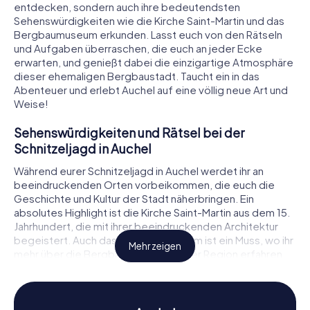
entdecken, sondern auch ihre bedeutendsten
Sehenswürdigkeiten wie die Kirche Saint-Martin und das
Bergbaumuseum erkunden. Lasst euch von den Rätseln
und Aufgaben überraschen, die euch an jeder Ecke
erwarten, und genießt dabei die einzigartige Atmosphäre
dieser ehemaligen Bergbaustadt. Taucht ein in das
Abenteuer und erlebt Auchel auf eine völlig neue Art und
Weise!
Sehenswürdigkeiten und Rätsel bei der
Schnitzeljagd in Auchel
Während eurer Schnitzeljagd in Auchel werdet ihr an
beeindruckenden Orten vorbeikommen, die euch die
Geschichte und Kultur der Stadt näherbringen. Ein
absolutes Highlight ist die Kirche Saint-Martin aus dem 15.
Jahrhundert, die mit ihrer beeindruckenden Architektur
begeistert. Auch das Bergbaumuseum ist ein Muss, wo ihr
Mehr zeigen
mehr über die Bergbaugeschichte der Region erfahren
könnt. Ein weiteres interessantes Ziel ist das Monument
aux morts d'Auchel, ein Denkmal, das den Gefallenen der
Weltkriege gewidmet ist. An jedem dieser Orte warten
spannende Rätsel und Aufgaben auf euch, die es zu lösen