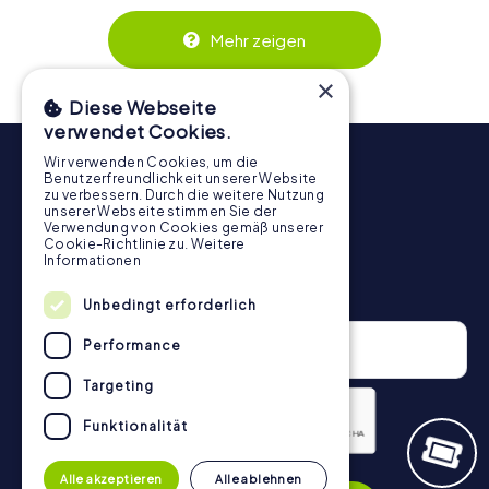
Zusammenspiel und erzeugen einen echten Teamspirit.
Dank der einfachen Handhabung über das Smartphone
Mehr zeigen
behält ihr jederzeit den Überblick. So wird die
Schnitzeljagd in Auchel für jedes Team – klein wie groß –
×
zu einem Highlight.
Diese Webseite
verwendet Cookies.
Wir verwenden Cookies, um die
Benutzerfreundlichkeit unserer Website
zu verbessern. Durch die weitere Nutzung
unserer Webseite stimmen Sie der
Verwendung von Cookies gemäß unserer
Cookie-Richtlinie zu.
Weitere
Informationen
Newsletter
Unbedingt erforderlich
Performance
Targeting
Funktionalität
Datenschutzerklärung
Alle akzeptieren
Alle ablehnen