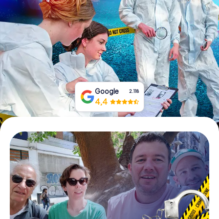
Tickets buchen
Gutscheine bestellen
Google
2.118
4,4