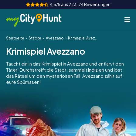
4,5/5 aus 223.174 Bewertungen
Startseite
Städte
Avezzano
Krimispiel Avezzano
So funktioniert's
Krimispiel Avezzano
Städte
Taucht ein in das Krimispiel in Avezzano und entlarvt den
Touren
Täter! Durchstreift die Stadt, sammelt Indizien und löst
das Rätsel um den mysteriösen Fall. Avezzano zählt auf
eure Spürnasen!
Teamevent
Tickets
INT
AT
CH
DE
ES
FR
UK
IE
IT
NL