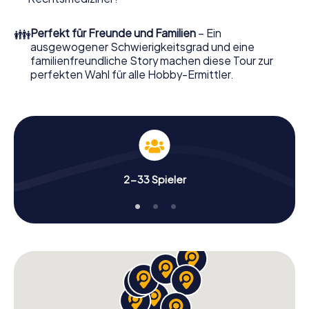
Ordern Sie ihn mit wenigen Klicks in unserem Ticketshop,
schon in wenigen Minuten finden Sie ihn in Ihrem eMail-
👪
Perfekt für Freunde und Familien
– Ein
Postfach. Jetzt starten Sie Ihren Online-Browser, geben
ausgewogener Schwierigkeitsgrad und eine
Ihren Code ein – und sind startklar!
familienfreundliche Story machen diese Tour zur
perfekten Wahl für alle Hobby-Ermittler.
Worauf warten Sie noch? Avezzano zählt auf Sie!
2-33 Spieler