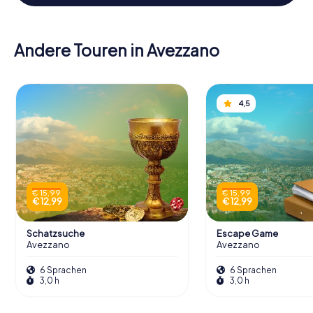
Andere Touren in Avezzano
4,5
€ 15,99
€ 15,99
€ 12,99
€ 12,99
Schatzsuche
Escape Game
Avezzano
Avezzano
6 Sprachen
6 Sprachen
3,0 h
3,0 h