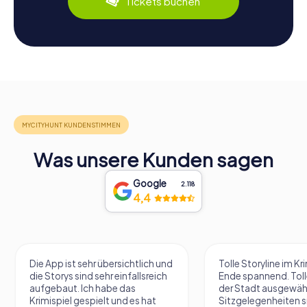
Tickets buchen
Was unsere Kunden sagen
Google
2.118
4,4
Die App ist sehr übersichtlich und
Tolle Storyline im Kr
die Storys sind sehr einfallsreich
Ende spannend. Tolle
aufgebaut. Ich habe das
der Stadt ausgewäh
Krimispiel gespielt und es hat
Sitzgelegenheiten s