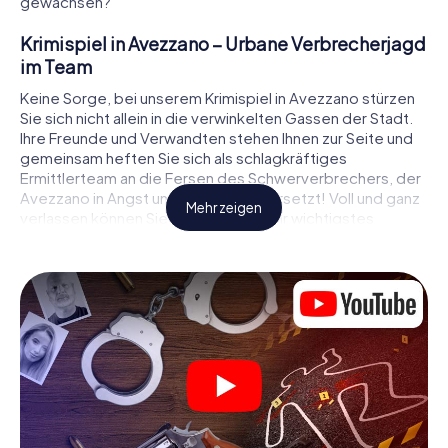
gewachsen?
Krimispiel in Avezzano – Urbane Verbrecherjagd
im Team
Keine Sorge, bei unserem Krimispiel in Avezzano stürzen
Sie sich nicht allein in die verwinkelten Gassen der Stadt.
Ihre Freunde und Verwandten stehen Ihnen zur Seite und
gemeinsam heften Sie sich als schlagkräftiges
Ermittlerteam an die Fersen des Schwerverbrechers, der
Avezzano in Angst und Schrecken versetzt! Voll und ganz
Mehr zeigen
verlassen können Sie sich dabei auf Ihr wichtigstes
Ermittlerutensil, Ihr Smartphone. Mittels GPS-Navigation
leitet es Sie auf Ihrer Spurensuche zum Tatort, zu
zahlreichen Schauplätzen in Avezzano, die mit der Tat in
Verbindung stehen, und schließlich zum Mörder. An jedem
Ort knacken Sie knifflige Rätsel und kommen so Stück für
Stück der Lösung des Falls immer näher. Anders als bei
einem klassischen Krimi Dinner in Avezzano bestimmen
also Sie das Geschehen, bewegen sich an der frischen
Luft und entdecken obendrein die Stadt mit ganz neuen
Augen.