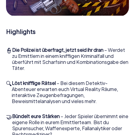
Mitmachkrimi in Avezzano - Die interaktive Krimi
Tour
Und Sie werden Augen machen, was das myCityHunt
Krimispiel Avezzano aus Ihren Smartphones herausholt!
Highlights
Ob Videoschalte zu einem Zeugen, geheimes
Belauschen von Verdächtigen oder die virtuelle
Erkundung konspirativer Räumlichkeiten – dieser
👮
Die Polizei ist überfragt, jetzt seid ihr dran
– Werdet
Mitmachkrimi nutzt sämtliche multimedialen Fähigkeiten
zu Ermittlern in einem kniffligen Kriminalfall und
Ihres Handgeräts. Das Krimispiel in Avezzano holt aber
überführt mit Scharfsinn und Kombinationsgabe den
auch aus Ihnen und Ihren Mitstreitern verborgene Talente
Täter.
heraus! Sie schlüpfen in spannende Rollen und meistern
die Krimi-Stadtrallye durch Avezzano als Kriminalist,
Fallanalytiker oder Gerichtsmediziner. Sie bekommen
🔍
Löst knifflige Rätsel
– Bei diesem Detektiv-
herausfordernde Zusatzaufgaben auf Ihre Handys
Abenteuer erwarten euch Virtual Reality Räume,
gespielt, die Ihrem jeweiligem Charakter entsprechen
interaktive Zeugenbefragungen,
und dem Schlagwort „Abwechslungsreichtum“ an ganz
Beweismittelanalysen und vieles mehr.
neue Bedeutung verleihen.
🤝
Bündelt eure Stärken
– Jeder Spieler übernimmt eine
Das Krimispiel in Avezzano kann beginnen!
eigene Rolle in eurem Ermittlerteam. Bist du
Nun fehlt Ihnen nur noch eine Kleinigkeit, um mit Ihren
Spurensucher, Waffenexperte, Fallanalytiker oder
Ermittlungen in Avezzano zu starten: Ihr Ticketcode!
Rechtsmediziner?