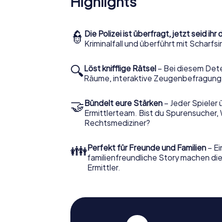
Highlights
👮
Die Polizei ist überfragt, jetzt seid ihr 
Kriminalfall und überführt mit Scharf
🔍
Löst knifflige Rätsel
– Bei diesem Dete
Räume, interaktive Zeugenbefragunge
🤝
Bündelt eure Stärken
– Jeder Spieler 
Ermittlerteam. Bist du Spurensucher, 
Rechtsmediziner?
👪
Perfekt für Freunde und Familien
– Ei
familienfreundliche Story machen die
Ermittler.