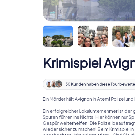
Krimispiel Avig
30 Kunden haben diese Tour bewerte
Ein Mörder hält Avignon in Atem! Polizei und
Ein erfolgreicher Lokalunternehmer ist der 
Spuren führen ins Nichts. Hier können nur S
Gespür weiterhelfen! Die Polizei beauftragt
wieder sicher zu machen! Beim Krimispiel in 
waschechten Kriminalermittlern – Sind Sie