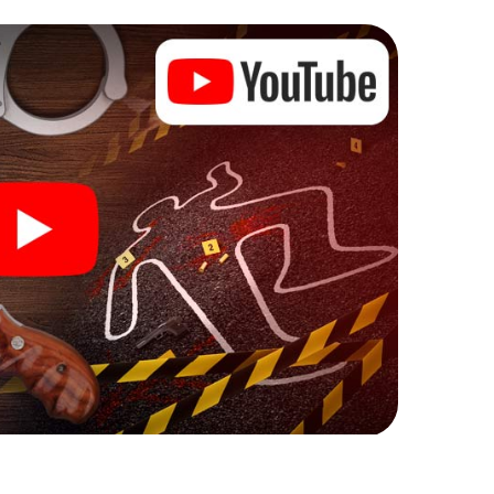
rdernde Zusatzaufgaben auf Ihre Handys gespielt,
en und dem Schlagwort „Abwechslungsreichtum“ an
kann beginnen!
mit Ihren Ermittlungen in Avignon zu starten: Ihr
cks in unserem Ticketshop, schon in wenigen
ch. Jetzt starten Sie Ihren Online-Browser, geben
ie!