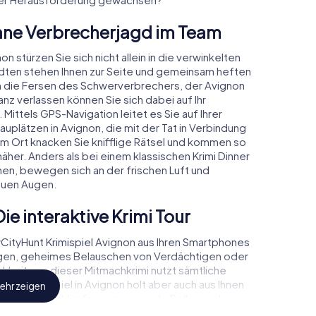
bane Verbrecherjagd im Team
n stürzen Sie sich nicht allein in die verwinkelten
dten stehen Ihnen zur Seite und gemeinsam heften
 an die Fersen des Schwerverbrechers, der Avignon
nz verlassen können Sie sich dabei auf Ihr
 Mittels GPS-Navigation leitet es Sie auf Ihrer
uplätzen in Avignon, die mit der Tat in Verbindung
em Ort knacken Sie knifflige Rätsel und kommen so
äher. Anders als bei einem klassischen Krimi Dinner
en, bewegen sich an der frischen Luft und
euen Augen.
ie interaktive Krimi Tour
ityHunt Krimispiel Avignon aus Ihren Smartphones
ugen, geheimes Belauschen von Verdächtigen oder
ichkeiten – dieser Mitmachkrimi nutzt sämtliche
Das Krimispiel in Avignon holt aber auch aus Ihnen
ehr zeigen
eraus! Sie schlüpfen in spannende Rollen und
ls Kriminalist, Fallanalytiker oder