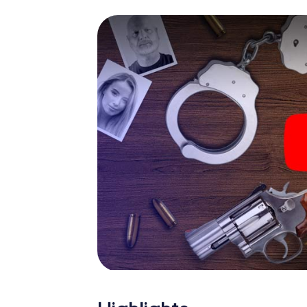
Gerichtsmediziner. Sie bekommen herausfo
die Ihrem jeweiligem Charakter entsprech
ganz neue Bedeutung verleihen.
Das Krimispiel in Avignon 
Nun fehlt Ihnen nur noch eine Kleinigkeit, um 
Ticketcode! Ordern Sie ihn mit wenigen Kli
Minuten finden Sie ihn in Ihrem eMail-Postfa
Ihren Code ein – und sind startklar!
Worauf warten Sie noch? Avignon zählt auf S