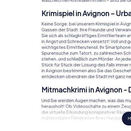
Krimispiel in Avignon – Ur
Keine Sorge, bei unserem Krimispiel in Avigno
Gassen der Stadt. Ihre Freunde und Verwan
Sie sich als schlagkräftiges Ermittlerteam
in Angst und Schrecken versetzt! Voll und ga
wichtigstes Ermittlerutensil, Ihr Smartphone.
Spurensuche zum Tatort, zu zahlreichen Scha
stehen, und schließlich zum Mörder. An jed
Stück für Stück der Lösung des Falls immer n
in Avignon bestimmen also Sie das Gescheh
entdecken obendrein die Stadt mit ganz n
Mitmachkrimi in Avignon - D
Und Sie werden Augen machen, was das myC
herausholt! Ob Videoschalte zu einem Ze
die virtuelle Erkundung konspirativer Räuml
multimedialen Fähigkeiten Ihres Handgeräts. 
M
und Ihren Mitstreitern verborgene Talente h
meistern die Krimi-Stadtrallye durch Avignon a