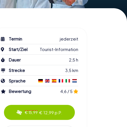
Termin
jederzeit
Start/Ziel
Tourist-Information
Dauer
2,5 h
Strecke
3,5 km
Sprache
Bewertung
4,6 / 5
€ 12,99 p.P.
€ 15,99