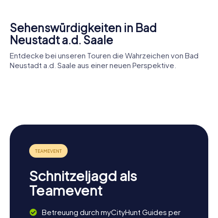
Neustadt ist zudem für seine Heilquellen bekannt, die der
Stadt ihren Kurstatus verleihen. Taucht ein in die
Sehenswürdigkeiten in Bad
Geschichte und Kultur dieser charmanten Stadt und lasst
euch von den myCityHunt Schnitzeljagden in Bad
Neustadt a.d. Saale
Neustadt a.d. Saale begeistern!
Entdecke bei unseren Touren die Wahrzeichen von Bad
Neustadt a.d. Saale aus einer neuen Perspektive.
Burg
St. Johannes
Mariä
Salzburg
der Täufer
Himmelfahrt
Hohntor
Schnitzeljagd als
Teamevent
Betreuung durch myCityHunt Guides per