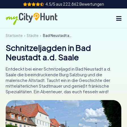
4,5/5 aus 222.862 Bewertungen
Startseite
Städte
Bad Neustadt a.d. Saale
So funktioniert's
Schnitzeljagden in Bad
Städte
Neustadt a.d. Saale
Touren
Entdeckt bei einer Schnitzeljagd in Bad Neustadt a.d.
Saale die beeindruckende Burg Salzburg und die
Teamevent
malerische Altstadt. Taucht ein in die Geschichte der
mittelalterlichen Stadtmauer und genießt fränkische
Tickets
Spezialitäten. Ein Abenteuer, das euch fesseln wird!
INT
AT
CH
DE
ES
FR
UK
IE
IT
NL