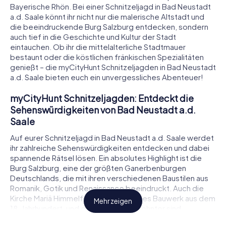
Bayerische Rhön. Bei einer Schnitzeljagd in Bad Neustadt
a.d. Saale könnt ihr nicht nur die malerische Altstadt und
die beeindruckende Burg Salzburg entdecken, sondern
auch tief in die Geschichte und Kultur der Stadt
eintauchen. Ob ihr die mittelalterliche Stadtmauer
bestaunt oder die köstlichen fränkischen Spezialitäten
genießt – die myCityHunt Schnitzeljagden in Bad Neustadt
a.d. Saale bieten euch ein unvergessliches Abenteuer!
myCityHunt Schnitzeljagden: Entdeckt die
Sehenswürdigkeiten von Bad Neustadt a.d.
Saale
Auf eurer Schnitzeljagd in Bad Neustadt a.d. Saale werdet
ihr zahlreiche Sehenswürdigkeiten entdecken und dabei
spannende Rätsel lösen. Ein absolutes Highlight ist die
Burg Salzburg, eine der größten Ganerbenburgen
Deutschlands, die mit ihren verschiedenen Baustilen aus
Romanik, Gotik und Renaissance beeindruckt. Auch die
Kirche Mariä Himmelfahrt, ein prächtiges Bauwerk aus dem
Mehr zeigen
18. Jahrhundert, und das historische Hohntor sind
Stationen, die euch auf eurer Schnitzeljagd in Bad