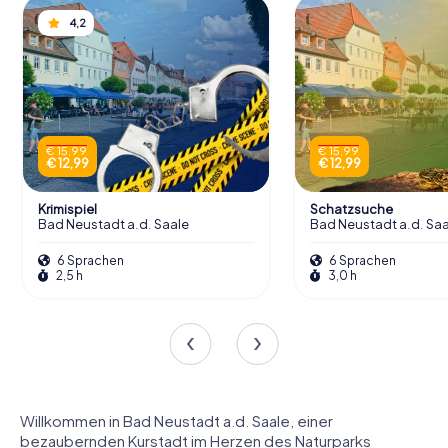
4,2
€ 15,99
€ 15,99
€ 12,99
€ 12,99
Krimispiel
Schatzsuche
Bad Neustadt a.d. Saale
Bad Neustadt a.d. Saa
6 Sprachen
6 Sprachen
2,5 h
3,0 h
Willkommen in Bad Neustadt a.d. Saale, einer
bezaubernden Kurstadt im Herzen des Naturparks