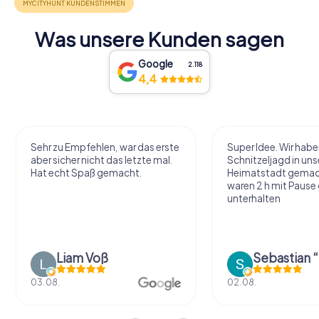
Was unsere Kunden sagen
Google
2.118
4,4
Sehr zu Empfehlen, war das erste
Super Idee. Wir habe
aber sicher nicht das letzte mal.
Schnitzeljagd in uns
Hat echt Spaß gemacht.
Heimatstadt gemac
waren 2 h mit Pause
unterhalten
Liam Voß
03.08.
02.08.