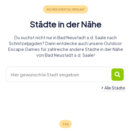
Städte in der Nähe
Du suchst nicht nur in Bad Neustadt a.d. Saale nach
Schnitzeljagden? Dann entdecke auch unsere Outdoor
Escape Games für zahlreiche andere Städte in der Nähe
von Bad Neustadt a.d. Saale!
Bad
Alle Städte
Bad
Königshofen
Mellrichstadt
Kissingen
i. Grabfeld
Meiningen
Schonungen
Schweinfurt
4 Touren
5 Touren
4 Touren
5 Touren
2 Touren
5 Touren
verfügbar
verfügbar
verfügbar
verfügbar
verfügbar
verfügbar
4,3
4,4
4,2
4,4