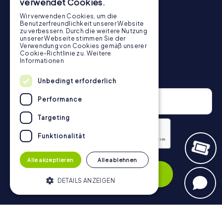
verwendet Cookies.
Wir verwenden Cookies, um die
Benutzerfreundlichkeit unserer Website
zu verbessern. Durch die weitere Nutzung
unserer Webseite stimmen Sie der
Verwendung von Cookies gemäß unserer
Cookie-Richtlinie zu.
Weitere
Informationen
Newsletter
Unbedingt erforderlich
Performance
Targeting
Funktionalität
Datenschutzerklärung
Alle akzeptieren
Alle ablehnen
Anmelden
DETAILS ANZEIGEN
Unbedingt erforderlich
Performance
Navigation