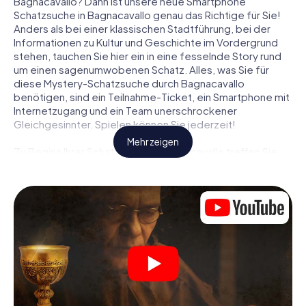
Bagnacavallo? Dann ist unsere neue Smartphone
Schatzsuche in Bagnacavallo genau das Richtige für Sie!
Anders als bei einer klassischen Stadtführung, bei der
Informationen zu Kultur und Geschichte im Vordergrund
stehen, tauchen Sie hier ein in eine fesselnde Story rund
um einen sagenumwobenen Schatz. Alles, was Sie für
diese Mystery-Schatzsuche durch Bagnacavallo
benötigen, sind ein Teilnahme-Ticket, ein Smartphone mit
Internetzugang und ein Team unerschrockener
Gleichgesinnter. Spielen können Sie jederzeit!
Mehr zeigen
Zu Beginn Ihrer Schatzsuche in Bagnacavallo treffen Sie
sich an einem zentralen Ort zum gemeinsamen Briefing.
Dann werden die Rollen verteilt. Wer aus Ihrem Team ist
ein geborener Spurensucher? Wer ein waschechter
Abenteurer? Und wer hat das Zeug zum Code-Knacker?
Bei unserer Schatzsuche in Bagnacavallo ist für jeden
Spieler die passende Rolle dabei.
Sind die Rollen verteilt, kann die Krimi-Schatzsuche durch
Bagnacavallo losgehen: An den unterschiedlichsten Orten
in der Stadt knacken Sie verschlüsselte Codes, lösen
knifflige Logikaufgaben und fahnden nach Spuren und