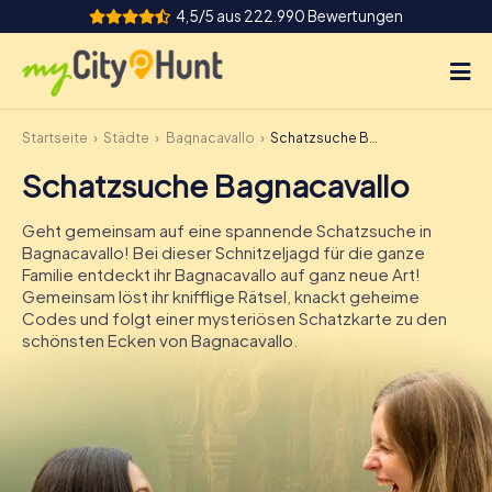
4,5/5 aus 222.990 Bewertungen
Startseite
Städte
Bagnacavallo
Schatzsuche Bagnacavallo
So funktioniert's
Schatzsuche Bagnacavallo
Städte
Geht gemeinsam auf eine spannende Schatzsuche in
Touren
Bagnacavallo! Bei dieser Schnitzeljagd für die ganze
Familie entdeckt ihr Bagnacavallo auf ganz neue Art!
Gemeinsam löst ihr knifflige Rätsel, knackt geheime
Teamevent
Codes und folgt einer mysteriösen Schatzkarte zu den
schönsten Ecken von Bagnacavallo.
Tickets
INT
AT
CH
DE
ES
FR
UK
IE
IT
NL