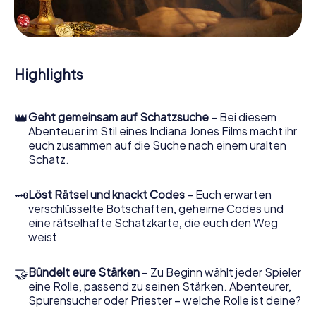
Hinweisstücken. Ihr Smartphone ist dabei Ihr wichtigstes
Ermittlerwerkzeug: Unsere eigens entwickelte App lässt
Sie Kontaktpersonen befragen und rätselhafte
Zeichenfolgen untersuchen, hilft Ihnen dabei, Objekte zu
sammeln und navigiert Sie sicher durch Bagnacavallo.
Highlights
Im Laufe der Schatzsuche in Bagnacavallo tauchen Sie und
Ihr Team immer tiefer in die spannende Geschichte ein,
👑
Geht gemeinsam auf Schatzsuche
– Bei diesem
und schon bald werden Sie feststellen, dass der kostbare
Abenteuer im Stil eines Indiana Jones Films macht ihr
Schatz nur noch wenige Schritte entfernt ist.
euch zusammen auf die Suche nach einem uralten
Schatz.
🗝
Löst Rätsel und knackt Codes
– Euch erwarten
verschlüsselte Botschaften, geheime Codes und
eine rätselhafte Schatzkarte, die euch den Weg
weist.
🤝
Bündelt eure Stärken
– Zu Beginn wählt jeder Spieler
eine Rolle, passend zu seinen Stärken. Abenteurer,
Spurensucher oder Priester – welche Rolle ist deine?