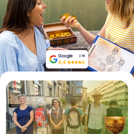
Tickets buchen
Gutscheine bestellen
Google
2.118
4,4