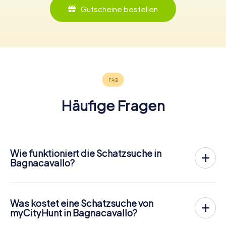
Gutscheine bestellen
Häufige Fragen
Wie funktioniert die Schatzsuche in
Bagnacavallo?
Bei myCityHunt wird Bagnacavallo zu eurem Spielfeld!
Alles, was ihr für den
Ablauf der Schnitzjagd
benötigt, ist
ein Ticketcode und ein internetfähiges Handy.
Was kostet eine Schatzsuche von
Am gewünschten Termin versammelst du dein Team im
myCityHunt in Bagnacavallo?
Stadtzentrum von Bagnacavallo. Dann geht es los: Dein
Der Preis für eine myCityHunt Schatzsuche in