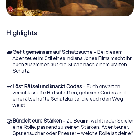
und Hinweisstücken. Ihr Smartphone ist dabei Ihr
wichtigstes Ermittlerwerkzeug: Unsere eigens
entwickelte App lässt Sie Kontaktpersonen befragen und
rätselhafte Zeichenfolgen untersuchen, hilft Ihnen dabei,
Objekte zu sammeln und navigiert Sie sicher durch Bagno
Highlights
a Ripoli.
Im Laufe der Schatzsuche in Bagno a Ripoli tauchen Sie
👑
Geht gemeinsam auf Schatzsuche
– Bei diesem
und Ihr Team immer tiefer in die spannende Geschichte
Abenteuer im Stil eines Indiana Jones Films macht ihr
ein, und schon bald werden Sie feststellen, dass der
euch zusammen auf die Suche nach einem uralten
kostbare Schatz nur noch wenige Schritte entfernt ist.
Schatz.
🗝
Löst Rätsel und knackt Codes
– Euch erwarten
verschlüsselte Botschaften, geheime Codes und
eine rätselhafte Schatzkarte, die euch den Weg
weist.
🤝
Bündelt eure Stärken
– Zu Beginn wählt jeder Spieler
eine Rolle, passend zu seinen Stärken. Abenteurer,
Spurensucher oder Priester – welche Rolle ist deine?