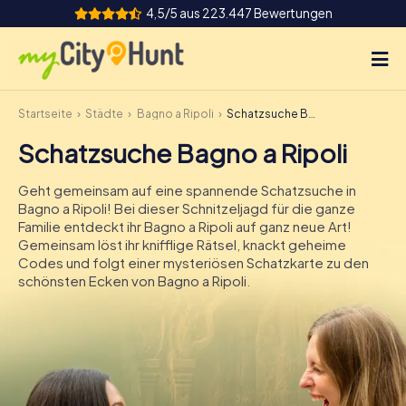
4,5/5 aus 223.447 Bewertungen
Startseite
Städte
Bagno a Ripoli
Schatzsuche Bagno a Ripoli
So funktioniert's
Schatzsuche Bagno a Ripoli
Städte
Geht gemeinsam auf eine spannende Schatzsuche in
Touren
Bagno a Ripoli! Bei dieser Schnitzeljagd für die ganze
Familie entdeckt ihr Bagno a Ripoli auf ganz neue Art!
Gemeinsam löst ihr knifflige Rätsel, knackt geheime
Teamevent
Codes und folgt einer mysteriösen Schatzkarte zu den
schönsten Ecken von Bagno a Ripoli.
Tickets
INT
AT
CH
DE
ES
FR
UK
IE
IT
NL