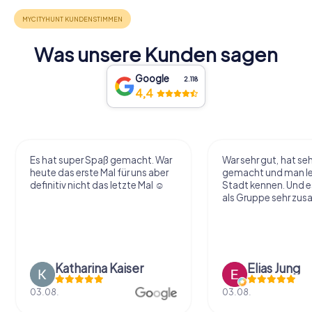
Was unsere Kunden sagen
Google
2.118
4,4
Es hat super Spaß gemacht. War
War sehr gut, hat seh
heute das erste Mal für uns aber
gemacht und man le
definitiv nicht das letzte Mal ☺️
Stadt kennen. Und e
als Gruppe sehr zu
Katharina Kaiser
Elias Jung
03.08.
03.08.