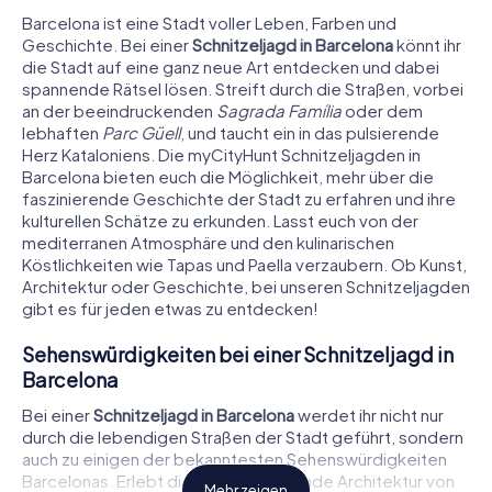
Barcelona ist eine Stadt voller Leben, Farben und
Geschichte. Bei einer
Schnitzeljagd in Barcelona
könnt ihr
die Stadt auf eine ganz neue Art entdecken und dabei
spannende Rätsel lösen. Streift durch die Straßen, vorbei
an der beeindruckenden
Sagrada Família
oder dem
lebhaften
Parc Güell
, und taucht ein in das pulsierende
€ 15,99
€ 15,99
€ 15,99
€ 15,99
€ 15,99
€ 15,99
€ 15,99
€ 15,99
€ 15,99
€ 15,99
€ 15,99
€ 15,99
€ 15,99
€ 15,99
€ 15,99
€ 15,99
€ 12,99
€ 12,99
€ 12,99
€ 12,99
€ 12,99
€ 12,99
€ 12,99
€ 12,99
€ 12,99
€ 12,99
€ 12,99
€ 12,99
€ 12,99
€ 12,99
€ 12,99
€ 12,99
Herz Kataloniens. Die myCityHunt Schnitzeljagden in
Barcelona bieten euch die Möglichkeit, mehr über die
faszinierende Geschichte der Stadt zu erfahren und ihre
Schnitzeljagd
Schnitzeljagd
Krimispiel
Krimispiel
Krimispiel
Krimispiel
Krimispiel
Krimispiel
Krimispiel
Krimispiel
Schatzsuche
Schatzsuche
Schatzsuche
Schatzsuche
Schatzsuche
Schatzsuche
kulturellen Schätze zu erkunden. Lasst euch von der
Barcelona - Eixample
Barcelona - Gràcia
Barcelona - Sarrià-Sant Gervasi
Barcelona - Sant Andreu
Barcelona - Nou Barris
Barcelona - Horta-Guinardó
Barcelona - Sants-Montjuïc
Barcelona - Sant Martí
Barcelona - Eixample
Barcelona - Gràcia
Barcelona - Sarrià-Sa
Barcelona - Sant Andr
Barcelona - Nou Barris
Barcelona - Horta-Gu
Barcelona - Sants-Mo
Barcelona - Sant Martí
mediterranen Atmosphäre und den kulinarischen
3 Sprachen
3 Sprachen
6 Sprachen
6 Sprachen
6 Sprachen
6 Sprachen
6 Sprachen
6 Sprachen
6 Sprachen
6 Sprachen
6 Sprachen
6 Sprachen
6 Sprachen
6 Sprachen
6 Sprachen
6 Sprachen
Köstlichkeiten wie Tapas und Paella verzaubern. Ob Kunst,
3,5 h
3,0 h
2,5 h
2,5 h
2,5 h
2,5 h
2,5 h
2,5 h
2,5 h
2,5 h
3,0 h
3,0 h
3,0 h
3,0 h
3,0 h
3,0 h
Architektur oder Geschichte, bei unseren Schnitzeljagden
gibt es für jeden etwas zu entdecken!
Sehenswürdigkeiten bei einer Schnitzeljagd in
Barcelona
Bei einer
Schnitzeljagd in Barcelona
werdet ihr nicht nur
durch die lebendigen Straßen der Stadt geführt, sondern
auch zu einigen der bekanntesten Sehenswürdigkeiten
Barcelonas. Erlebt die atemberaubende Architektur von
Mehr zeigen