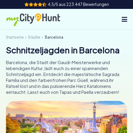
4,5/5 aus 223.447 Bewertungen
Startseite
Städte
Barcelona
So funktioniert's
Schnitzeljagden in Barcelona
Städte
Barcelona, die Stadt der Gaudí-Meisterwerke und
Touren
lebendigen Kultur, lädt euch zu einer spannenden
Schnitzeljagd ein. Entdeckt die majestätische Sagrada
Família und den farbenfrohen Parc Güell, während ihr
Teamevent
Rätsel löst und in das pulsierende Herz Kataloniens
eintaucht. Lasst euch von Tapas und Paella verzaubern!
Tickets
INT
AT
CH
DE
ES
FR
UK
IE
IT
NL