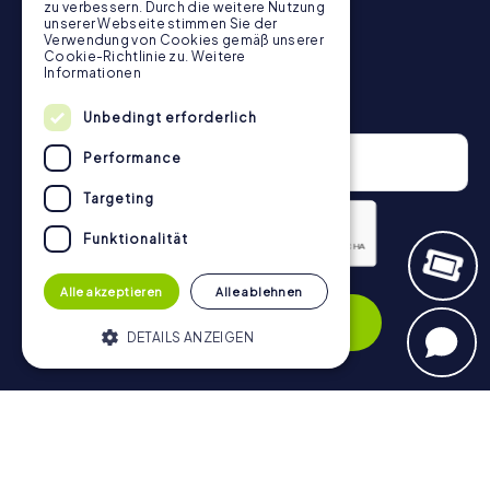
zu verbessern. Durch die weitere Nutzung
unserer Webseite stimmen Sie der
Verwendung von Cookies gemäß unserer
Cookie-Richtlinie zu.
Weitere
Informationen
Newsletter
Unbedingt erforderlich
Performance
Targeting
Funktionalität
Datenschutzerklärung
Alle akzeptieren
Alle ablehnen
Anmelden
DETAILS ANZEIGEN
Unbedingt erforderlich
Performance
Navigation
Targeting
Funktionalität
Tickets
Unbedingt erforderliche Cookies