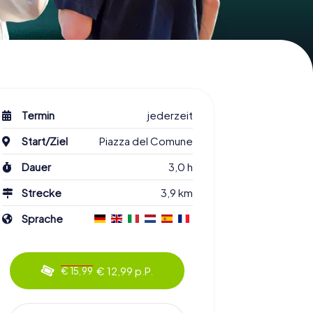
Termin
jederzeit
Start/Ziel
Piazza del Comune
Dauer
3,0 h
Strecke
3,9 km
Sprache
€ 12,99 p.P.
€ 15,99