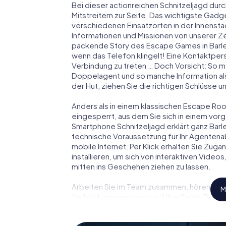
Bei dieser actionreichen Schnitzeljagd durc
Mitstreitern zur Seite. Das wichtigste Gadge
verschiedenen Einsatzorten in der Innenst
Informationen und Missionen von unserer Ze
packende Story des Escape Games in Barle
wenn das Telefon klingelt! Eine Kontaktpers
Verbindung zu treten … Doch Vorsicht: So m
Doppelagent und so manche Information als
der Hut, ziehen Sie die richtigen Schlüsse 
Anders als in einem klassischen Escape Room 
eingesperrt, aus dem Sie sich in einem vo
Smartphone Schnitzeljagd erklärt ganz Barle
technische Voraussetzung für Ihr Agentenab
mobile Internet. Per Klick erhalten Sie Zug
installieren, um sich von interaktiven Video
mitten ins Geschehen ziehen zu lassen.
Arbeiten Sie im Team zusammen, hören Sie f
M
Verbindungspersonen auf Ihre Seite. Bei di
Team mit allen Wassern gewaschen sein, um
James Bond und Co. werden Sie jedoch nicht 