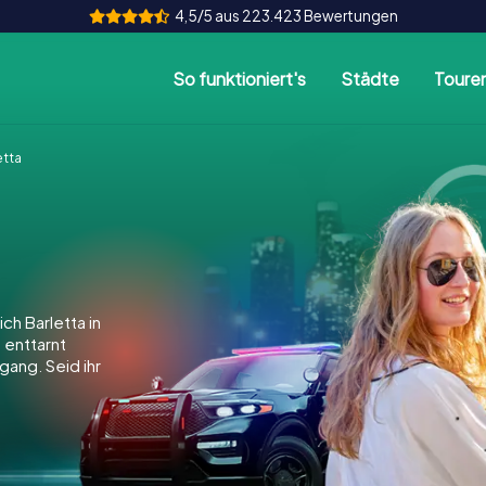
4,5/5 aus 223.423 Bewertungen
So funktioniert's
Städte
Toure
etta
ch Barletta in
, enttarnt
gang. Seid ihr