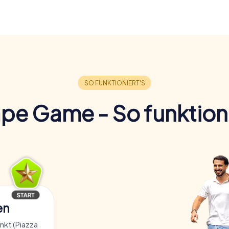
pe Game - So funktioni
en
kt (Piazza