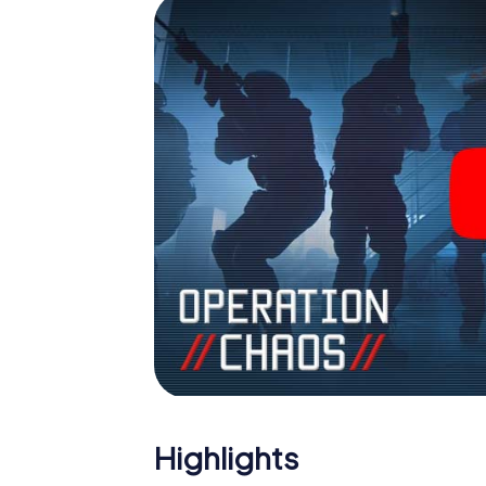
Team im Highscore von Barletta und erhalten
Das myCityHunt Escape Game macht Barletta
Holen Sie sich Ihre Tickets in die Welt de
Barletta in einen Outdoor Escape Room!
Highlights