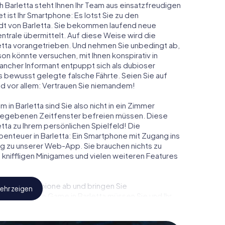
h Barletta steht Ihnen Ihr Team aus einsatzfreudigen
t ist Ihr Smartphone: Es lotst Sie zu den
adt von Barletta. Sie bekommen laufend neue
ntrale übermittelt. Auf diese Weise wird die
tta vorangetrieben. Und nehmen Sie unbedingt ab,
on könnte versuchen, mit Ihnen konspirativ in
ancher Informant entpuppt sich als dubioser
 bewusst gelegte falsche Fährte. Seien Sie auf
und vor allem: Vertrauen Sie niemandem!
in Barletta sind Sie also nicht in ein Zimmer
rgegebenen Zeitfenster befreien müssen. Diese
tta zu Ihrem persönlichen Spielfeld! Die
enteuer in Barletta: Ein Smartphone mit Zugang ins
ang zu unserer Web-App. Sie brauchen nichts zu
s, kniffligen Minigames und vielen weiteren Features
eindliche Spione ab und bringen Sie
ehr zeigen
esem Escape Game in Barletta müssen Sie und Ihr
 die Bösewichte aufzuhalten. Im Gegensatz zu
zu stillen Helden: Sie verewigen sich mit Ihrem