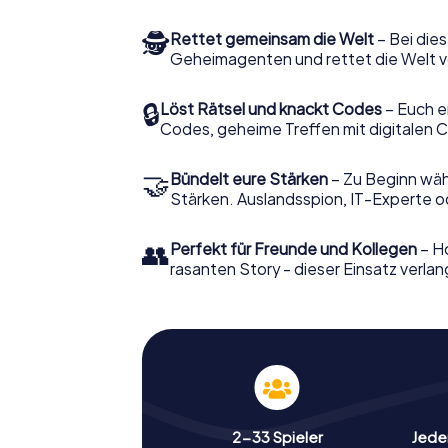
🕵
Rettet gemeinsam die Welt
– Bei dies
Geheimagenten und rettet die Welt v
🔒
Löst Rätsel und knackt Codes
– Euch e
Codes, geheime Treffen mit digitalen C
🤝
Bündelt eure Stärken
– Zu Beginn wähl
Stärken. Auslandsspion, IT-Experte od
👥
Perfekt für Freunde und Kollegen
– Ho
rasanten Story - dieser Einsatz verlan
2-33 Spieler
Jeder