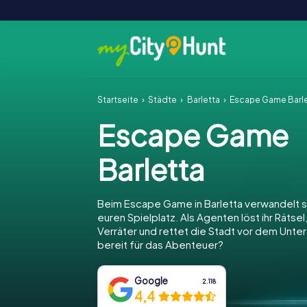
Startseite
Städte
Barletta
Escape Game Barl
Escape Game
Barletta
Beim Escape Game in Barletta verwandelt si
euren Spielplatz. Als Agenten löst ihr Rätsel
Verräter und rettet die Stadt vor dem Unter
bereit für das Abenteuer?
Google
2.118
4,4