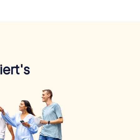
ert's