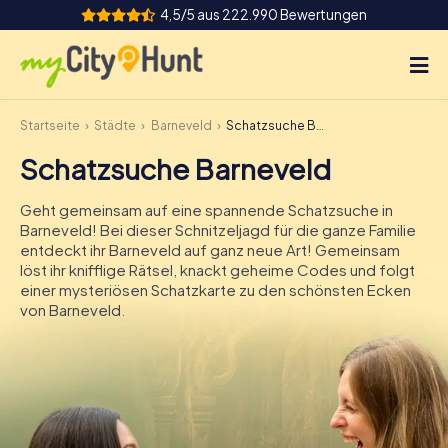
4,5/5 aus 222.990 Bewertungen
Startseite
Städte
Barneveld
Schatzsuche Barneveld
So funktioniert's
Schatzsuche Barneveld
Städte
Geht gemeinsam auf eine spannende Schatzsuche in
Touren
Barneveld! Bei dieser Schnitzeljagd für die ganze Familie
entdeckt ihr Barneveld auf ganz neue Art! Gemeinsam
löst ihr knifflige Rätsel, knackt geheime Codes und folgt
Teamevent
einer mysteriösen Schatzkarte zu den schönsten Ecken
von Barneveld.
Tickets
INT
AT
CH
DE
ES
FR
UK
IE
IT
NL