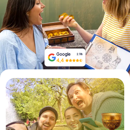
Tickets buchen
Gutscheine bestellen
Google
2.118
4,4