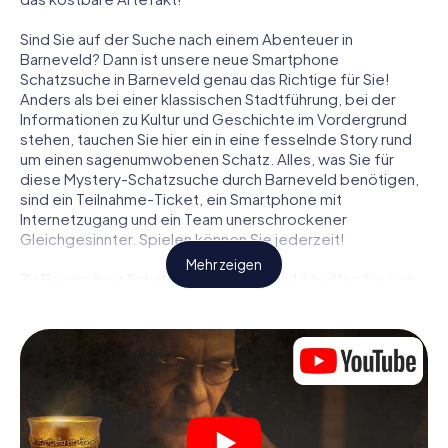
Sind Sie auf der Suche nach einem Abenteuer in
Barneveld? Dann ist unsere neue Smartphone
Schatzsuche in Barneveld genau das Richtige für Sie!
Anders als bei einer klassischen Stadtführung, bei der
Informationen zu Kultur und Geschichte im Vordergrund
stehen, tauchen Sie hier ein in eine fesselnde Story rund
um einen sagenumwobenen Schatz. Alles, was Sie für
diese Mystery-Schatzsuche durch Barneveld benötigen,
sind ein Teilnahme-Ticket, ein Smartphone mit
Internetzugang und ein Team unerschrockener
Gleichgesinnter. Spielen können Sie jederzeit!
Mehr zeigen
Zu Beginn Ihrer Schatzsuche in Barneveld treffen Sie sich
an einem zentralen Ort zum gemeinsamen Briefing. Dann
werden die Rollen verteilt. Wer aus Ihrem Team ist ein
geborener Spurensucher? Wer ein waschechter
Abenteurer? Und wer hat das Zeug zum Code-Knacker?
Bei unserer Schatzsuche in Barneveld ist für jeden Spieler
die passende Rolle dabei.
Sind die Rollen verteilt, kann die Krimi-Schatzsuche durch