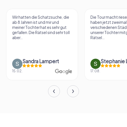
Wir hatten die Schatzsuche, die
Die Tour macht riese
ab 8 Jahren ist und mir und
haben jetzt zweimal 
meiner Tochter hat es sehr gut
verschiedenen Städ
gefallen. Die Rätsel sind sehr toll
unserer Töchter mit
aber...
Rätsel...
Sandra Lampert
Stephanie L
15.02.
17.08.