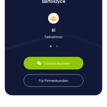
Bartoszyce
Geschichte und Kultur bei der Schnitzeljagd in
Bartoszyce erleben
Die myCityHunt Schnitzeljagden in Bartoszyce sind nicht
nur ein Abenteuer, sondern auch eine Gelegenheit, in die
Geschichte und Kultur der Stadt einzutauchen.
81
Bartoszyce, einst Bartenstein genannt, hat eine bewegte
Teilnehmer
Vergangenheit. Die Stadt wurde im 13. Jahrhundert
gegründet und war lange Zeit ein wichtiger Ort des
Deutschen Ordens. Wusstet ihr, dass der Bartensteiner
Vertrag während des Vierten Koalitionskrieges hier
geschlossen wurde? Bei unseren Schnitzeljagden erfahrt
ihr solche spannenden historischen Fakten und noch
Tickets buchen
vieles mehr.
Kulinarisch hat Bartoszyce ebenfalls einiges zu bieten.
Probiert die regionale Spezialität, die Pierogi, gefüllte
Für Firmenkunden
Teigtaschen, die in vielen Variationen angeboten werden.
Sie sind der perfekte Snack für zwischendurch, während
ihr die Stadt erkundet.
Schnitzeljagd in Bartoszyce: Ein