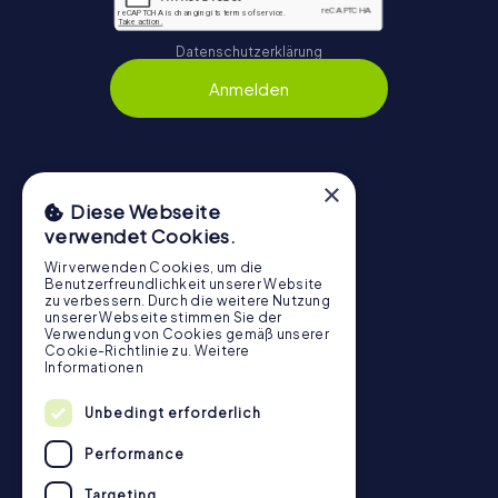
Datenschutzerklärung
Anmelden
×
Navigation
Diese Webseite
verwendet Cookies.
Tickets
Gutschein-Shop
Wir verwenden Cookies, um die
Benutzerfreundlichkeit unserer Website
Explorer Blog
zu verbessern. Durch die weitere Nutzung
unserer Webseite stimmen Sie der
myCityHunt Bewertungen
Verwendung von Cookies gemäß unserer
Cookie-Richtlinie zu.
Weitere
Kontakt
Informationen
Datenschutz
Unbedingt erforderlich
Stadtrallye.de
Performance
Targeting