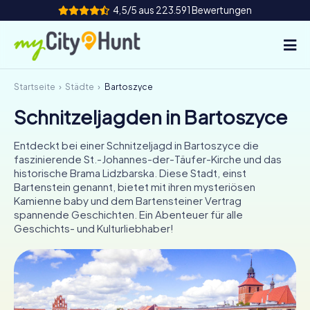
4,5/5 aus 223.591 Bewertungen
Startseite
Städte
Bartoszyce
So funktioniert's
Schnitzeljagden in Bartoszyce
Städte
Entdeckt bei einer Schnitzeljagd in Bartoszyce die
Touren
faszinierende St.-Johannes-der-Täufer-Kirche und das
historische Brama Lidzbarska. Diese Stadt, einst
Bartenstein genannt, bietet mit ihren mysteriösen
Teamevent
Kamienne baby und dem Bartensteiner Vertrag
spannende Geschichten. Ein Abenteuer für alle
Tickets
Geschichts- und Kulturliebhaber!
INT
AT
CH
DE
ES
FR
UK
IE
IT
NL