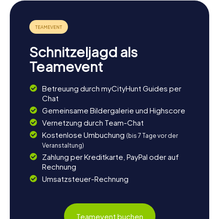
unvergessliches Erlebnis
Nach der Schnitzeljagd in Bartoszyce könnt ihr die
Umgebung weiter erkunden oder euch in einem der
gemütlichen Cafés am Plac Konstytucji 3 Maja
Schnitzeljagd als
entspannen. Die Stadt bietet eine Vielzahl an Aktivitäten
und Sehenswürdigkeiten, die euren Aufenthalt
Teamevent
unvergesslich machen. Egal, ob ihr euch für Geschichte,
Kultur oder einfach nur ein spannendes Abenteuer
Betreuung durch myCityHunt Guides per
interessiert, die myCityHunt Schnitzeljagden in
Chat
Bartoszyce sind die perfekte Wahl. Also schnappt euch
eure Freunde oder Familie und macht euch auf zur
Gemeinsame Bildergalerie und Highscore
Entdeckungstour durch Bartoszyce!
Vernetzung durch Team-Chat
Kostenlose Umbuchung
(bis 7 Tage vor der
Veranstaltung)
Zahlung per Kreditkarte, PayPal oder auf
Rechnung
Umsatzsteuer-Rechnung
Teamevent buchen