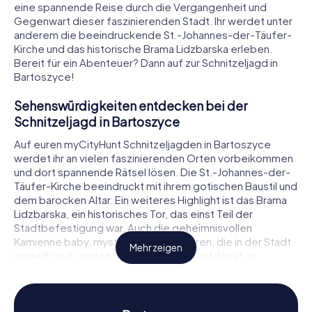
eine spannende Reise durch die Vergangenheit und
Gegenwart dieser faszinierenden Stadt. Ihr werdet unter
anderem die beeindruckende St.-Johannes-der-Täufer-
Kirche und das historische Brama Lidzbarska erleben.
Bereit für ein Abenteuer? Dann auf zur Schnitzeljagd in
Bartoszyce!
Sehenswürdigkeiten entdecken bei der
Schnitzeljagd in Bartoszyce
Auf euren myCityHunt Schnitzeljagden in Bartoszyce
werdet ihr an vielen faszinierenden Orten vorbeikommen
und dort spannende Rätsel lösen. Die St.-Johannes-der-
Täufer-Kirche beeindruckt mit ihrem gotischen Baustil und
dem barocken Altar. Ein weiteres Highlight ist das Brama
Lidzbarska, ein historisches Tor, das einst Teil der
Stadtbefestigung war. Auch die geheimnisvollen
Kamienne baby, mysteriöse Steinfiguren, die in der Stadt
Mehr zeigen
verteilt sind, warten darauf, von euch entdeckt zu
werden. Jede Station bietet euch die Möglichkeit, mehr
über die Geschichte und Bedeutung der jeweiligen
Sehenswürdigkeit zu erfahren.