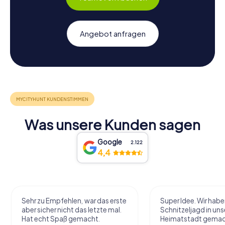
Angebot anfragen
Was unsere Kunden sagen
Google
2.122
4,4
Sehr zu Empfehlen, war das erste
Super Idee. Wir habe
aber sicher nicht das letzte mal.
Schnitzeljagd in uns
Hat echt Spaß gemacht.
Heimatstadt gemac