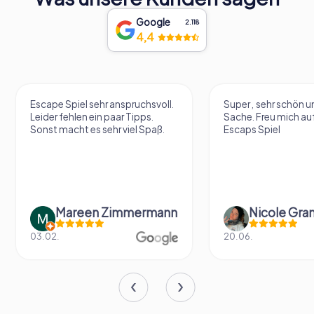
Google
2.118
4,4
Escape Spiel sehr anspruchsvoll.
Super , sehr schön un
Leider fehlen ein paar Tipps.
Sache. Freu mich au
Sonst macht es sehr viel Spaß.
Escaps Spiel
Mareen Zimmermann
Nicole Gra
03.02.
20.06.