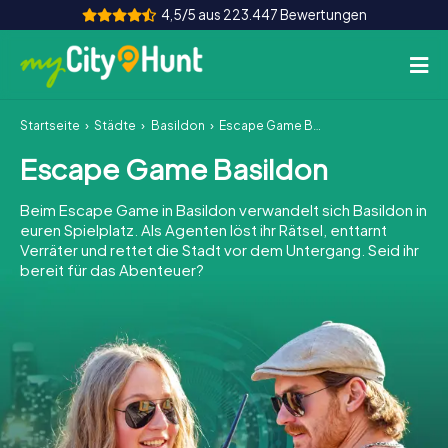
4,5/5 aus 223.447 Bewertungen
Startseite
Städte
Basildon
Escape Game Basildon
So funktioniert's
Escape Game Basildon
Städte
Beim Escape Game in Basildon verwandelt sich Basildon in
Touren
euren Spielplatz. Als Agenten löst ihr Rätsel, enttarnt
Verräter und rettet die Stadt vor dem Untergang. Seid ihr
bereit für das Abenteuer?
Teamevent
Tickets
INT
AT
CH
DE
ES
FR
UK
IE
IT
NL