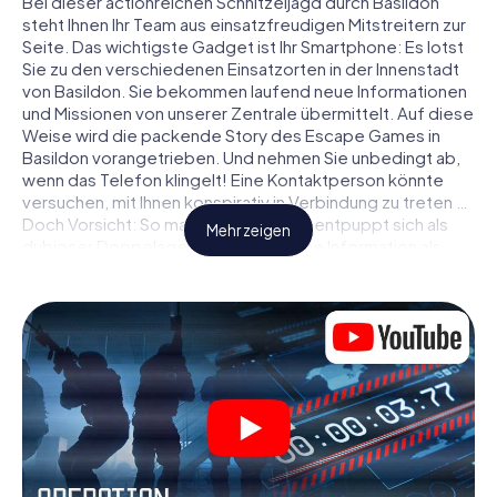
Bei dieser actionreichen Schnitzeljagd durch Basildon
steht Ihnen Ihr Team aus einsatzfreudigen Mitstreitern zur
Seite. Das wichtigste Gadget ist Ihr Smartphone: Es lotst
Sie zu den verschiedenen Einsatzorten in der Innenstadt
von Basildon. Sie bekommen laufend neue Informationen
und Missionen von unserer Zentrale übermittelt. Auf diese
Weise wird die packende Story des Escape Games in
Basildon vorangetrieben. Und nehmen Sie unbedingt ab,
wenn das Telefon klingelt! Eine Kontaktperson könnte
versuchen, mit Ihnen konspirativ in Verbindung zu treten …
Doch Vorsicht: So mancher Informant entpuppt sich als
Mehr zeigen
dubioser Doppelagent und so manche Information als
bewusst gelegte falsche Fährte. Seien Sie auf der Hut,
ziehen Sie die richtigen Schlüsse und vor allem: Vertrauen
Sie niemandem!
Anders als in einem klassischen Escape Room in Basildon
sind Sie also nicht in ein Zimmer eingesperrt, aus dem Sie
sich in einem vorgegebenen Zeitfenster befreien
müssen. Diese Smartphone Schnitzeljagd erklärt ganz
Basildon zu Ihrem persönlichen Spielfeld! Die technische
Voraussetzung für Ihr Agentenabenteuer in Basildon: Ein
Smartphone mit Zugang ins mobile Internet. Per Klick