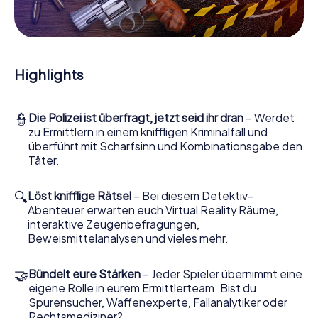
Mitmachkrimi in Batley - Die interaktive Krimi
Tour
Und Sie werden Augen machen, was das myCityHunt
Krimispiel Batley aus Ihren Smartphones herausholt! Ob
Highlights
Videoschalte zu einem Zeugen, geheimes Belauschen
von Verdächtigen oder die virtuelle Erkundung
konspirativer Räumlichkeiten – dieser Mitmachkrimi nutzt
👮
Die Polizei ist überfragt, jetzt seid ihr dran
– Werdet
sämtliche multimedialen Fähigkeiten Ihres Handgeräts.
zu Ermittlern in einem kniffligen Kriminalfall und
Das Krimispiel in Batley holt aber auch aus Ihnen und Ihren
überführt mit Scharfsinn und Kombinationsgabe den
Mitstreitern verborgene Talente heraus! Sie schlüpfen in
Täter.
spannende Rollen und meistern die Krimi-Stadtrallye
durch Batley als Kriminalist, Fallanalytiker oder
Gerichtsmediziner. Sie bekommen herausfordernde
🔍
Löst knifflige Rätsel
– Bei diesem Detektiv-
Zusatzaufgaben auf Ihre Handys gespielt, die Ihrem
Abenteuer erwarten euch Virtual Reality Räume,
jeweiligem Charakter entsprechen und dem Schlagwort
interaktive Zeugenbefragungen,
„Abwechslungsreichtum“ an ganz neue Bedeutung
Beweismittelanalysen und vieles mehr.
verleihen.
🤝
Bündelt eure Stärken
– Jeder Spieler übernimmt eine
Das Krimispiel in Batley kann beginnen!
eigene Rolle in eurem Ermittlerteam. Bist du
Nun fehlt Ihnen nur noch eine Kleinigkeit, um mit Ihren
Spurensucher, Waffenexperte, Fallanalytiker oder
Ermittlungen in Batley zu starten: Ihr Ticketcode! Ordern
Rechtsmediziner?