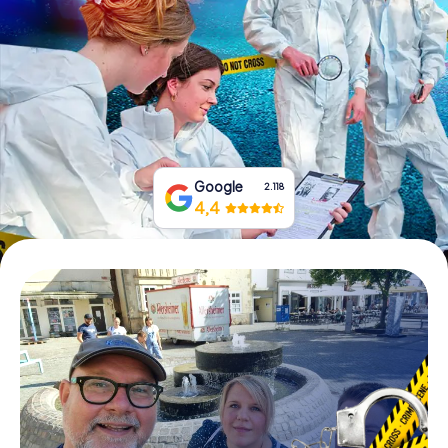
Tickets buchen
Gutscheine bestellen
Google
2.118
4,4