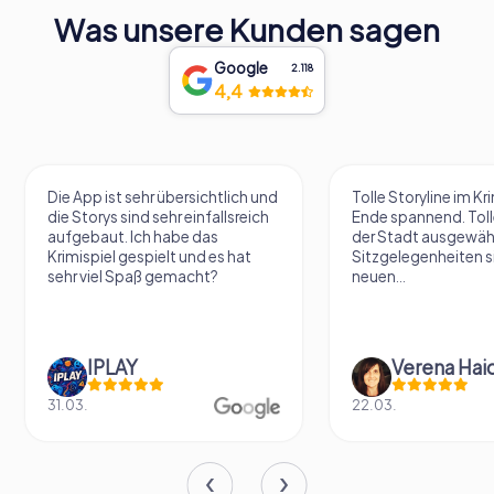
Was unsere Kunden sagen
Google
2.118
4,4
Die App ist sehr übersichtlich und
Tolle Storyline im Kr
die Storys sind sehr einfallsreich
Ende spannend. Tolle
aufgebaut. Ich habe das
der Stadt ausgewäh
Krimispiel gespielt und es hat
Sitzgelegenheiten s
sehr viel Spaß gemacht?
neuen...
IPLAY
31.03.
22.03.