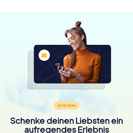
verfügbar
4,3
4,6
4,3
Schenke deinen Liebsten ein
aufregendes Erlebnis