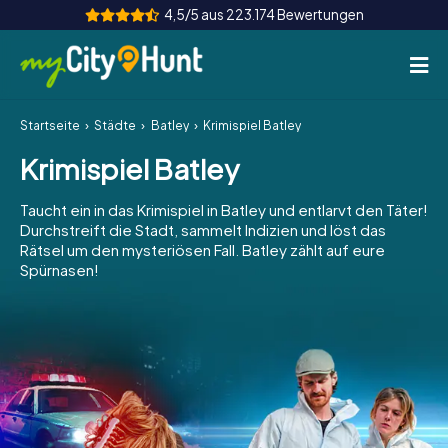
4,5/5 aus 223.174 Bewertungen
Startseite
Städte
Batley
Krimispiel Batley
So funktioniert's
Krimispiel Batley
Städte
Taucht ein in das Krimispiel in Batley und entlarvt den Täter!
Touren
Durchstreift die Stadt, sammelt Indizien und löst das
Rätsel um den mysteriösen Fall. Batley zählt auf eure
Spürnasen!
Teamevent
Tickets
INT
AT
CH
DE
ES
FR
UK
IE
IT
NL