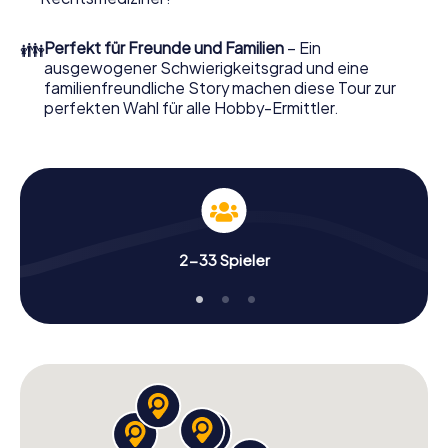
Sie ihn mit wenigen Klicks in unserem Ticketshop, schon in
wenigen Minuten finden Sie ihn in Ihrem eMail-Postfach.
👪
Perfekt für Freunde und Familien
– Ein
Jetzt starten Sie Ihren Online-Browser, geben Ihren Code
ausgewogener Schwierigkeitsgrad und eine
ein – und sind startklar!
familienfreundliche Story machen diese Tour zur
perfekten Wahl für alle Hobby-Ermittler.
Worauf warten Sie noch? Batley zählt auf Sie!
2-33 Spieler