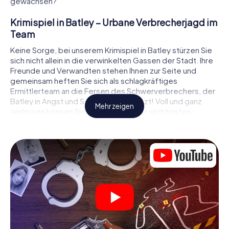
gewachsen?
Krimispiel in Batley – Urbane Verbrecherjagd im
Team
Keine Sorge, bei unserem Krimispiel in Batley stürzen Sie
sich nicht allein in die verwinkelten Gassen der Stadt. Ihre
Freunde und Verwandten stehen Ihnen zur Seite und
gemeinsam heften Sie sich als schlagkräftiges
Ermittlerteam an die Fersen des Schwerverbrechers, der
Batley in Angst und Schrecken versetzt! Voll und ganz
Mehr zeigen
verlassen können Sie sich dabei auf Ihr wichtigstes
Ermittlerutensil, Ihr Smartphone. Mittels GPS-Navigation
leitet es Sie auf Ihrer Spurensuche zum Tatort, zu
zahlreichen Schauplätzen in Batley, die mit der Tat in
Verbindung stehen, und schließlich zum Mörder. An jedem
Ort knacken Sie knifflige Rätsel und kommen so Stück für
Stück der Lösung des Falls immer näher. Anders als bei
einem klassischen Krimi Dinner in Batley bestimmen also
Sie das Geschehen, bewegen sich an der frischen Luft
und entdecken obendrein die Stadt mit ganz neuen
Augen.