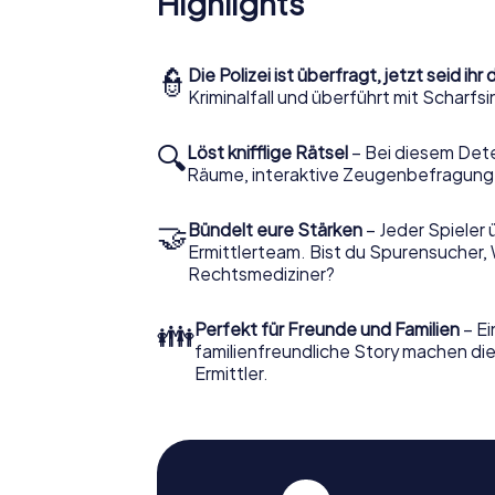
Highlights
👮
Die Polizei ist überfragt, jetzt seid ihr 
Kriminalfall und überführt mit Scharf
🔍
Löst knifflige Rätsel
– Bei diesem Dete
Räume, interaktive Zeugenbefragunge
🤝
Bündelt eure Stärken
– Jeder Spieler 
Ermittlerteam. Bist du Spurensucher, 
Rechtsmediziner?
👪
Perfekt für Freunde und Familien
– Ei
familienfreundliche Story machen die
Ermittler.