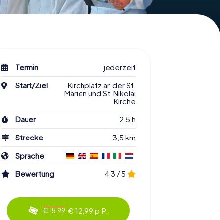
Termin
jederzeit
Start/Ziel
Kirchplatz an der St.
Marien und St. Nikolai
Kirche
Dauer
2,5 h
Strecke
3,5 km
Sprache
Bewertung
4,3 / 5
€ 12,99 p.P.
€ 15,99