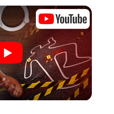
rdernde Zusatzaufgaben auf Ihre Handys gespielt,
en und dem Schlagwort „Abwechslungsreichtum“ an
ann beginnen!
mit Ihren Ermittlungen in Beelitz zu starten: Ihr
cks in unserem Ticketshop, schon in wenigen
ch. Jetzt starten Sie Ihren Online-Browser, geben
ie!