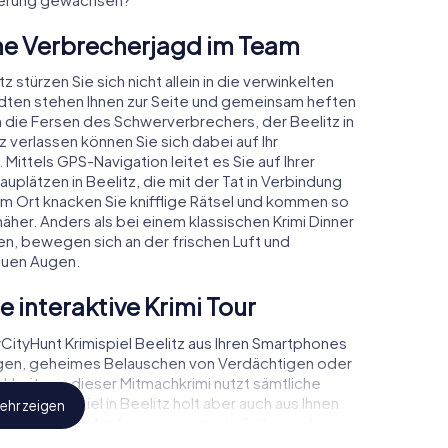
bane Verbrecherjagd im Team
z stürzen Sie sich nicht allein in die verwinkelten
dten stehen Ihnen zur Seite und gemeinsam heften
an die Fersen des Schwerverbrechers, der Beelitz in
 verlassen können Sie sich dabei auf Ihr
 Mittels GPS-Navigation leitet es Sie auf Ihrer
uplätzen in Beelitz, die mit der Tat in Verbindung
em Ort knacken Sie knifflige Rätsel und kommen so
äher. Anders als bei einem klassischen Krimi Dinner
n, bewegen sich an der frischen Luft und
euen Augen.
e interaktive Krimi Tour
tyHunt Krimispiel Beelitz aus Ihren Smartphones
ugen, geheimes Belauschen von Verdächtigen oder
ichkeiten – dieser Mitmachkrimi nutzt sämtliche
Das Krimispiel in Beelitz holt aber auch aus Ihnen
ehr zeigen
eraus! Sie schlüpfen in spannende Rollen und
ls Kriminalist, Fallanalytiker oder