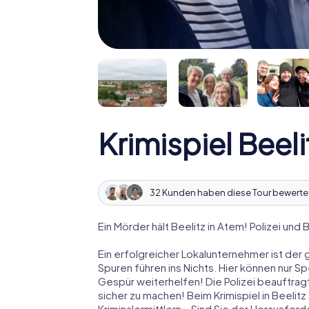
Krimispiel Beeli
32 Kunden haben diese Tour bewerte
Ein Mörder hält Beelitz in Atem! Polizei und 
Ein erfolgreicher Lokalunternehmer ist der 
Spuren führen ins Nichts. Hier können nur S
Gespür weiterhelfen! Die Polizei beauftragt
sicher zu machen! Beim Krimispiel in Beelitz
Kriminalermittlern – Sind Sie der Herausfo