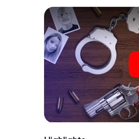
Gerichtsmediziner. Sie bekommen herausfo
die Ihrem jeweiligem Charakter entsprech
ganz neue Bedeutung verleihen.
Das Krimispiel in Beelitz k
Nun fehlt Ihnen nur noch eine Kleinigkeit, um 
Ticketcode! Ordern Sie ihn mit wenigen Kli
Minuten finden Sie ihn in Ihrem eMail-Postfa
Ihren Code ein – und sind startklar!
Worauf warten Sie noch? Beelitz zählt auf S