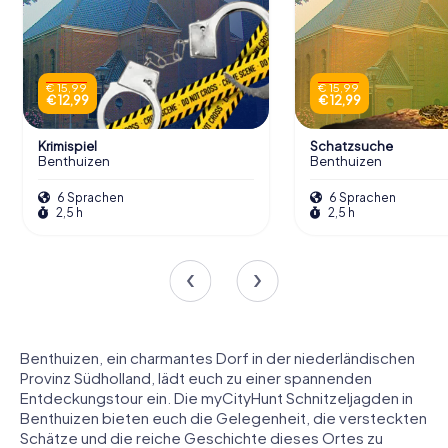
€ 15,99
€ 15,99
€ 12,99
€ 12,99
Krimispiel
Schatzsuche
Benthuizen
Benthuizen
6 Sprachen
6 Sprachen
2,5 h
2,5 h
Benthuizen, ein charmantes Dorf in der niederländischen
Provinz Südholland, lädt euch zu einer spannenden
Entdeckungstour ein. Die myCityHunt Schnitzeljagden in
Benthuizen bieten euch die Gelegenheit, die versteckten
Schätze und die reiche Geschichte dieses Ortes zu