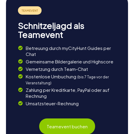
erkunden. Die Nähe zur Stadt Zoetermeer eröffnet euch
zahlreiche Möglichkeiten, euren Tag mit weiteren
Abenteuern zu füllen. Wenn ihr euch für die Natur
interessiert, könnt ihr die umliegenden Landschaften
Schnitzeljagd als
genießen oder entlang der malerischen Kanäle spazieren.
Benthuizen ist auch ein idealer Ausgangspunkt, um die
Teamevent
kulinarischen Köstlichkeiten der Region zu entdecken.
Vielleicht habt ihr Lust, den Tag in einem der gemütlichen
Betreuung durch myCityHunt Guides per
Cafés oder Restaurants der Umgebung ausklingen zu
Chat
lassen. Egal, wie ihr euch entscheidet, Benthuizen bietet
euch eine Fülle von Aktivitäten, die euren Besuch
Gemeinsame Bildergalerie und Highscore
unvergesslich machen.
Vernetzung durch Team-Chat
Kostenlose Umbuchung
(bis 7 Tage vor der
Veranstaltung)
Zahlung per Kreditkarte, PayPal oder auf
Rechnung
Umsatzsteuer-Rechnung
Teamevent buchen