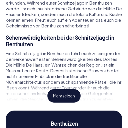
erkunden. Während eurer Schnitzeljagd in Benthuizen
werdet ihr nicht nur historische Gebäude wie die Mühle De
Haas entdecken, sondern auch die lokale Kultur und Küche
kennenlernen. Freut euch auf ein Abenteuer, das euch die
Geheimnisse von Benthuizen näherbringt!
Sehenswürdigkeiten bei der Schnitzeljagd in
Benthuizen
Eine Schnitzeljagd in Benthuizen führt euch zu einigen der
bemerkenswertesten Sehenswürdigkeiten des Dorfes.
Die Mühle De Haas, ein Wahrzeichen der Region, ist ein
Muss auf eurer Route. Dieses historische Bauwerk bietet
nicht nur einen Einblick in die traditionelle
Mühlenarchitektur, sondern auch spannende Rätsel, die ihr
lösen könnt. Während eurer Tour werdet ihr auch die
malerische Landschaft genießen und die Gelegenheit
Mehr zeigen
haben, die Geschichte der Region hautnah zu erleben.
Freut euch darauf, bei eurer Schnitzeljagd in Benthuizen an
jeder Ecke neue Entdeckungen zu machen und eure
Teamarbeit zu stärken.
Benthuizen