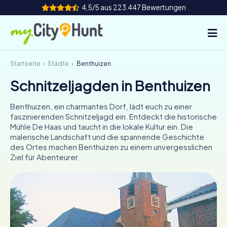
4,5/5 aus 223.447 Bewertungen
Startseite
Städte
Benthuizen
So funktioniert's
Schnitzeljagden in Benthuizen
Städte
Benthuizen, ein charmantes Dorf, lädt euch zu einer
Touren
faszinierenden Schnitzeljagd ein. Entdeckt die historische
Mühle De Haas und taucht in die lokale Kultur ein. Die
malerische Landschaft und die spannende Geschichte
Teamevent
des Ortes machen Benthuizen zu einem unvergesslichen
Ziel für Abenteurer.
Tickets
INT
AT
CH
DE
ES
FR
UK
IE
IT
NL