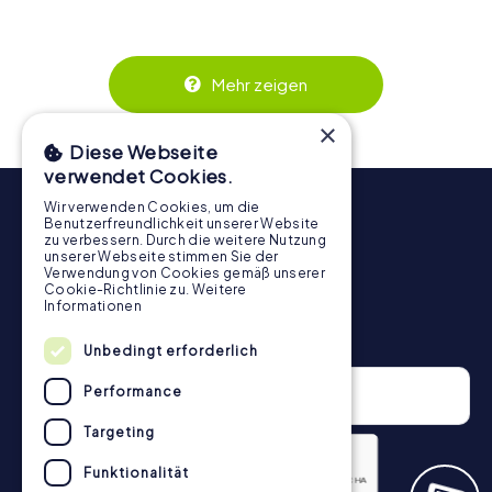
mit größeren Gruppen, da jede Person aktiv eingebunden
wird. Die interaktiven Aufgaben fördern das
Zusammenspiel und erzeugen einen echten Teamspirit.
Dank der einfachen Handhabung über das Smartphone
Mehr zeigen
behält ihr jederzeit den Überblick. So wird die
Schnitzeljagd in Benthuizen für jedes Team – klein wie
×
groß – zu einem Highlight.
Diese Webseite
verwendet Cookies.
Wir verwenden Cookies, um die
Benutzerfreundlichkeit unserer Website
zu verbessern. Durch die weitere Nutzung
unserer Webseite stimmen Sie der
Verwendung von Cookies gemäß unserer
Cookie-Richtlinie zu.
Weitere
Informationen
Newsletter
Unbedingt erforderlich
Performance
Targeting
Funktionalität