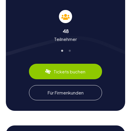
Geschichte und Kultur bei der Schnitzeljagd in
Benthuizen
Die Schnitzeljagden in Benthuizen sind nicht nur ein
Abenteuer, sondern auch eine Reise in die Vergangenheit.
Benthuizen hat eine lange Geschichte, die bis ins
48
Mittelalter zurückreicht. Ursprünglich als Bauerndorf
Teilnehmer
gegründet, hat sich Benthuizen über die Jahrhunderte
hinweg entwickelt und bewahrt dennoch seinen
historischen Charme. Während eurer Schnitzeljagd erfahrt
ihr mehr über die Vergangenheit des Ortes und die Rolle,
die er in der Region gespielt hat. Wusstet ihr, dass
Benthuizen einst ein wichtiger Standort für die
Tickets buchen
Landwirtschaft war und bis heute seine Traditionen
pflegt? Nutzt die Gelegenheit, mehr über die lokale Kultur
zu erfahren und vielleicht sogar einige kulinarische
Spezialitäten zu probieren, die typisch für die Region sind.
Für Firmenkunden
Nach der Schnitzeljagd in Benthuizen die
Umgebung erkunden
Nach eurer aufregenden Schnitzeljagd in Benthuizen
bietet es sich an, die umliegende Region weiter zu