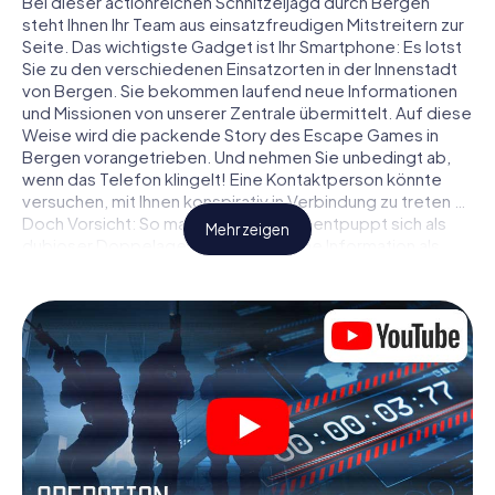
Bei dieser actionreichen Schnitzeljagd durch Bergen
steht Ihnen Ihr Team aus einsatzfreudigen Mitstreitern zur
Seite. Das wichtigste Gadget ist Ihr Smartphone: Es lotst
Sie zu den verschiedenen Einsatzorten in der Innenstadt
von Bergen. Sie bekommen laufend neue Informationen
und Missionen von unserer Zentrale übermittelt. Auf diese
Weise wird die packende Story des Escape Games in
Bergen vorangetrieben. Und nehmen Sie unbedingt ab,
wenn das Telefon klingelt! Eine Kontaktperson könnte
versuchen, mit Ihnen konspirativ in Verbindung zu treten …
Doch Vorsicht: So mancher Informant entpuppt sich als
Mehr zeigen
dubioser Doppelagent und so manche Information als
bewusst gelegte falsche Fährte. Seien Sie auf der Hut,
ziehen Sie die richtigen Schlüsse und vor allem: Vertrauen
Sie niemandem!
Anders als in einem klassischen Escape Room in Bergen
sind Sie also nicht in ein Zimmer eingesperrt, aus dem Sie
sich in einem vorgegebenen Zeitfenster befreien
müssen. Diese Smartphone Schnitzeljagd erklärt ganz
Bergen zu Ihrem persönlichen Spielfeld! Die technische
Voraussetzung für Ihr Agentenabenteuer in Bergen: Ein
Smartphone mit Zugang ins mobile Internet. Per Klick