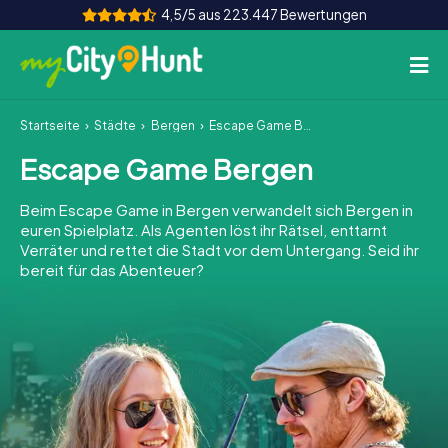
4,5/5 aus 223.447 Bewertungen
Startseite
Städte
Bergen
Escape Game Bergen
So funktioniert's
Escape Game Bergen
Städte
Beim Escape Game in Bergen verwandelt sich Bergen in
Touren
euren Spielplatz. Als Agenten löst ihr Rätsel, enttarnt
Verräter und rettet die Stadt vor dem Untergang. Seid ihr
bereit für das Abenteuer?
Teamevent
Tickets
INT
AT
CH
DE
ES
FR
UK
IE
IT
NL