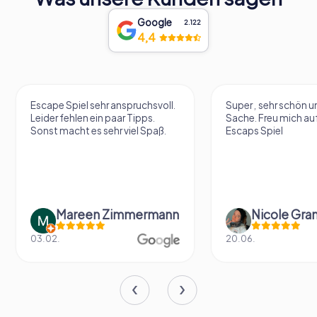
Google
2.122
4,4
Escape Spiel sehr anspruchsvoll.
Super , sehr schön un
Leider fehlen ein paar Tipps.
Sache. Freu mich au
Sonst macht es sehr viel Spaß.
Escaps Spiel
Mareen Zimmermann
Nicole Gra
03.02.
20.06.