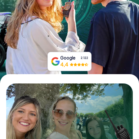
Tickets buchen
Gutscheine bestellen
Google
2.122
4,4