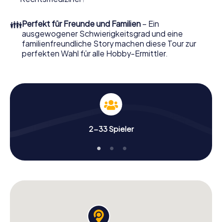
Ordern Sie ihn mit wenigen Klicks in unserem Ticketshop,
schon in wenigen Minuten finden Sie ihn in Ihrem eMail-
👪
Perfekt für Freunde und Familien
– Ein
Postfach. Jetzt starten Sie Ihren Online-Browser, geben
ausgewogener Schwierigkeitsgrad und eine
Ihren Code ein – und sind startklar!
familienfreundliche Story machen diese Tour zur
perfekten Wahl für alle Hobby-Ermittler.
Worauf warten Sie noch? Beringen zählt auf Sie!
2-33 Spieler