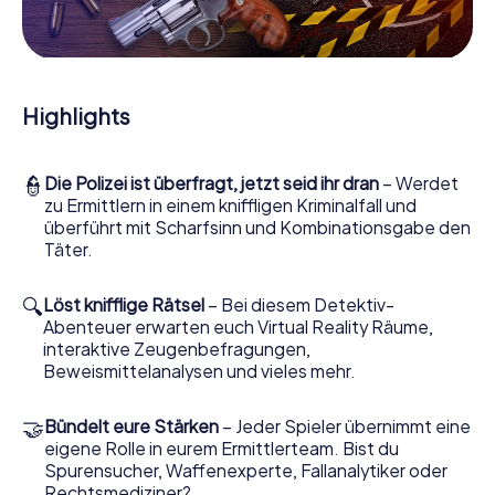
Mitmachkrimi in Beringen - Die interaktive Krimi
Tour
Und Sie werden Augen machen, was das myCityHunt
Krimispiel Beringen aus Ihren Smartphones herausholt! Ob
Highlights
Videoschalte zu einem Zeugen, geheimes Belauschen
von Verdächtigen oder die virtuelle Erkundung
konspirativer Räumlichkeiten – dieser Mitmachkrimi nutzt
👮
Die Polizei ist überfragt, jetzt seid ihr dran
– Werdet
sämtliche multimedialen Fähigkeiten Ihres Handgeräts.
zu Ermittlern in einem kniffligen Kriminalfall und
Das Krimispiel in Beringen holt aber auch aus Ihnen und
überführt mit Scharfsinn und Kombinationsgabe den
Ihren Mitstreitern verborgene Talente heraus! Sie
Täter.
schlüpfen in spannende Rollen und meistern die Krimi-
Stadtrallye durch Beringen als Kriminalist, Fallanalytiker
oder Gerichtsmediziner. Sie bekommen herausfordernde
🔍
Löst knifflige Rätsel
– Bei diesem Detektiv-
Zusatzaufgaben auf Ihre Handys gespielt, die Ihrem
Abenteuer erwarten euch Virtual Reality Räume,
jeweiligem Charakter entsprechen und dem Schlagwort
interaktive Zeugenbefragungen,
„Abwechslungsreichtum“ an ganz neue Bedeutung
Beweismittelanalysen und vieles mehr.
verleihen.
🤝
Bündelt eure Stärken
– Jeder Spieler übernimmt eine
Das Krimispiel in Beringen kann beginnen!
eigene Rolle in eurem Ermittlerteam. Bist du
Nun fehlt Ihnen nur noch eine Kleinigkeit, um mit Ihren
Spurensucher, Waffenexperte, Fallanalytiker oder
Ermittlungen in Beringen zu starten: Ihr Ticketcode!
Rechtsmediziner?