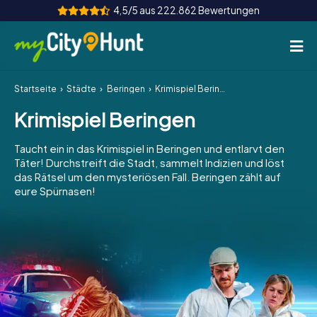
4,5/5 aus 222.862 Bewertungen
Startseite
Städte
Beringen
Krimispiel Beringen
So funktioniert's
Krimispiel Beringen
Städte
Taucht ein in das Krimispiel in Beringen und entlarvt den
Touren
Täter! Durchstreift die Stadt, sammelt Indizien und löst
das Rätsel um den mysteriösen Fall. Beringen zählt auf
eure Spürnasen!
Teamevent
Tickets
INT
AT
CH
DE
ES
FR
UK
IE
IT
NL