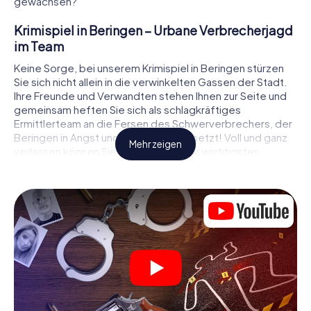
gewachsen?
Krimispiel in Beringen – Urbane Verbrecherjagd
im Team
Keine Sorge, bei unserem Krimispiel in Beringen stürzen
Sie sich nicht allein in die verwinkelten Gassen der Stadt.
Ihre Freunde und Verwandten stehen Ihnen zur Seite und
gemeinsam heften Sie sich als schlagkräftiges
Ermittlerteam an die Fersen des Schwerverbrechers, der
Beringen in Angst und Schrecken versetzt! Voll und ganz
Mehr zeigen
verlassen können Sie sich dabei auf Ihr wichtigstes
Ermittlerutensil, Ihr Smartphone. Mittels GPS-Navigation
leitet es Sie auf Ihrer Spurensuche zum Tatort, zu
zahlreichen Schauplätzen in Beringen, die mit der Tat in
Verbindung stehen, und schließlich zum Mörder. An jedem
Ort knacken Sie knifflige Rätsel und kommen so Stück für
Stück der Lösung des Falls immer näher. Anders als bei
einem klassischen Krimi Dinner in Beringen bestimmen
also Sie das Geschehen, bewegen sich an der frischen
Luft und entdecken obendrein die Stadt mit ganz neuen
Augen.