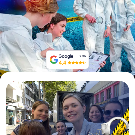
Tickets buchen
Gutscheine bestellen
Google
2.118
4,4