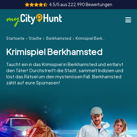
4,5/5 aus 222.990 Bewertungen
Startseite
Städte
Berkhamsted
Krimispiel Berkhamsted
So funktioniert's
Krimispiel Berkhamsted
Städte
Taucht ein in das Krimispiel in Berkhamsted und entlarvt
Touren
den Täter! Durchstreift die Stadt, sammelt Indizien und
löst das Rätsel um den mysteriösen Fall. Berkhamsted
zählt auf eure Spürnasen!
Teamevent
Tickets
INT
AT
CH
DE
ES
FR
UK
IE
IT
NL