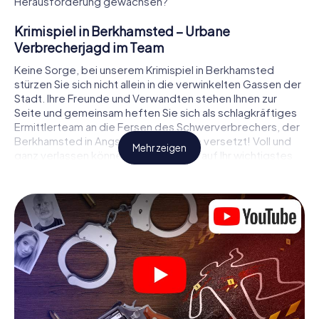
Herausforderung gewachsen?
Krimispiel in Berkhamsted – Urbane
Verbrecherjagd im Team
Keine Sorge, bei unserem Krimispiel in Berkhamsted
stürzen Sie sich nicht allein in die verwinkelten Gassen der
Stadt. Ihre Freunde und Verwandten stehen Ihnen zur
Seite und gemeinsam heften Sie sich als schlagkräftiges
Ermittlerteam an die Fersen des Schwerverbrechers, der
Berkhamsted in Angst und Schrecken versetzt! Voll und
Mehr zeigen
ganz verlassen können Sie sich dabei auf Ihr wichtigstes
Ermittlerutensil, Ihr Smartphone. Mittels GPS-Navigation
leitet es Sie auf Ihrer Spurensuche zum Tatort, zu
zahlreichen Schauplätzen in Berkhamsted, die mit der Tat
in Verbindung stehen, und schließlich zum Mörder. An
jedem Ort knacken Sie knifflige Rätsel und kommen so
Stück für Stück der Lösung des Falls immer näher. Anders
als bei einem klassischen Krimi Dinner in Berkhamsted
bestimmen also Sie das Geschehen, bewegen sich an der
frischen Luft und entdecken obendrein die Stadt mit ganz
neuen Augen.