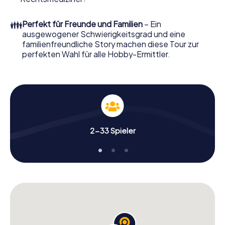
Ordern Sie ihn mit wenigen Klicks in unserem Ticketshop,
schon in wenigen Minuten finden Sie ihn in Ihrem eMail-
👪
Perfekt für Freunde und Familien
– Ein
Postfach. Jetzt starten Sie Ihren Online-Browser, geben
ausgewogener Schwierigkeitsgrad und eine
Ihren Code ein – und sind startklar!
familienfreundliche Story machen diese Tour zur
perfekten Wahl für alle Hobby-Ermittler.
Worauf warten Sie noch? Berkhamsted zählt auf Sie!
2-33 Spieler