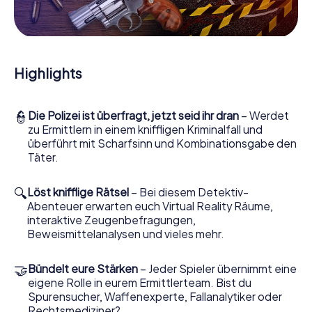
Mitmachkrimi in Berkhamsted - Die interaktive
Krimi Tour
Und Sie werden Augen machen, was das myCityHunt
Krimispiel Berkhamsted aus Ihren Smartphones
Highlights
herausholt! Ob Videoschalte zu einem Zeugen, geheimes
Belauschen von Verdächtigen oder die virtuelle
Erkundung konspirativer Räumlichkeiten – dieser
👮
Die Polizei ist überfragt, jetzt seid ihr dran
– Werdet
Mitmachkrimi nutzt sämtliche multimedialen Fähigkeiten
zu Ermittlern in einem kniffligen Kriminalfall und
Ihres Handgeräts. Das Krimispiel in Berkhamsted holt aber
überführt mit Scharfsinn und Kombinationsgabe den
auch aus Ihnen und Ihren Mitstreitern verborgene Talente
Täter.
heraus! Sie schlüpfen in spannende Rollen und meistern
die Krimi-Stadtrallye durch Berkhamsted als Kriminalist,
Fallanalytiker oder Gerichtsmediziner. Sie bekommen
🔍
Löst knifflige Rätsel
– Bei diesem Detektiv-
herausfordernde Zusatzaufgaben auf Ihre Handys
Abenteuer erwarten euch Virtual Reality Räume,
gespielt, die Ihrem jeweiligem Charakter entsprechen
interaktive Zeugenbefragungen,
und dem Schlagwort „Abwechslungsreichtum“ an ganz
Beweismittelanalysen und vieles mehr.
neue Bedeutung verleihen.
🤝
Bündelt eure Stärken
– Jeder Spieler übernimmt eine
Das Krimispiel in Berkhamsted kann beginnen!
eigene Rolle in eurem Ermittlerteam. Bist du
Nun fehlt Ihnen nur noch eine Kleinigkeit, um mit Ihren
Spurensucher, Waffenexperte, Fallanalytiker oder
Ermittlungen in Berkhamsted zu starten: Ihr Ticketcode!
Rechtsmediziner?