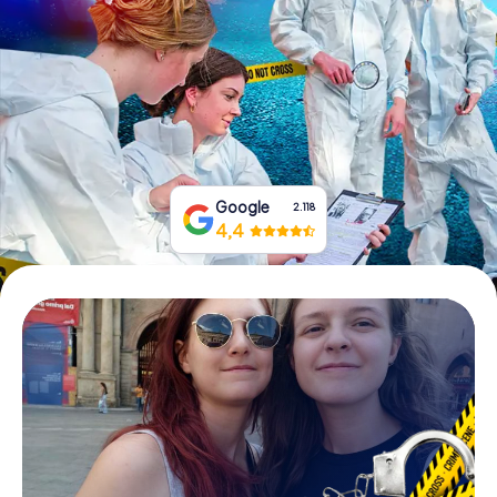
Tickets buchen
Gutscheine bestellen
Google
2.118
4,4