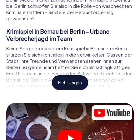
bei Berlin schlüpfen Sie also in die Rolle von waschechten
Kriminalermittlern – Sind Sie der Herausforderung
gewachsen?
Krimispiel in Bernau bei Berlin – Urbane
Verbrecherjagd im Team
Keine Sorge, bei unserem Krimispiel in Bernau bei Berlin
stürzen Sie sich nicht allein in die verwinkelten Gassen der
Stadt. Ihre Freunde und Verwandten stehen Ihnen zur
Seite und gemeinsam heften Sie sich als schlagkräftiges
Ermittlerteam an die Fersen des Schwerverbrechers, der
Bernau bei Berlin in Angst und Schrecken versetzt! Voll
Mehr zeigen
und ganz verlassen können Sie sich dabei auf Ihr
wichtigstes Ermittlerutensil, Ihr Smartphone. Mittels GPS-
Navigation leitet es Sie auf Ihrer Spurensuche zum Tatort,
zu zahlreichen Schauplätzen in Bernau bei Berlin, die mit
der Tat in Verbindung stehen, und schließlich zum Mörder.
An jedem Ort knacken Sie knifflige Rätsel und kommen so
Stück für Stück der Lösung des Falls immer näher. Anders
als bei einem klassischen Krimi Dinner in Bernau bei Berlin
bestimmen also Sie das Geschehen, bewegen sich an der