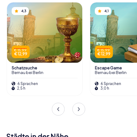
4,3
4,1
€ 15,99
€ 15,99
€ 12,99
€ 12,99
Schatzsuche
Escape Game
Bernau bei Berlin
Bernau bei Berlin
6 Sprachen
6 Sprachen
2,5 h
3,0 h
Städte in der Nähe