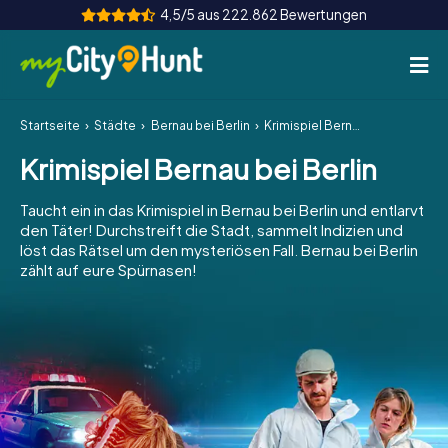
4,5/5 aus 222.862 Bewertungen
Startseite
Städte
Bernau bei Berlin
Krimispiel Bernau bei Berlin
So funktioniert's
Krimispiel Bernau bei Berlin
Städte
Taucht ein in das Krimispiel in Bernau bei Berlin und entlarvt
Touren
den Täter! Durchstreift die Stadt, sammelt Indizien und
löst das Rätsel um den mysteriösen Fall. Bernau bei Berlin
zählt auf eure Spürnasen!
Teamevent
Tickets
INT
AT
CH
DE
ES
FR
UK
IE
IT
NL