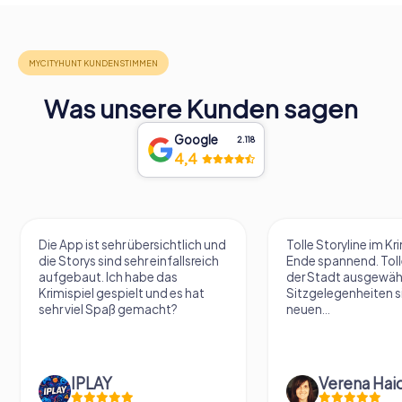
Was unsere Kunden sagen
Google
2.118
4,4
Die App ist sehr übersichtlich und
Tolle Storyline im Kr
die Storys sind sehr einfallsreich
Ende spannend. Tolle
aufgebaut. Ich habe das
der Stadt ausgewäh
Krimispiel gespielt und es hat
Sitzgelegenheiten s
sehr viel Spaß gemacht?
neuen...
IPLAY