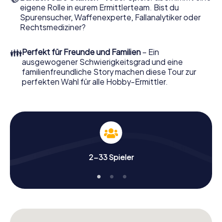
eigene Rolle in eurem Ermittlerteam. Bist du
Das Krimispiel in Bernau bei Berlin kann
Spurensucher, Waffenexperte, Fallanalytiker oder
beginnen!
Rechtsmediziner?
Nun fehlt Ihnen nur noch eine Kleinigkeit, um mit Ihren
Ermittlungen in Bernau bei Berlin zu starten: Ihr
👪
Perfekt für Freunde und Familien
– Ein
Ticketcode! Ordern Sie ihn mit wenigen Klicks in unserem
ausgewogener Schwierigkeitsgrad und eine
Ticketshop, schon in wenigen Minuten finden Sie ihn in
familienfreundliche Story machen diese Tour zur
Ihrem eMail-Postfach. Jetzt starten Sie Ihren Online-
perfekten Wahl für alle Hobby-Ermittler.
Browser, geben Ihren Code ein – und sind startklar!
Worauf warten Sie noch? Bernau bei Berlin zählt auf Sie!
2-33 Spieler