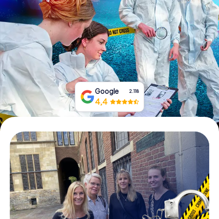
Tickets buchen
Gutscheine bestellen
Google
2.118
4,4