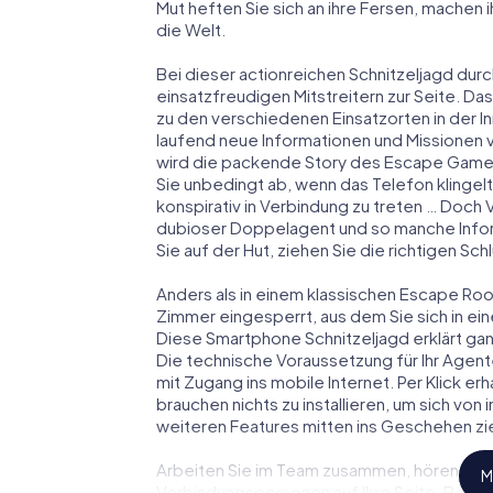
Mut heften Sie sich an ihre Fersen, machen
die Welt.
Bei dieser actionreichen Schnitzeljagd durc
einsatzfreudigen Mitstreitern zur Seite. Das
zu den verschiedenen Einsatzorten in der 
laufend neue Informationen und Missionen v
wird die packende Story des Escape Game
Sie unbedingt ab, wenn das Telefon klingel
konspirativ in Verbindung zu treten … Doch 
dubioser Doppelagent und so manche Inform
Sie auf der Hut, ziehen Sie die richtigen S
Anders als in einem klassischen Escape Room
Zimmer eingesperrt, aus dem Sie sich in 
Diese Smartphone Schnitzeljagd erklärt gan
Die technische Voraussetzung für Ihr Agen
mit Zugang ins mobile Internet. Per Klick e
brauchen nichts zu installieren, um sich von
weiteren Features mitten ins Geschehen zie
Arbeiten Sie im Team zusammen, hören Sie f
M
Verbindungspersonen auf Ihre Seite. Bei 