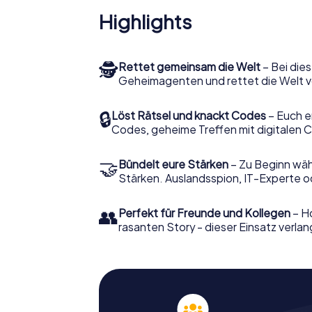
Highlights
🕵
Rettet gemeinsam die Welt
– Bei dies
Geheimagenten und rettet die Welt v
🔒
Löst Rätsel und knackt Codes
– Euch e
Codes, geheime Treffen mit digitalen C
🤝
Bündelt eure Stärken
– Zu Beginn wähl
Stärken. Auslandsspion, IT-Experte od
👥
Perfekt für Freunde und Kollegen
– Ho
rasanten Story - dieser Einsatz verlan