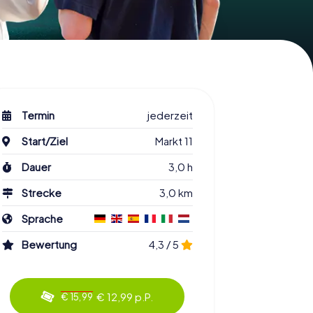
Termin
jederzeit
Start/Ziel
Markt 11
Dauer
3,0 h
Strecke
3,0 km
Sprache
Bewertung
4,3 / 5
€ 12,99 p.P.
€ 15,99