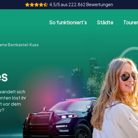
4,5/5 aus 222.862 Bewertungen
So funktioniert's
Städte
Toure
ame Bernkastel-Kues
es
andelt sich
nten löst ihr
dt vor dem
r?