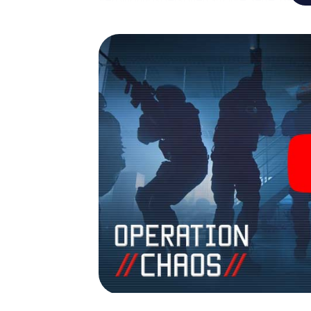
und Ihr Team mit allen Wassern gewaschen 
zu James Bond und Co. werden Sie jedoch nic
Team im Highscore von Bernkastel-Kues und
Bildergalerie. Das myCityHunt Escape Gam
persönlichen Erlebnisspielplatz. Holen Sie s
Geheimagenten und verwandeln Sie Bernka