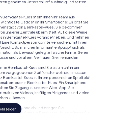
 ihren geheimen Unterschlupf ausfindig und retten
h Bernkastel-Kues steht Ihnen Ihr Team aus
 wichtigste Gadget ist Ihr Smartphone: Es lotst Sie
Innenstadt von Bernkastel-Kues. Sie bekommen
on unserer Zentrale übermittelt. Auf diese Weise
s in Bernkastel-Kues vorangetrieben. Und nehmen
t! Eine Kontaktperson könnte versuchen, mit Ihnen
Vorsicht: So mancher Informant entpuppt sich als
ation als bewusst gelegte falsche Fährte. Seien
chlüsse und vor allem: Vertrauen Sie niemandem!
 in Bernkastel-Kues sind Sie also nicht in ein
einem vorgegebenen Zeitfenster befreien müssen.
z Bernkastel-Kues zu Ihrem persönlichen Spielfeld!
tenabenteuer in Bernkastel-Kues: Ein Smartphone
rhalten Sie Zugang zu unserer Web-App. Sie
 interaktiven Videos, kniffligen Minigames und vielen
hen zu lassen.
eindliche Spione ab und bringen Sie
ehr zeigen
diesem Escape Game in Bernkastel-Kues müssen Sie