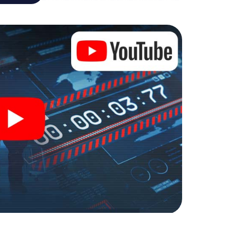
sein, um die Bösewichte aufzuhalten. Im Gegensatz
ht zu stillen Helden: Sie verewigen sich mit Ihrem
 erhalten Zugang zu Ihrer ganz persönlichen
e macht Bernkastel-Kues zu Ihrem ganz
ich Ihre Tickets in die Welt der Spionage und
stel-Kues in einen Outdoor Escape Room!