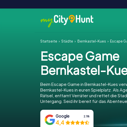
Startseite
Städte
Bernkastel-Kues
Escape G
Escape Game
Bernkastel-Ku
Beim Escape Game in Bernkastel-Kues verw
Bernkastel-Kues in euren Spielplatz. Als Age
Rätsel, enttarnt Verräter und rettet die Sta
Untergang. Seid ihr bereit für das Abenteue
Google
2.118
4,4