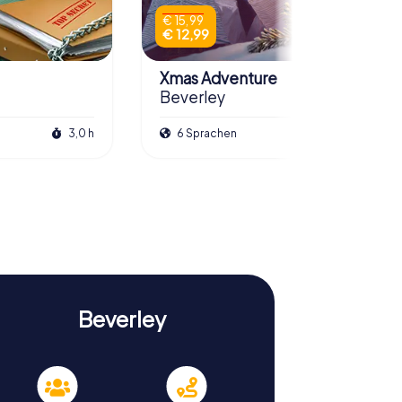
€ 15,99
€ 12,99
Xmas Adventure
Beverley
3,0 h
6 Sprachen
2,5 h
Beverley