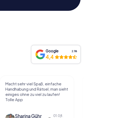
Google
2.118
4,4
l Spaß, einfache
Sehr schöne Idee die Stadt auf
 Rätsel, man sieht
diese Art kennenzulernen. Alles
 viel zu laufen!
nach eigenem Tempo und
Belieben abzulaufen und dabei
Dinge über die...
Gühr
Natascha Reuter
01.08.
01.08.