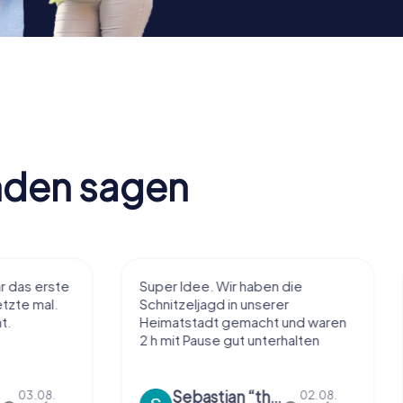
nden sagen
Super Idee. Wir haben die
Macht sehr vie
Schnitzeljagd in unserer
Handhabung und
Heimatstadt gemacht und waren
einiges ohne zu
2 h mit Pause gut unterhalten
Tolle App
Sebastian “the sleeping Boxer Dog” Röhner
Sharina 
02.08.