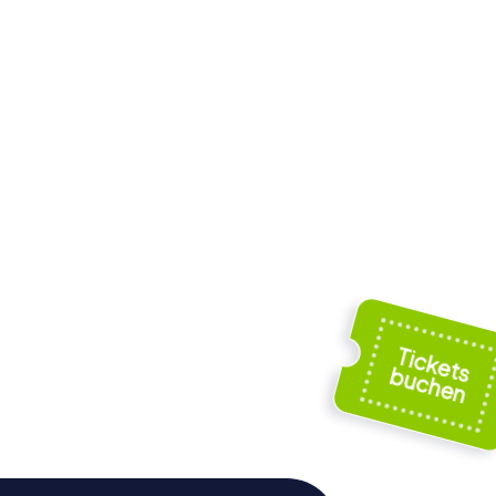
rley
House
The Old Friary