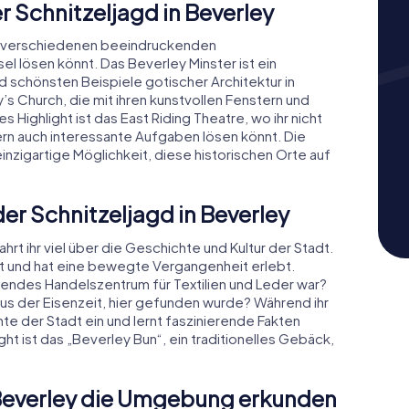
 Schnitzeljagd in Beverley
 zu verschiedenen beeindruckenden
l lösen könnt. Das Beverley Minster ist ein
d schönsten Beispiele gotischer Architektur in
’s Church, die mit ihren kunstvollen Fenstern und
s Highlight ist das East Riding Theatre, wo ihr nicht
ern auch interessante Aufgaben lösen könnt. Die
einzigartige Möglichkeit, diese historischen Orte auf
er Schnitzeljagd in Beverley
hrt ihr viel über die Geschichte und Kultur der Stadt.
t und hat eine bewegte Vergangenheit erlebt.
tendes Handelszentrum für Textilien und Leder war?
us der Eisenzeit, hier gefunden wurde? Während ihr
ichte der Stadt ein und lernt faszinierende Fakten
ht ist das „Beverley Bun“, ein traditionelles Gebäck,
 Beverley die Umgebung erkunden