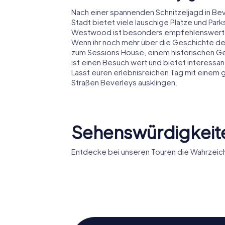
Nach einer spannenden Schnitzeljagd in Be
Stadt bietet viele lauschige Plätze und Park
Westwood ist besonders empfehlenswert, w
Wenn ihr noch mehr über die Geschichte der
zum Sessions House, einem historischen G
ist einen Besuch wert und bietet interessan
Lasst euren erlebnisreichen Tag mit einem
Straßen Beverleys ausklingen.
Sehenswürdigkeite
Entdecke bei unseren Touren die Wahrzeich
Beverley Minster
St Mary’