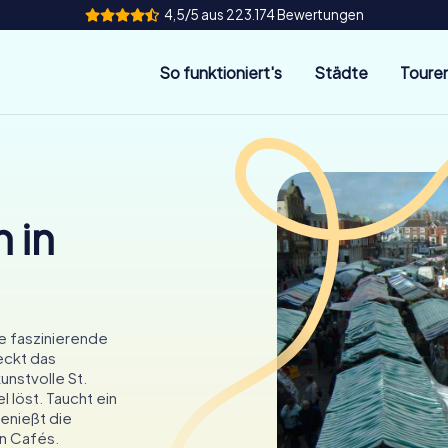
4,5/5 aus 223.174 Bewertungen
So funktioniert's
Städte
Toure
 in
ie faszinierende
eckt das
nstvolle St.
 löst. Taucht ein
genießt die
n Cafés.