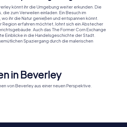
verley könnt ihr die Umgebung weiter erkunden. Die
s, die zum Verweilen einladen. Ein Besuch im
o ihr die Natur genießen und entspannen könnt.
 Region erfahren möchtet, lohnt sich ein Abstecher
erichtsgebäude. Auch das The Former Corn Exchange
te Einblicke in die Handelsgeschichte der Stadt.
 gemütlichen Spaziergang durch die malerischen
n in Beverley
en von Beverley aus einer neuen Perspektive.
The Beve
s Church
Beverley Bar
Treasure 