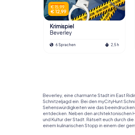
€ 15,99
€ 12,99
Krimispiel
Beverley
6 Sprachen
2,5 h
Beverley, eine charmante Stadt im East Ridi
Schnitzeljagd ein. Bei den myCityHunt Schnit
Sehenswürdigkeiten wie das beeindruckende
entdecken. Neben den architektonischen Hig
und Kultur der Stadt. Rätselt euch durch di
einem kulinarischen Stopp in einem der ge