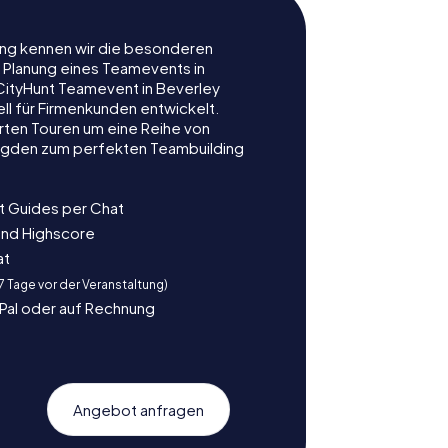
rung kennen wir die besonderen
r Planung eines Teamevents in
ityHunt Teamevent in Beverley
ell für Firmenkunden entwickelt.
rten Touren um eine Reihe von
ljagden zum perfekten Teambuilding
t Guides per Chat
und Highscore
at
 7 Tage vor der Veranstaltung)
yPal oder auf Rechnung
Angebot anfragen