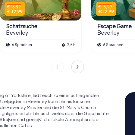
€ 15,99
€ 15,99
€ 12,99
€ 12,99
Schatzsuche
Escape Game
Beverley
Beverley
6 Sprachen
2,5 h
6 Sprachen
ng of Yorkshire, lädt euch zu einer aufregenden
zeljagden in Beverley könnt ihr historische
 Beverley Minster und die St. Mary’s Church
hlights erfahrt ihr auch vieles über die Geschichte
e Straßen und genießt die lokale Atmosphäre bei
mütlichen Cafés.