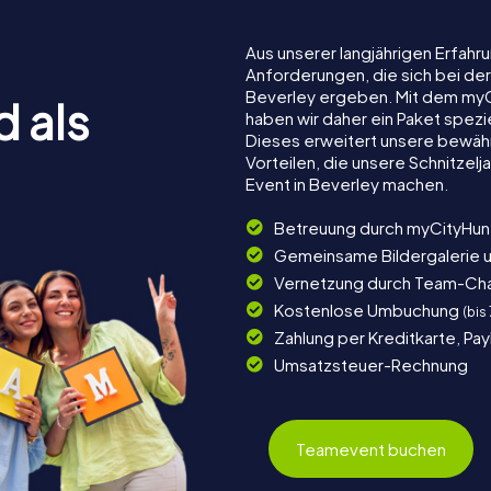
Aus unserer langjährigen Erfah
Anforderungen, die sich bei de
Beverley ergeben. Mit dem myC
d als
haben wir daher ein Paket spezi
Dieses erweitert unsere bewäh
Vorteilen, die unsere Schnitze
Event in Beverley machen.
Betreuung durch myCityHun
Gemeinsame Bildergalerie 
Vernetzung durch Team-Ch
Kostenlose Umbuchung
(bis
Zahlung per Kreditkarte, Pa
Umsatzsteuer-Rechnung
Teamevent buchen