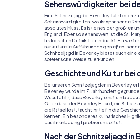
Sehenswürdigkeiten bei der
Eine Schnitzeljagd in Beverley führt euch
Sehenswürdigkeiten, wo ihr spannende Rätse
absolutes Muss. Es ist eines der größten un
England. Ebenso sehenswert ist die St. Mary
historischen Details beeindruckt. Ein weitere
nur kulturelle Aufführungen genießen, sond
Schnitzeljagd in Beverley bietet euch eine 
spielerische Weise zu erkunden.
Geschichte und Kultur bei d
Bei unseren Schnitzeljagden in Beverley erfa
Beverley wurde im 7. Jahrhundert gegründe
Wusstet ihr, dass Beverley einst ein bedeu
Oder dass der Beverley Hoard, ein Schatz a
die Rätsel löst, taucht ihr tief in die Gesch
kennen. Ein besonderes kulinarisches Highlig
das ihr unbedingt probieren solltet.
Nach der Schnitzeljagd in