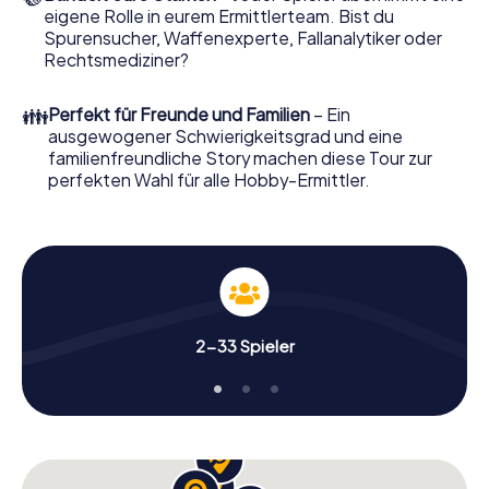
ihn mit wenigen Klicks in unserem Ticketshop, schon in
eigene Rolle in eurem Ermittlerteam. Bist du
wenigen Minuten finden Sie ihn in Ihrem eMail-Postfach.
Spurensucher, Waffenexperte, Fallanalytiker oder
Jetzt starten Sie Ihren Online-Browser, geben Ihren Code
Rechtsmediziner?
ein – und sind startklar!
👪
Perfekt für Freunde und Familien
– Ein
Worauf warten Sie noch? Biel zählt auf Sie!
ausgewogener Schwierigkeitsgrad und eine
familienfreundliche Story machen diese Tour zur
perfekten Wahl für alle Hobby-Ermittler.
2-33 Spieler