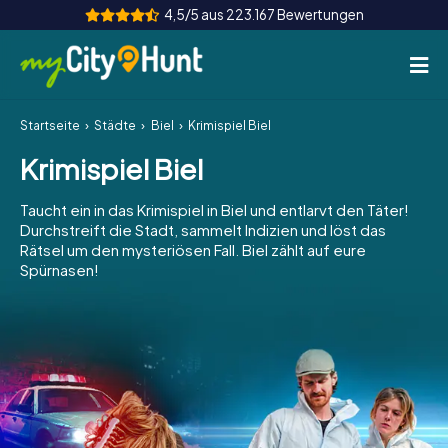
4,5/5 aus 223.167 Bewertungen
Startseite
Städte
Biel
Krimispiel Biel
So funktioniert's
Krimispiel Biel
Städte
Taucht ein in das Krimispiel in Biel und entlarvt den Täter!
Touren
Durchstreift die Stadt, sammelt Indizien und löst das
Rätsel um den mysteriösen Fall. Biel zählt auf eure
Spürnasen!
Teamevent
Tickets
INT
AT
CH
DE
ES
FR
UK
IE
IT
NL