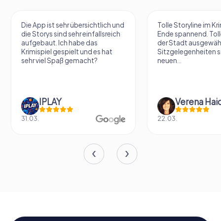
Die App ist sehr übersichtlich und
Tolle Storyline im Kr
die Storys sind sehr einfallsreich
Ende spannend. Tolle
aufgebaut. Ich habe das
der Stadt ausgewäh
Krimispiel gespielt und es hat
Sitzgelegenheiten s
sehr viel Spaß gemacht?
neuen...
IPLAY
31.03.
22.03.