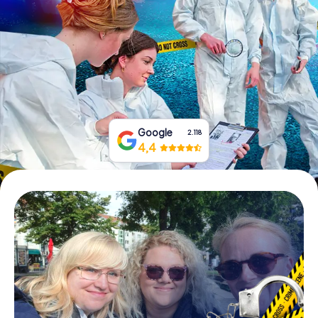
Tickets buchen
Gutscheine bestellen
Google
2.118
4,4