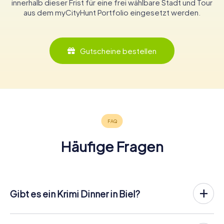
innerhalb dieser Frist für eine frei wählbare Stadt und Tour
aus dem myCityHunt Portfolio eingesetzt werden.
Gutscheine bestellen
Häufige Fragen
Gibt es ein Krimi Dinner in Biel?
In Biel könnt ihr an einem Krimispiel teilnehmen – wann und
mit wem ihr wollt! Bei unserem Krimispiel handelt es sich
nicht um ein klassisches Krimi Dinner, bei dem ihr zu einem