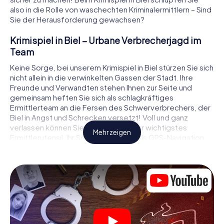
also in die Rolle von waschechten Kriminalermittlern – Sind
Sie der Herausforderung gewachsen?
Krimispiel in Biel – Urbane Verbrecherjagd im
Team
Keine Sorge, bei unserem Krimispiel in Biel stürzen Sie sich
nicht allein in die verwinkelten Gassen der Stadt. Ihre
Freunde und Verwandten stehen Ihnen zur Seite und
gemeinsam heften Sie sich als schlagkräftiges
Ermittlerteam an die Fersen des Schwerverbrechers, der
Biel in Angst und Schrecken versetzt! Voll und ganz
verlassen können Sie sich dabei auf Ihr wichtigstes
Mehr zeigen
Ermittlerutensil, Ihr Smartphone. Mittels GPS-Navigation
leitet es Sie auf Ihrer Spurensuche zum Tatort, zu
zahlreichen Schauplätzen in Biel, die mit der Tat in
Verbindung stehen, und schließlich zum Mörder. An jedem
Ort knacken Sie knifflige Rätsel und kommen so Stück für
Stück der Lösung des Falls immer näher. Anders als bei
einem klassischen Krimi Dinner in Biel bestimmen also Sie
das Geschehen, bewegen sich an der frischen Luft und
entdecken obendrein die Stadt mit ganz neuen Augen.