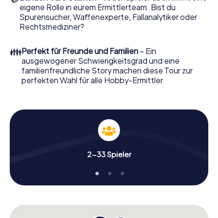
eigene Rolle in eurem Ermittlerteam. Bist du
Nun fehlt Ihnen nur noch eine Kleinigkeit, um mit Ihren
Spurensucher, Waffenexperte, Fallanalytiker oder
Ermittlungen in Blankenberge zu starten: Ihr Ticketcode!
Rechtsmediziner?
Ordern Sie ihn mit wenigen Klicks in unserem Ticketshop,
schon in wenigen Minuten finden Sie ihn in Ihrem eMail-
👪
Perfekt für Freunde und Familien
– Ein
Postfach. Jetzt starten Sie Ihren Online-Browser, geben
ausgewogener Schwierigkeitsgrad und eine
Ihren Code ein – und sind startklar!
familienfreundliche Story machen diese Tour zur
perfekten Wahl für alle Hobby-Ermittler.
Worauf warten Sie noch? Blankenberge zählt auf Sie!
2-33 Spieler