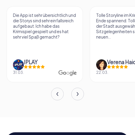
Die App ist sehr übersichtlich und
Tolle Storyline im Kr
die Storys sind sehr einfallsreich
Ende spannend. Tolle
aufgebaut. Ich habe das
der Stadt ausgewäh
Krimispiel gespielt und es hat
Sitzgelegenheiten s
sehr viel Spaß gemacht?
neuen...
IPLAY
31.03.
22.03.