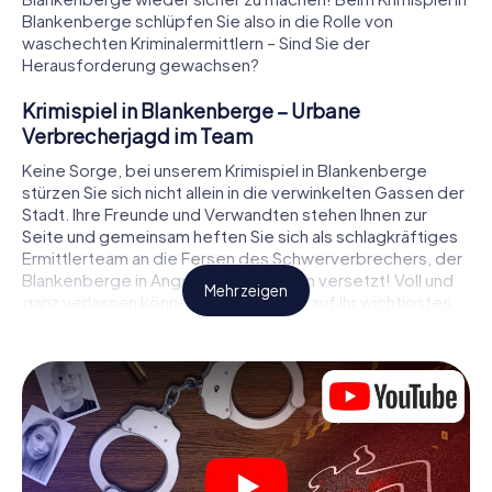
Blankenberge schlüpfen Sie also in die Rolle von
waschechten Kriminalermittlern – Sind Sie der
Herausforderung gewachsen?
Krimispiel in Blankenberge – Urbane
Verbrecherjagd im Team
Keine Sorge, bei unserem Krimispiel in Blankenberge
stürzen Sie sich nicht allein in die verwinkelten Gassen der
Stadt. Ihre Freunde und Verwandten stehen Ihnen zur
Seite und gemeinsam heften Sie sich als schlagkräftiges
Ermittlerteam an die Fersen des Schwerverbrechers, der
Blankenberge in Angst und Schrecken versetzt! Voll und
Mehr zeigen
ganz verlassen können Sie sich dabei auf Ihr wichtigstes
Ermittlerutensil, Ihr Smartphone. Mittels GPS-Navigation
leitet es Sie auf Ihrer Spurensuche zum Tatort, zu
zahlreichen Schauplätzen in Blankenberge, die mit der Tat
in Verbindung stehen, und schließlich zum Mörder. An
jedem Ort knacken Sie knifflige Rätsel und kommen so
Stück für Stück der Lösung des Falls immer näher. Anders
als bei einem klassischen Krimi Dinner in Blankenberge
bestimmen also Sie das Geschehen, bewegen sich an der