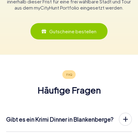
innerhalb dieser Frist für eine frei wählbare Stadt und Tour
aus dem myCityHunt Portfolio eingesetzt werden.
Gutscheine bestellen
Häufige Fragen
Gibt es ein Krimi Dinner in Blankenberge?
In Blankenberge könnt ihr an einem Krimispiel teilnehmen –
wann und mit wem ihr wollt! Bei unserem Krimispiel handelt
es sich nicht um ein klassisches Krimi Dinner, bei dem ihr zu