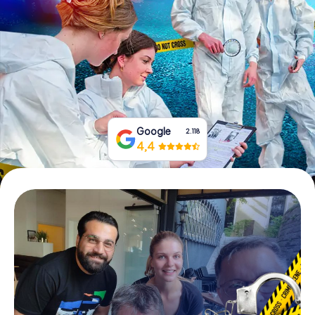
Tickets buchen
Gutscheine bestellen
Google
2.118
4,4