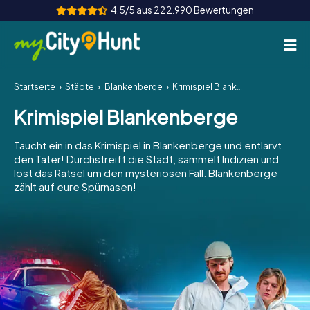
4,5/5 aus 222.990 Bewertungen
Startseite
Städte
Blankenberge
Krimispiel Blankenberge
So funktioniert's
Krimispiel Blankenberge
Städte
Taucht ein in das Krimispiel in Blankenberge und entlarvt
Touren
den Täter! Durchstreift die Stadt, sammelt Indizien und
löst das Rätsel um den mysteriösen Fall. Blankenberge
zählt auf eure Spürnasen!
Teamevent
Tickets
INT
AT
CH
DE
ES
FR
UK
IE
IT
NL