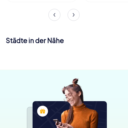
Städte in der Nähe
Harstad
Tromsø
Skellefteå
3 Touren
5 Touren
4 Touren
verfügbar
verfügbar
verfügbar
4,3