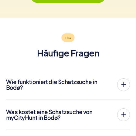
Häufige Fragen
Wie funktioniert die Schatzsuche in
Bodø?
Bei myCityHunt wird Bodø zu eurem Spielfeld! Alles, was
ihr für den
Ablauf der Schnitzjagd
benötigt, ist ein
Ticketcode und ein internetfähiges Handy.
Was kostet eine Schatzsuche von
Am gewünschten Termin versammelst du dein Team im
myCityHunt in Bodø?
Stadtzentrum von Bodø. Dann geht es los: Dein Handy
Der Preis für eine myCityHunt Schatzsuche in Bodø
leitet dich und dein Team entlang der Schatzsuche an
beträgt
12,99 € pro Person
. Im Gegensatz zu den
zahlreiche sehenswerte Orte Bodøs. Dort angekommen
Preismodellen anderer Anbieter wird bei myCityHunt