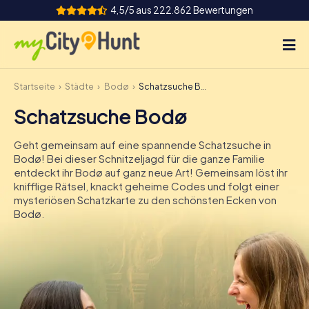
4,5/5 aus 222.862 Bewertungen
Startseite
Städte
Bodø
Schatzsuche Bodø
So funktioniert's
Schatzsuche Bodø
Städte
Geht gemeinsam auf eine spannende Schatzsuche in
Touren
Bodø! Bei dieser Schnitzeljagd für die ganze Familie
entdeckt ihr Bodø auf ganz neue Art! Gemeinsam löst ihr
knifflige Rätsel, knackt geheime Codes und folgt einer
Teamevent
mysteriösen Schatzkarte zu den schönsten Ecken von
Bodø.
Tickets
INT
AT
CH
DE
ES
FR
UK
IE
IT
NL