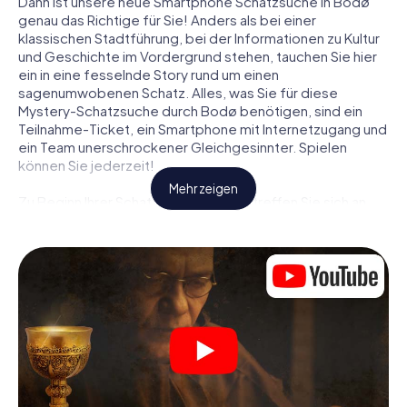
Dann ist unsere neue Smartphone Schatzsuche in Bodø
genau das Richtige für Sie! Anders als bei einer
klassischen Stadtführung, bei der Informationen zu Kultur
und Geschichte im Vordergrund stehen, tauchen Sie hier
ein in eine fesselnde Story rund um einen
sagenumwobenen Schatz. Alles, was Sie für diese
Mystery-Schatzsuche durch Bodø benötigen, sind ein
Teilnahme-Ticket, ein Smartphone mit Internetzugang und
ein Team unerschrockener Gleichgesinnter. Spielen
können Sie jederzeit!
Mehr zeigen
Zu Beginn Ihrer Schatzsuche in Bodø treffen Sie sich an
einem zentralen Ort zum gemeinsamen Briefing. Dann
werden die Rollen verteilt. Wer aus Ihrem Team ist ein
geborener Spurensucher? Wer ein waschechter
Abenteurer? Und wer hat das Zeug zum Code-Knacker?
Bei unserer Schatzsuche in Bodø ist für jeden Spieler die
passende Rolle dabei.
Sind die Rollen verteilt, kann die Krimi-Schatzsuche durch
Bodø losgehen: An den unterschiedlichsten Orten in der
Stadt knacken Sie verschlüsselte Codes, lösen knifflige
Logikaufgaben und fahnden nach Spuren und