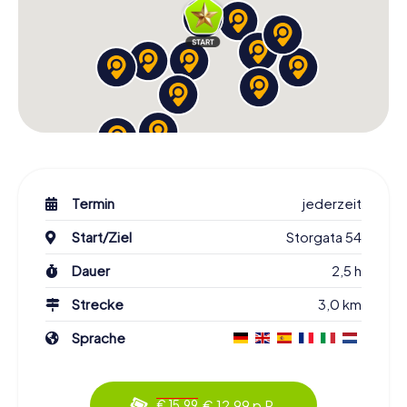
Termin
jederzeit
Start/Ziel
Storgata 54
Dauer
2,5 h
Strecke
3,0 km
Sprache
€ 12,99 p.P.
€ 15,99