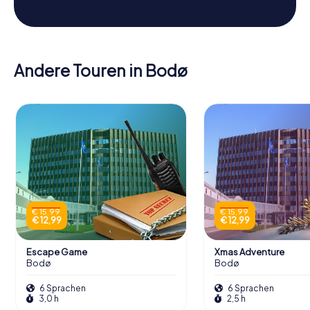
Andere Touren in Bodø
€ 15,99
€ 15,99
€ 12,99
€ 12,99
Escape Game
Xmas Adventure
Bodø
Bodø
6 Sprachen
6 Sprachen
3,0 h
2,5 h