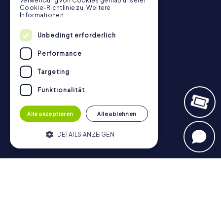
Verwendung von Cookies gemäß unserer
Cookie-Richtlinie zu.
Weitere
Kontakt
Informationen
Datenschutz
Unbedingt erforderlich
Stadtrallye.de
Performance
Targeting
Funktionalität
Alle akzeptieren
Alle ablehnen
DETAILS ANZEIGEN
Schnitzeljagd
Unbedingt erforderlich
Performance
München - Zentrum
Hamburg - Altstadt
Berlin - Mitte
Targeting
Funktionalität
Köln
Münster
Nürnberg
Frankfurt am Main
Düsseldorf
Heidelberg
Stuttgart
Bonn
Bamberg
Hannover
Unbedingt erforderliche Cookies
Regensburg
Aachen
Dresden
Potsdam
Braunschweig
ermöglichen wesentliche Kernfunktionen
Bremen
Konstanz
der Website wie die Benutzeranmeldung