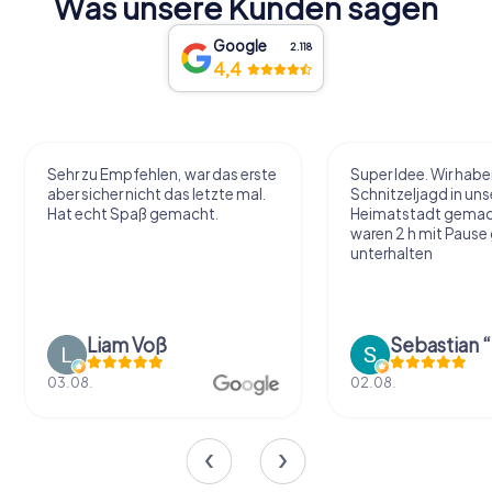
Was unsere Kunden sagen
Google
2.118
4,4
Sehr zu Empfehlen, war das erste
Super Idee. Wir habe
aber sicher nicht das letzte mal.
Schnitzeljagd in uns
Hat echt Spaß gemacht.
Heimatstadt gemac
waren 2 h mit Pause
unterhalten
Liam Voß
03.08.
02.08.