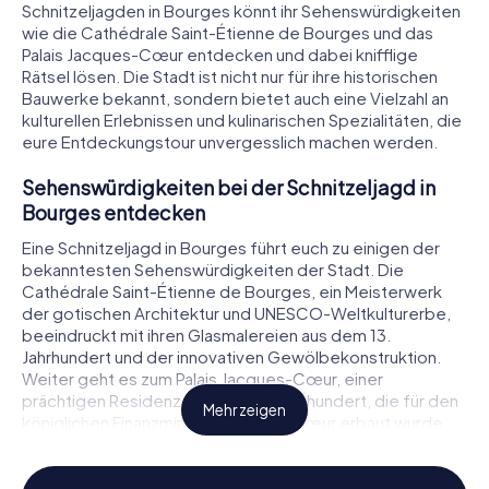
Schnitzeljagden in Bourges könnt ihr Sehenswürdigkeiten
wie die Cathédrale Saint-Étienne de Bourges und das
Palais Jacques-Cœur entdecken und dabei knifflige
Rätsel lösen. Die Stadt ist nicht nur für ihre historischen
Bauwerke bekannt, sondern bietet auch eine Vielzahl an
kulturellen Erlebnissen und kulinarischen Spezialitäten, die
eure Entdeckungstour unvergesslich machen werden.
Sehenswürdigkeiten bei der Schnitzeljagd in
Bourges entdecken
Eine Schnitzeljagd in Bourges führt euch zu einigen der
bekanntesten Sehenswürdigkeiten der Stadt. Die
Cathédrale Saint-Étienne de Bourges, ein Meisterwerk
der gotischen Architektur und UNESCO-Weltkulturerbe,
beeindruckt mit ihren Glasmalereien aus dem 13.
Jahrhundert und der innovativen Gewölbekonstruktion.
Weiter geht es zum Palais Jacques-Cœur, einer
prächtigen Residenz aus dem 15. Jahrhundert, die für den
Mehr zeigen
königlichen Finanzminister Jacques Cœur erbaut wurde.
Auch das Hôtel Lallemant, ein Renaissancepalais, ist ein
Highlight auf eurer Route. Während ihr diese und andere
Sehenswürdigkeiten besucht, löst ihr spannende Rätsel