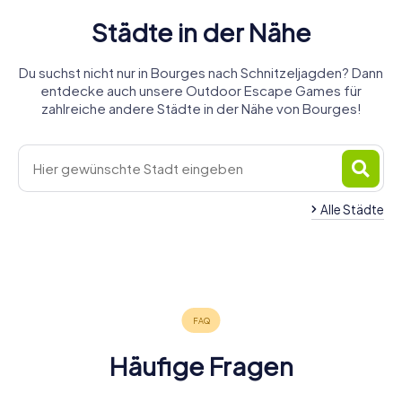
Städte in der Nähe
Du suchst nicht nur in Bourges nach Schnitzeljagden? Dann
entdecke auch unsere Outdoor Escape Games für
zahlreiche andere Städte in der Nähe von Bourges!
Saint-
Alle Städte
Amand-
Varennes-
Romorantin-
Vierzon
Issoudun
Montrond
Vauzelles
Lanthenay
Nevers
4 Touren
4 Touren
4 Touren
4 Touren
4 Touren
5 Touren
verfügbar
verfügbar
verfügbar
verfügbar
verfügbar
verfügbar
4,2
4,7
4,5
4,3
Häufige Fragen