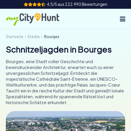
4,5/5 aus 222.990 Bewertungen
Startseite
Städte
Bourges
So funktioniert's
Schnitzeljagden in Bourges
Städte
Bourges, eine Stadt voller Geschichte und
Touren
beeindruckender Architektur, erwartet euch zu einer
unvergesslichen Schnitzeljagd. Entdeckt die
majestätische Cathédrale Saint-Étienne, ein UNESCO-
Teamevent
Weltkulturerbe, und das prächtige Palais Jacques-Cœur.
Taucht ein in die reiche Kultur der Stadt und genießt lokale
Tickets
Spezialitäten, während ihr spannende Rätsel löst und
historische Schätze erkundet.
INT
AT
CH
DE
ES
FR
UK
IE
IT
NL