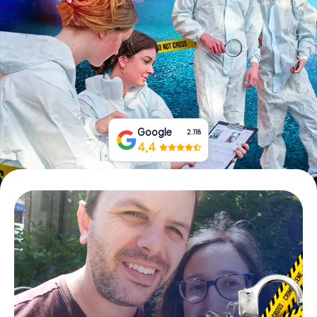
Tickets buchen
Gutscheine bestellen
Google
2.118
4,4