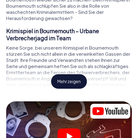
Bournemouth schlüpfen Sie also in die Rolle von
waschechten Kriminalermittlern – Sind Sie der
Herausforderung gewachsen?
Krimispiel in Bournemouth – Urbane
Verbrecherjagd im Team
Keine Sorge, bei unserem Krimispiel in Bournemouth
stürzen Sie sich nicht allein in die verwinkelten Gassen der
Stadt. Ihre Freunde und Verwandten stehen Ihnen zur
Seite und gemeinsam heften Sie sich als schlagkräftiges
Ermittlerteam an die Fersen des Schwerverbrechers, der
Bournemouth in Angst und Schrecken versetzt! Voll und
Mehr zeigen
ganz verlassen können Sie sich dabei auf Ihr wichtigstes
Ermittlerutensil, Ihr Smartphone. Mittels GPS-Navigation
leitet es Sie auf Ihrer Spurensuche zum Tatort, zu
zahlreichen Schauplätzen in Bournemouth, die mit der Tat
in Verbindung stehen, und schließlich zum Mörder. An
jedem Ort knacken Sie knifflige Rätsel und kommen so
Stück für Stück der Lösung des Falls immer näher. Anders
als bei einem klassischen Krimi Dinner in Bournemouth
bestimmen also Sie das Geschehen, bewegen sich an der