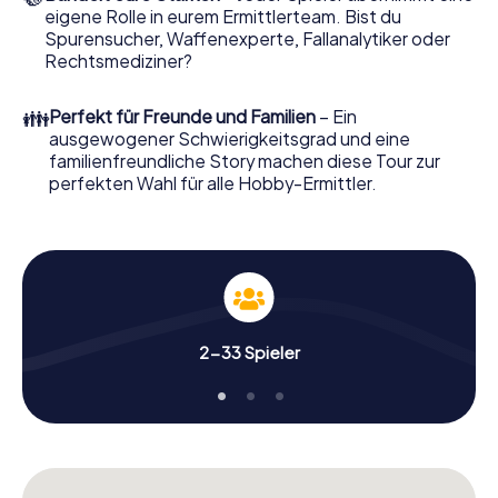
eigene Rolle in eurem Ermittlerteam. Bist du
Nun fehlt Ihnen nur noch eine Kleinigkeit, um mit Ihren
Spurensucher, Waffenexperte, Fallanalytiker oder
Ermittlungen in Bournemouth zu starten: Ihr Ticketcode!
Rechtsmediziner?
Ordern Sie ihn mit wenigen Klicks in unserem Ticketshop,
schon in wenigen Minuten finden Sie ihn in Ihrem eMail-
👪
Perfekt für Freunde und Familien
– Ein
Postfach. Jetzt starten Sie Ihren Online-Browser, geben
ausgewogener Schwierigkeitsgrad und eine
Ihren Code ein – und sind startklar!
familienfreundliche Story machen diese Tour zur
perfekten Wahl für alle Hobby-Ermittler.
Worauf warten Sie noch? Bournemouth zählt auf Sie!
2-33 Spieler