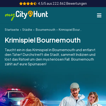
4,5/5 aus 222.862 Bewertungen
Startseite
Städte
Bournemouth
Krimispiel Bournemouth
So funktioniert's
Krimispiel Bournemouth
Städte
Taucht ein in das Krimispiel in Bournemouth und entlarvt
Touren
den Täter! Durchstreift die Stadt, sammelt Indizien und
löst das Rätsel um den mysteriösen Fall. Bournemouth
zählt auf eure Spürnasen!
Teamevent
Tickets
INT
AT
CH
DE
ES
FR
UK
IE
IT
NL