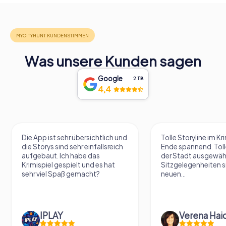
Was unsere Kunden sagen
Google
2.118
4,4
Die App ist sehr übersichtlich und
Tolle Storyline im Kr
die Storys sind sehr einfallsreich
Ende spannend. Tolle
aufgebaut. Ich habe das
der Stadt ausgewäh
Krimispiel gespielt und es hat
Sitzgelegenheiten s
sehr viel Spaß gemacht?
neuen...
IPLAY