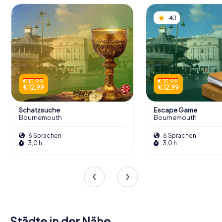
4,1
€ 15,99
€ 15,99
€ 12,99
€ 12,99
Schatzsuche
Escape Game
Bournemouth
Bournemouth
6 Sprachen
6 Sprachen
3,0 h
3,0 h
Städte in der Nähe