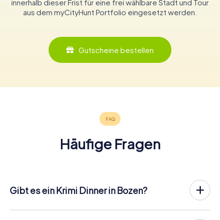
innerhalb dieser Frist für eine frei wählbare Stadt und Tour
aus dem myCityHunt Portfolio eingesetzt werden.
Gutscheine bestellen
Häufige Fragen
Gibt es ein Krimi Dinner in Bozen?
In Bozen könnt ihr an einem Krimispiel teilnehmen – wann
und mit wem ihr wollt! Bei unserem Krimispiel handelt es
sich nicht um ein klassisches Krimi Dinner, bei dem ihr zu