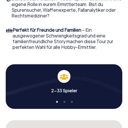
eigene Rolle in eurem Ermittlerteam. Bist du
Nun fehlt Ihnen nur noch eine Kleinigkeit, um mit Ihren
Spurensucher, Waffenexperte, Fallanalytiker oder
Ermittlungen in Bozen zu starten: Ihr Ticketcode! Ordern
Rechtsmediziner?
Sie ihn mit wenigen Klicks in unserem Ticketshop, schon in
wenigen Minuten finden Sie ihn in Ihrem eMail-Postfach.
👪
Perfekt für Freunde und Familien
– Ein
Jetzt starten Sie Ihren Online-Browser, geben Ihren Code
ausgewogener Schwierigkeitsgrad und eine
ein – und sind startklar!
familienfreundliche Story machen diese Tour zur
perfekten Wahl für alle Hobby-Ermittler.
Worauf warten Sie noch? Bozen zählt auf Sie!
2-33 Spieler