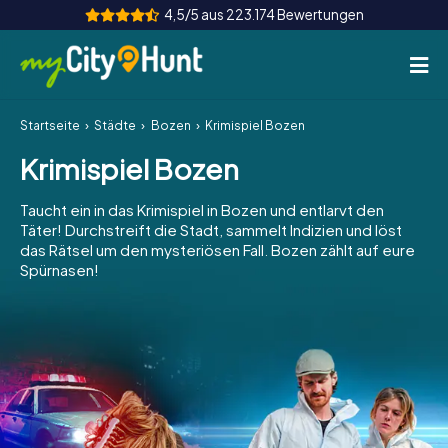
4,5/5 aus 223.174 Bewertungen
Startseite
Städte
Bozen
Krimispiel Bozen
So funktioniert's
Krimispiel Bozen
Städte
Taucht ein in das Krimispiel in Bozen und entlarvt den
Touren
Täter! Durchstreift die Stadt, sammelt Indizien und löst
das Rätsel um den mysteriösen Fall. Bozen zählt auf eure
Spürnasen!
Teamevent
Tickets
INT
AT
CH
DE
ES
FR
UK
IE
IT
NL