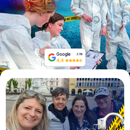
Tickets buchen
Gutscheine bestellen
Google
2.118
4,4