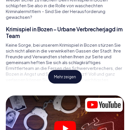
schlüpfen Sie also in die Rolle von waschechten
Kriminalermittlern – Sind Sie der Herausforderung
gewachsen?
Krimispiel in Bozen – Urbane Verbrecherjagd im
Team
Keine Sorge, bei unserem Krimispiel in Bozen stürzen Sie
sich nicht allein in die verwinkelten Gassen der Stadt. Ihre
Freunde und Verwandten stehen Ihnen zur Seite und
gemeinsam heften Sie sich als schlagkräftiges
Ermittlerteam an die Fersen des Schwerverbrechers, der
Bozen in Angst und Schrecken versetzt! Voll und ganz
Mehr zeigen
verlassen können Sie sich dabei auf Ihr wichtigstes
Ermittlerutensil, Ihr Smartphone. Mittels GPS-Navigation
leitet es Sie auf Ihrer Spurensuche zum Tatort, zu
zahlreichen Schauplätzen in Bozen, die mit der Tat in
Verbindung stehen, und schließlich zum Mörder. An jedem
Ort knacken Sie knifflige Rätsel und kommen so Stück für
Stück der Lösung des Falls immer näher. Anders als bei
einem klassischen Krimi Dinner in Bozen bestimmen also
Sie das Geschehen, bewegen sich an der frischen Luft