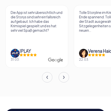
Die App ist sehr übersichtlich und
Tolle Storyline im Kr
die Storys sind sehr einfallsreich
Ende spannend. Tolle
aufgebaut. Ich habe das
der Stadt ausgewäh
Krimispiel gespielt und es hat
Sitzgelegenheiten s
sehr viel Spaß gemacht?
neuen...
IPLAY
31.03.
22.03.