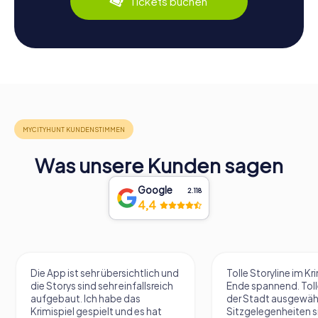
Tickets buchen
Was unsere Kunden sagen
Google
2.118
4,4
Die App ist sehr übersichtlich und
Tolle Storyline im Kr
die Storys sind sehr einfallsreich
Ende spannend. Tolle
aufgebaut. Ich habe das
der Stadt ausgewäh
Krimispiel gespielt und es hat
Sitzgelegenheiten s