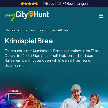
4,5/5 aus 223.174 Bewertungen
Startseite
Städte
Bree
Krimispiel Bree
So funktioniert's
Krimispiel Bree
Städte
Taucht ein in das Krimispiel in Bree und entlarvt den Täter!
Touren
Durchstreift die Stadt, sammelt Indizien und löst das
Rätsel um den mysteriösen Fall. Bree zählt auf eure
Spürnasen!
Teamevent
Tickets
INT
AT
CH
DE
ES
FR
UK
IE
IT
NL