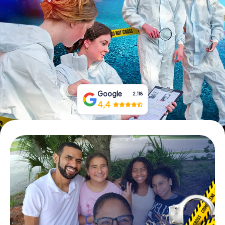
Tickets buchen
Gutscheine bestellen
Google
2.118
4,4