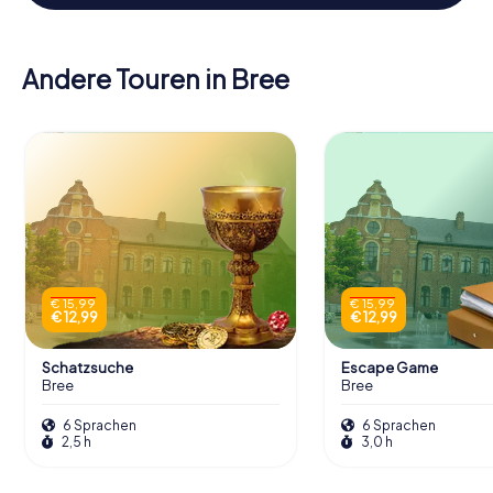
Andere Touren in Bree
€ 15,99
€ 15,99
€ 12,99
€ 12,99
Schatzsuche
Escape Game
Bree
Bree
6 Sprachen
6 Sprachen
2,5 h
3,0 h