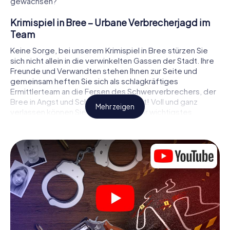
gewachsen?
Krimispiel in Bree – Urbane Verbrecherjagd im
Team
Keine Sorge, bei unserem Krimispiel in Bree stürzen Sie
sich nicht allein in die verwinkelten Gassen der Stadt. Ihre
Freunde und Verwandten stehen Ihnen zur Seite und
gemeinsam heften Sie sich als schlagkräftiges
Ermittlerteam an die Fersen des Schwerverbrechers, der
Bree in Angst und Schrecken versetzt! Voll und ganz
Mehr zeigen
verlassen können Sie sich dabei auf Ihr wichtigstes
Ermittlerutensil, Ihr Smartphone. Mittels GPS-Navigation
leitet es Sie auf Ihrer Spurensuche zum Tatort, zu
zahlreichen Schauplätzen in Bree, die mit der Tat in
Verbindung stehen, und schließlich zum Mörder. An jedem
Ort knacken Sie knifflige Rätsel und kommen so Stück für
Stück der Lösung des Falls immer näher. Anders als bei
einem klassischen Krimi Dinner in Bree bestimmen also Sie
das Geschehen, bewegen sich an der frischen Luft und
entdecken obendrein die Stadt mit ganz neuen Augen.
Mitmachkrimi in Bree - Die interaktive Krimi Tour