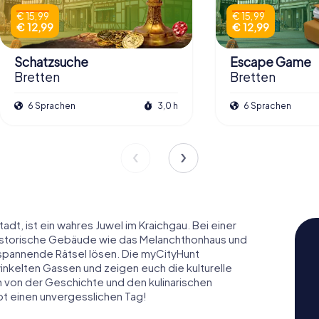
€ 15,99
€ 15,99
€ 12,99
€ 12,99
Schatzsuche
Escape Game
Bretten
Bretten
6 Sprachen
3,0 h
6 Sprachen
dt, ist ein wahres Juwel im Kraichgau. Bei einer
r historische Gebäude wie das Melanchthonhaus und
spannende Rätsel lösen. Die myCityHunt
inkelten Gassen und zeigen euch die kulturelle
h von der Geschichte und den kulinarischen
bt einen unvergesslichen Tag!