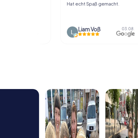
ißt als
Hat echt Spaß gemacht.
en.
Liam Voß
03.08.
03.08.