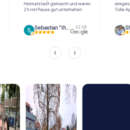
Heimatstadt gemacht und waren
einiges ohne zu
2 h mit Pause gut unterhalten
Tolle App
Sebastian “the sleeping Boxer Dog” Röhner
Sharina 
02.08.