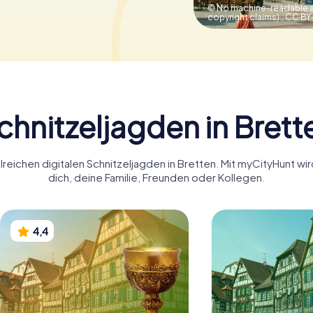
© No machine-readable a
copyright claims).,
CC BY
chnitzeljagden in Brett
lreichen digitalen Schnitzeljagden in Bretten. Mit myCityHunt wi
dich, deine Familie, Freunden oder Kollegen.
4,4