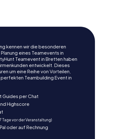
gelmuseum
rung kennen wir die besonderen
r Planung eines Teamevents in
tyHunt Teamevent in Bretten haben
r Firmenkunden entwickelt. Dieses
ren um eine Reihe von Vorteilen,
 perfekten Teambuilding Event in
t Guides per Chat
und Highscore
at
 7 Tage vor der Veranstaltung)
yPal oder auf Rechnung