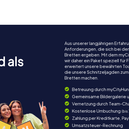
er Hof
Kreuzkirche
Schutzen
Aus unserer langjährigen Erfah
Anforderungen, die sich bei de
Bretten ergeben. Mit dem myCi
d als
wir daher ein Paket speziell fü
erweitert unsere bewährten Tou
die unsere Schnitzeljagden zum
Bretten machen.
Betreuung durch myCityHun
Gemeinsame Bildergalerie 
Vernetzung durch Team-Ch
Kostenlose Umbuchung
(bis
Zahlung per Kreditkarte, Pa
Umsatzsteuer-Rechnung