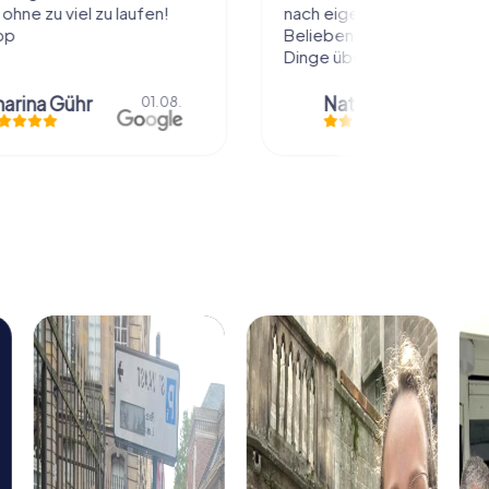
 viel zu laufen!
nach eigenem Tempo und
Belieben abzulaufen und dabei
Dinge über die...
Gühr
Natascha Reuter
01.08.
01.08.