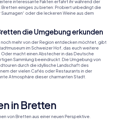
tere interessante Fakten erfahrt ihr während der
at Bretten einiges zu bieten: Probiert unbedingt die
er Saumagen“ oder die leckeren Weine aus dem
 Bretten die Umgebung erkunden
en noch mehr von der Region entdecken möchtet, gibt
Stadtmuseum im Schweizer Hof, das euch weitere
t. Oder macht einen Abstecher in das Deutsche
artigen Sammlung beeindruckt. Die Umgebung von
touren durch die idyllische Landschaft des
einem der vielen Cafés oder Restaurants in der
annte Atmosphäre dieser charmanten Stadt.
n in Bretten
en von Bretten aus einer neuen Perspektive.
useum im
Deutsche