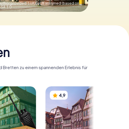
uthor provided. LoKiLeCh assumed (based on
-SA 3.0
en
rd Bretten zu einem spannenden Erlebnis für
4,9