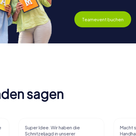
Teamevent buchen
nden sagen
Super Idee. Wir haben die
Macht sehr vie
Schnitzeljagd in unserer
Handhabung und