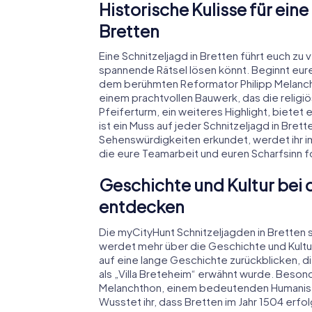
Historische Kulisse für ein
Bretten
Eine Schnitzeljagd in Bretten führt euch z
spannende Rätsel lösen könnt. Beginnt eu
dem berühmten Reformator Philipp Melancht
einem prachtvollen Bauwerk, das die religi
Pfeiferturm, ein weiteres Highlight, bietet
ist ein Muss auf jeder Schnitzeljagd in Bret
Sehenswürdigkeiten erkundet, werdet ihr i
die eure Teamarbeit und euren Scharfsinn f
Geschichte und Kultur bei d
entdecken
Die myCityHunt Schnitzeljagden in Bretten si
werdet mehr über die Geschichte und Kultur
auf eine lange Geschichte zurückblicken, die
als „Villa Breteheim“ erwähnt wurde. Besond
Melanchthon, einem bedeutenden Humanisten
Wusstet ihr, dass Bretten im Jahr 1504 erfo