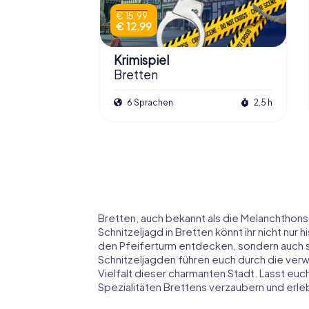
€ 15,99
€ 12,99
Krimispiel
Bretten
6 Sprachen
2,5 h
Bretten, auch bekannt als die Melanchthonsta
Schnitzeljagd in Bretten könnt ihr nicht nu
den Pfeiferturm entdecken, sondern auch 
Schnitzeljagden führen euch durch die verw
Vielfalt dieser charmanten Stadt. Lasst euc
Spezialitäten Brettens verzaubern und erle