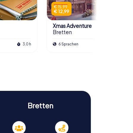
€ 15,99
€ 12,99
Xmas Adventure
Bretten
3,0 h
6 Sprachen
2,5 h
Bretten