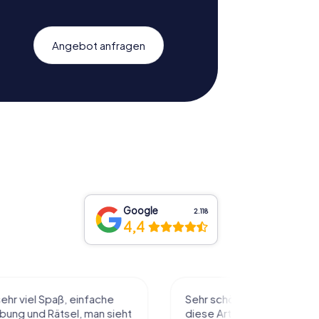
Angebot anfragen
Google
2.118
4,4
l Spaß, einfache
Sehr schöne Idee die Stadt auf
 Rätsel, man sieht
diese Art kennenzulernen. Alles