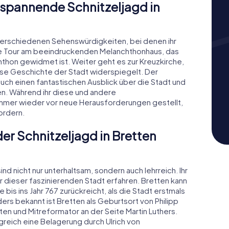
e spannende Schnitzeljagd in
u verschiedenen Sehenswürdigkeiten, bei denen ihr
re Tour am beeindruckenden Melanchthonhaus, das
hon gewidmet ist. Weiter geht es zur Kreuzkirche,
öse Geschichte der Stadt widerspiegelt. Der
 euch einen fantastischen Ausblick über die Stadt und
ten. Während ihr diese und andere
mmer wieder vor neue Herausforderungen gestellt,
ordern.
er Schnitzeljagd in Bretten
nd nicht nur unterhaltsam, sondern auch lehrreich. Ihr
 dieser faszinierenden Stadt erfahren. Bretten kann
 bis ins Jahr 767 zurückreicht, als die Stadt erstmals
ers bekannt ist Bretten als Geburtsort von Philipp
 und Mitreformator an der Seite Martin Luthers.
lgreich eine Belagerung durch Ulrich von