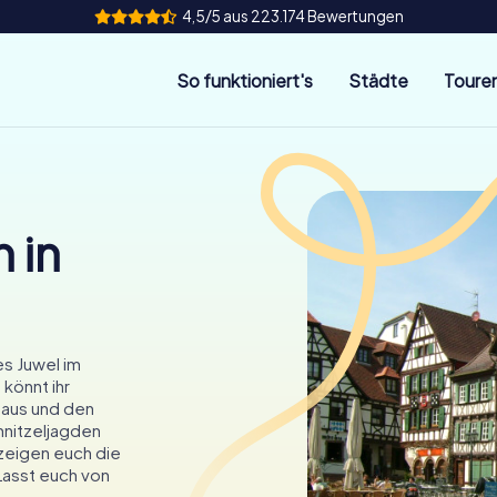
4,5/5 aus 223.174 Bewertungen
So funktioniert's
Städte
Toure
 in
es Juwel im
 könnt ihr
haus und den
hnitzeljagden
zeigen euch die
 Lasst euch von