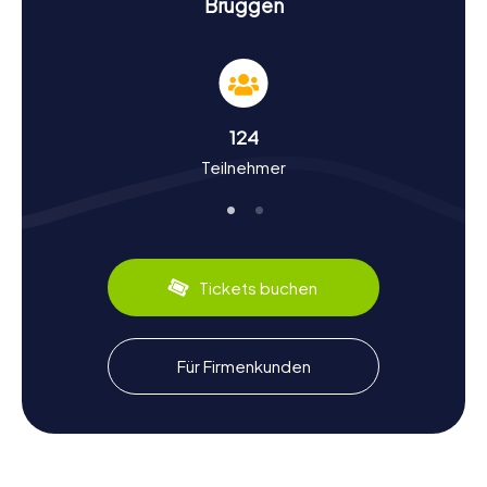
Brüggen
Geschichte und Kultur bei der Schnitzeljagd in
Brüggen
Die myCityHunt Schnitzeljagden in Brüggen sind nicht nur
ein Abenteuer, sondern auch eine Reise durch die Zeit.
124
Brüggen wurde erstmals 897 urkundlich erwähnt und hat
Teilnehmer
eine bewegte Geschichte hinter sich. Wusstet ihr, dass
die Burg Brüggen einst eine bedeutende Grenzfeste des
Herzogtums Jülich war? Oder dass die Stadt während der
französischen Besatzung im 18. Jahrhundert stark
umkämpft war? Bei unseren Schnitzeljagden erfahrt ihr
solche und viele weitere interessante Fakten. Auch die
Tickets buchen
kulturellen Besonderheiten kommen nicht zu kurz:
Probiert lokale Spezialitäten wie den „Brüggener
Apfelkuchen“ und taucht ein in die kulinarische Vielfalt der
Region.
Für Firmenkunden
Nach der Schnitzeljagd in Brüggen die
Umgebung erkunden
Nach einer aufregenden Schnitzeljagd in Brüggen lohnt es