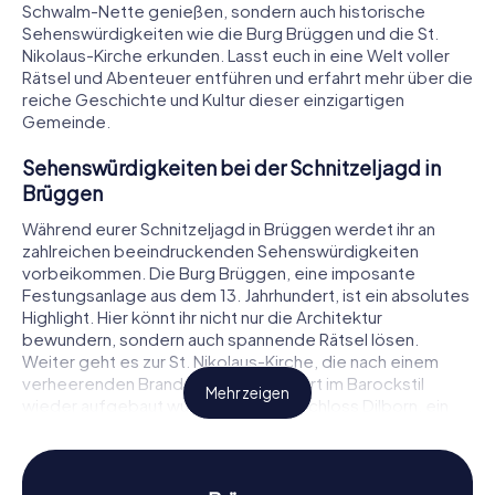
Schwalm-Nette genießen, sondern auch historische
Sehenswürdigkeiten wie die Burg Brüggen und die St.
Nikolaus-Kirche erkunden. Lasst euch in eine Welt voller
Rätsel und Abenteuer entführen und erfahrt mehr über die
reiche Geschichte und Kultur dieser einzigartigen
Gemeinde.
Sehenswürdigkeiten bei der Schnitzeljagd in
Brüggen
Während eurer Schnitzeljagd in Brüggen werdet ihr an
zahlreichen beeindruckenden Sehenswürdigkeiten
vorbeikommen. Die Burg Brüggen, eine imposante
Festungsanlage aus dem 13. Jahrhundert, ist ein absolutes
Highlight. Hier könnt ihr nicht nur die Architektur
bewundern, sondern auch spannende Rätsel lösen.
Weiter geht es zur St. Nikolaus-Kirche, die nach einem
verheerenden Brand im 18. Jahrhundert im Barockstil
Mehr zeigen
wieder aufgebaut wurde. Auch das Schloss Dilborn, ein
prachtvolles Anwesen mit einer langen Geschichte, wird
Teil eurer Entdeckungstour sein. Jede dieser Stationen
bietet euch die Möglichkeit, mehr über die Geschichte
der Stadt zu erfahren und knifflige Aufgaben zu meistern.