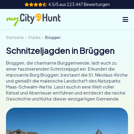
4,5/5 aus 223.447 Bewertungen
Startseite
Städte
Brüggen
So funktioniert's
Schnitzeljagden in Brüggen
Städte
Brüggen, die charmante Burggemeinde, lädt euch zu
Touren
einer faszinierenden Schnitzeljagd ein. Erkundet die
imposante Burg Brüggen, bestaunt die St. Nikolaus-Kirche
und genießt die malerische Landschaft des Naturparks
Teamevent
Maas-Schwalm-Nette. Lasst euch in eine Welt voller
Rätsel und Abenteuer entführen und entdeckt die reiche
Tickets
Geschichte und Kultur dieser einzigartigen Gemeinde.
INT
AT
CH
DE
ES
FR
UK
IE
IT
NL