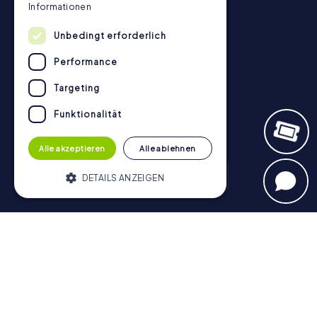
Kontakt
Informationen
Datenschutz
Unbedingt erforderlich
Stadtrallye.de
Performance
Targeting
Funktionalität
Alle akzeptieren
Alle ablehnen
DETAILS ANZEIGEN
Schnitzeljagd
Unbedingt erforderlich
Performance
München - Zentrum
Hamburg - Altstadt
Berlin - Mitte
Targeting
Funktionalität
Köln
Münster
Nürnberg
Frankfurt am Main
Düsseldorf
Heidelberg
Stuttgart
Bonn
Bamberg
Hannover
Unbedingt erforderliche Cookies
Regensburg
Aachen
Dresden
Potsdam
Braunschweig
ermöglichen wesentliche Kernfunktionen
Bremen
Konstanz
der Website wie die Benutzeranmeldung
und die Kontoverwaltung. Ohne die
Schatzsuche