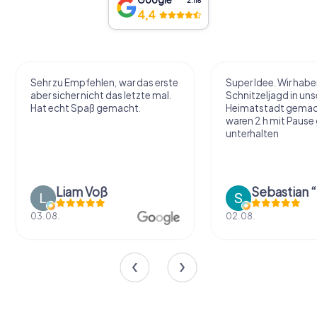
2.118
4,4
Sehr zu Empfehlen, war das erste
Super Idee. Wir habe
aber sicher nicht das letzte mal.
Schnitzeljagd in uns
Hat echt Spaß gemacht.
Heimatstadt gemac
waren 2 h mit Pause
unterhalten
Liam Voß
03.08.
02.08.