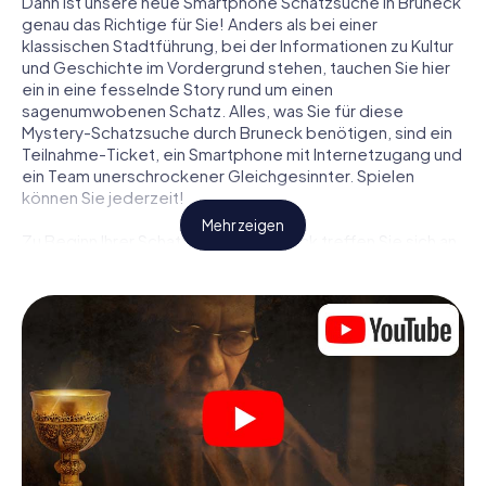
Dann ist unsere neue Smartphone Schatzsuche in Bruneck
genau das Richtige für Sie! Anders als bei einer
klassischen Stadtführung, bei der Informationen zu Kultur
und Geschichte im Vordergrund stehen, tauchen Sie hier
ein in eine fesselnde Story rund um einen
sagenumwobenen Schatz. Alles, was Sie für diese
Mystery-Schatzsuche durch Bruneck benötigen, sind ein
Teilnahme-Ticket, ein Smartphone mit Internetzugang und
ein Team unerschrockener Gleichgesinnter. Spielen
können Sie jederzeit!
Mehr zeigen
Zu Beginn Ihrer Schatzsuche in Bruneck treffen Sie sich an
einem zentralen Ort zum gemeinsamen Briefing. Dann
werden die Rollen verteilt. Wer aus Ihrem Team ist ein
geborener Spurensucher? Wer ein waschechter
Abenteurer? Und wer hat das Zeug zum Code-Knacker?
Bei unserer Schatzsuche in Bruneck ist für jeden Spieler
die passende Rolle dabei.
Sind die Rollen verteilt, kann die Krimi-Schatzsuche durch
Bruneck losgehen: An den unterschiedlichsten Orten in
der Stadt knacken Sie verschlüsselte Codes, lösen
knifflige Logikaufgaben und fahnden nach Spuren und