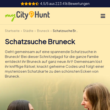
4,5/5 aus 223.416 Bewertungen
Startseite
Städte
Bruneck
Schatzsuche Bruneck
So funktioniert's
Schatzsuche Bruneck
Städte
Geht gemeinsam auf eine spannende Schatzsuche in
Touren
Bruneck! Bei dieser Schnitzeljagd für die ganze Familie
entdeckt ihr Bruneck auf ganz neue Art! Gemeinsam löst
ihr knifflige Rätsel, knackt geheime Codes und folgt einer
Teamevent
mysteriösen Schatzkarte zu den schönsten Ecken von
Bruneck.
Tickets
INT
AT
CH
DE
ES
FR
UK
IE
IT
NL