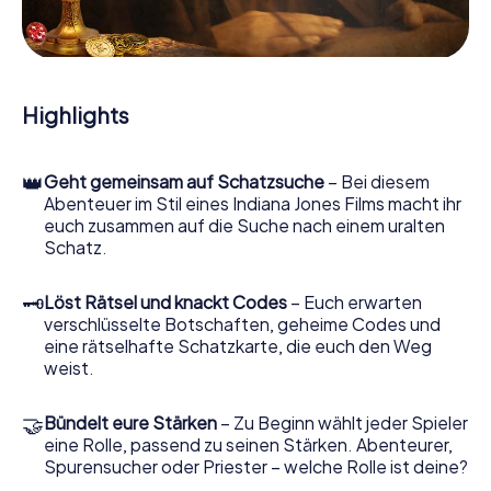
Hinweisstücken. Ihr Smartphone ist dabei Ihr wichtigstes
Ermittlerwerkzeug: Unsere eigens entwickelte App lässt
Sie Kontaktpersonen befragen und rätselhafte
Zeichenfolgen untersuchen, hilft Ihnen dabei, Objekte zu
sammeln und navigiert Sie sicher durch Bruneck.
Highlights
Im Laufe der Schatzsuche in Bruneck tauchen Sie und Ihr
Team immer tiefer in die spannende Geschichte ein, und
👑
Geht gemeinsam auf Schatzsuche
– Bei diesem
schon bald werden Sie feststellen, dass der kostbare
Abenteuer im Stil eines Indiana Jones Films macht ihr
Schatz nur noch wenige Schritte entfernt ist.
euch zusammen auf die Suche nach einem uralten
Schatz.
🗝
Löst Rätsel und knackt Codes
– Euch erwarten
verschlüsselte Botschaften, geheime Codes und
eine rätselhafte Schatzkarte, die euch den Weg
weist.
🤝
Bündelt eure Stärken
– Zu Beginn wählt jeder Spieler
eine Rolle, passend zu seinen Stärken. Abenteurer,
Spurensucher oder Priester – welche Rolle ist deine?