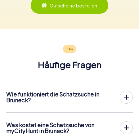
Gutscheine bestellen
Häufige Fragen
Wie funktioniert die Schatzsuche in
Bruneck?
Bei myCityHunt wird Bruneck zu eurem Spielfeld! Alles,
was ihr für den
Ablauf der Schnitzjagd
benötigt, ist ein
Ticketcode und ein internetfähiges Handy.
Was kostet eine Schatzsuche von
Am gewünschten Termin versammelst du dein Team im
myCityHunt in Bruneck?
Stadtzentrum von Bruneck. Dann geht es los: Dein Handy
Der Preis für eine myCityHunt Schatzsuche in Bruneck