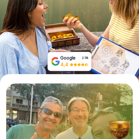
Tickets buchen
Gutscheine bestellen
Google
2.118
4,4