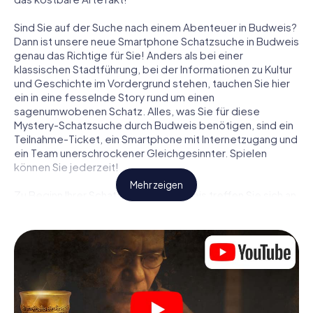
Sind Sie auf der Suche nach einem Abenteuer in Budweis?
Dann ist unsere neue Smartphone Schatzsuche in Budweis
genau das Richtige für Sie! Anders als bei einer
klassischen Stadtführung, bei der Informationen zu Kultur
und Geschichte im Vordergrund stehen, tauchen Sie hier
ein in eine fesselnde Story rund um einen
sagenumwobenen Schatz. Alles, was Sie für diese
Mystery-Schatzsuche durch Budweis benötigen, sind ein
Teilnahme-Ticket, ein Smartphone mit Internetzugang und
ein Team unerschrockener Gleichgesinnter. Spielen
können Sie jederzeit!
Mehr zeigen
Zu Beginn Ihrer Schatzsuche in Budweis treffen Sie sich an
einem zentralen Ort zum gemeinsamen Briefing. Dann
werden die Rollen verteilt. Wer aus Ihrem Team ist ein
geborener Spurensucher? Wer ein waschechter
Abenteurer? Und wer hat das Zeug zum Code-Knacker?
Bei unserer Schatzsuche in Budweis ist für jeden Spieler
die passende Rolle dabei.
Sind die Rollen verteilt, kann die Krimi-Schatzsuche durch