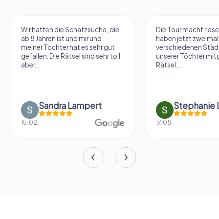
Wir hatten die Schatzsuche, die
Die Tour macht riese
ab 8 Jahren ist und mir und
haben jetzt zweimal 
meiner Tochter hat es sehr gut
verschiedenen Städ
gefallen. Die Rätsel sind sehr toll
unserer Töchter mit
aber...
Rätsel...
Sandra Lampert
Stephanie L
15.02.
17.08.