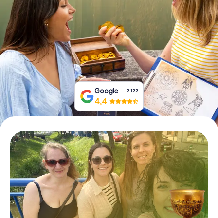
Tickets buchen
Gutscheine bestellen
Google
2.122
4,4