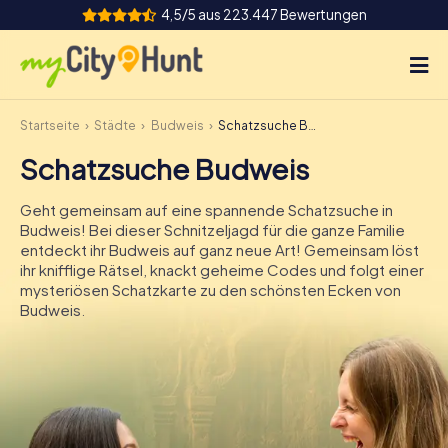
4,5/5 aus 223.447 Bewertungen
Startseite
Städte
Budweis
Schatzsuche Budweis
So funktioniert's
Schatzsuche Budweis
Städte
Geht gemeinsam auf eine spannende Schatzsuche in
Touren
Budweis! Bei dieser Schnitzeljagd für die ganze Familie
entdeckt ihr Budweis auf ganz neue Art! Gemeinsam löst
ihr knifflige Rätsel, knackt geheime Codes und folgt einer
Teamevent
mysteriösen Schatzkarte zu den schönsten Ecken von
Budweis.
Tickets
INT
AT
CH
DE
ES
FR
UK
IE
IT
NL