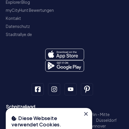
Explorer Blog
myCityHunt Bewertungen
Kontakt
Datenschutz
Stadtrallye.de
Schnitzeljagd
×
München - Zentrum
Hamburg - Altstadt
Berlin - Mitte
Diese Webseite
Köln
Münster
Nürnberg
Frankfurt am Main
Düsseldorf
verwendet Cookies.
Heidelberg
Stuttgart
Bonn
Bamberg
Hannover