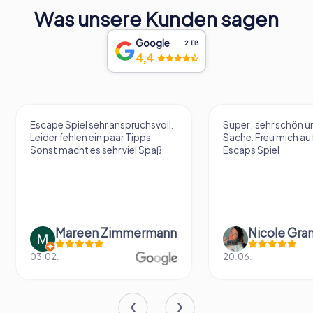
Was unsere Kunden sagen
Google
2.118
4,4
Escape Spiel sehr anspruchsvoll.
Super , sehr schön un
Leider fehlen ein paar Tipps.
Sache. Freu mich au
Sonst macht es sehr viel Spaß.
Escaps Spiel
Mareen Zimmermann
Nicole Gra
03.02.
20.06.