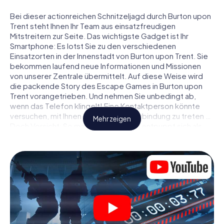
Bei dieser actionreichen Schnitzeljagd durch Burton upon
Trent steht Ihnen Ihr Team aus einsatzfreudigen
Mitstreitern zur Seite. Das wichtigste Gadget ist Ihr
Smartphone: Es lotst Sie zu den verschiedenen
Einsatzorten in der Innenstadt von Burton upon Trent. Sie
bekommen laufend neue Informationen und Missionen
von unserer Zentrale übermittelt. Auf diese Weise wird
die packende Story des Escape Games in Burton upon
Trent vorangetrieben. Und nehmen Sie unbedingt ab,
wenn das Telefon klingelt! Eine Kontaktperson könnte
versuchen, mit Ihnen konspirativ in Verbindung zu treten …
Mehr zeigen
Doch Vorsicht: So mancher Informant entpuppt sich als
dubioser Doppelagent und so manche Information als
bewusst gelegte falsche Fährte. Seien Sie auf der Hut,
ziehen Sie die richtigen Schlüsse und vor allem: Vertrauen
Sie niemandem!
Anders als in einem klassischen Escape Room in Burton
upon Trent sind Sie also nicht in ein Zimmer eingesperrt,
aus dem Sie sich in einem vorgegebenen Zeitfenster
befreien müssen. Diese Smartphone Schnitzeljagd erklärt