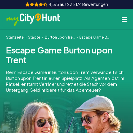
4,5/5 aus 223.174 Bewertungen
Startseite
Städte
Burton upon Trent
Escape Game Burton upon Trent
So funktioniert's
Escape Game Burton upon
Städte
Trent
Touren
Beim Escape Game in Burton upon Trent verwandelt sich
Burton upon Trent in euren Spielplatz. Als Agenten löst ihr
Teamevent
Rätsel, enttarnt Verräter und rettet die Stadt vor dem
Untergang. Seid ihr bereit für das Abenteuer?
Tickets
INT
AT
CH
DE
ES
FR
UK
IE
IT
NL